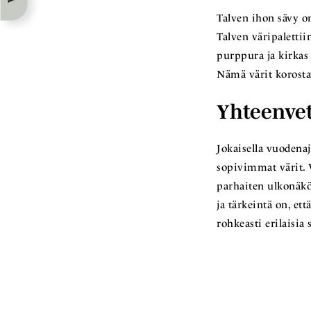
Talven ihon sävy on
Talven väripaletti
purppura ja kirkas 
Nämä värit korosta
Yhteenve
Jokaisella vuodenaj
sopivimmat värit. 
parhaiten ulkonäköä
ja tärkeintä on, ett
rohkeasti erilaisia 