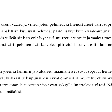
usein vaalea ja viileä, joten pehmeät ja hienostuneet värit sopiv
ripalettiin kuuluvat pehmeät pastellisävyt kuten vaaleanpunaine
ös viileät sinisen eri sävyt sekä murretut vihreät ja vaaleat roos
ämä värit pehmentävät kasvojesi piirteitä ja tuovat esiin luonno
 yleensä lämmin ja kultaiset, maanläheiset sävyt sopivat heill
vat kirkkaat tiilenpunainen, syvät oranssit ja murretut oliivin
errakotan ja ruosteen sävyt ovat syksylle imartelevia värejä. N
 ulkonäköösi.