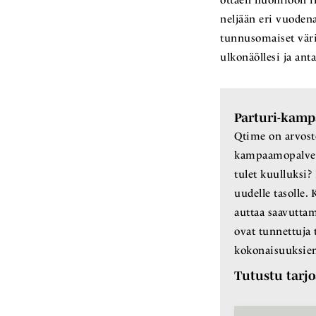
ottaen huomioon iho
neljään eri vuodena
tunnusomaiset väri
ulkonäöllesi ja anta
Parturi-kamp
Qtime on arvost
kampaamopalvelu
tulet kuulluksi
uudelle tasolle
auttaa saavutta
ovat tunnettuja 
kokonaisuuksien
Tutustu tarj