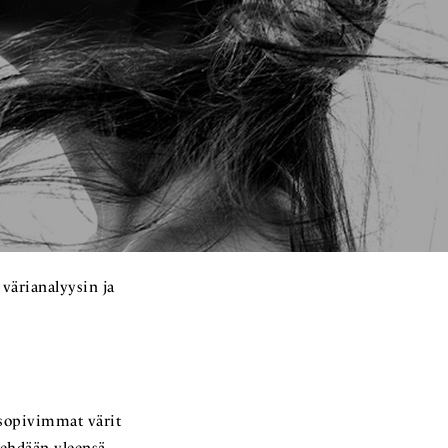
 värianalyysin ja
 sopivimmat värit