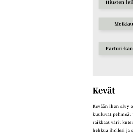
Hiusten le
Meikka
Parturi-k
Kevät
Kevään ihon sävy on
kuuluvat pehmeät pa
raikkaat värit kute
hehkua ihollesi ja 