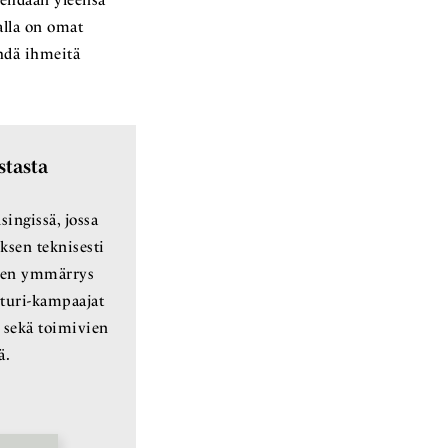
tehdään yleensä
alla on omat
ehdä ihmeitä
stasta
ingissä, jossa
ksen teknisesti
inen ymmärrys
turi-kampaajat
n sekä toimivien
ä.