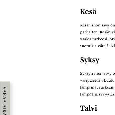
Kesä
Kesän ihon sävy on 
parhaiten. Kesän vä
vaalea turkoosi. My
suotuisia värejä. N
Syksy
Syksyn ihon sävy on
väripalettiin kuulu
lämpimät ruskean, t
VARAA AIKA
lämpöä ja syvyyttä
Talvi