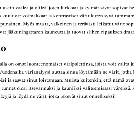
 usein vaalea ja viileä, joten kirkkaat ja kylmät sävyt sopivat he
in kuuluvat voimakkaat ja kontrastiset värit kuten syvä tumman
punainen. Myös musta, valkoinen ja terävästi leikatut värit sopi
vat jääkuningattaren kauneutta ja tuovat siihen ripauksen draa
to
alla on omat luonteenomaiset väripalettinsa, joista voit valita j
Vuodenaika värianalyysi auttaa sinua löytämään ne värit, jotka 
si ja saavat sinut loistamaan. Muista kuitenkin, että nämä ovat
ä tunnet olosi itsevarmaksi ja kauniiksi valitsemissasi väreissä. 
sävyjä ja löydä ne värit, jotka tekevät sinut onnelliseksi!