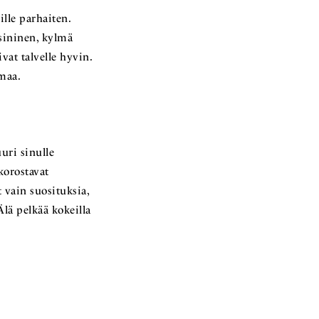
ille parhaiten.
sininen, kylmä
vat talvelle hyvin.
maa.
uuri sinulle
korostavat
 vain suosituksia,
Älä pelkää kokeilla