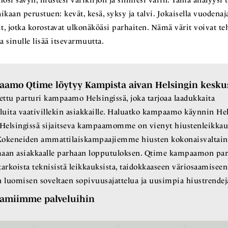
si sävyn, hiustesi värikirjon ja silmiesi värin. Tämä analyysi 
ikaan perustuen: kevät, kesä, syksy ja talvi. Jokaisella vuodenaj
t, jotka korostavat ulkonäköäsi parhaiten. Nämä värit voivat t
a sinulle lisää itsevarmuutta.
aamo Qtime löytyy Kampista aivan Helsingin kesku
ettu parturi kampaamo Helsingissä, joka tarjoaa laadukkaita
ita vaativillekin asiakkaille. Haluatko kampaamo käynnin Hels
? Helsingissä sijaitseva kampaamomme on vienyt hiustenleikkau
. Kokeneiden ammattilaiskampaajiemme hiusten kokonaisvalta
maan asiakkaalle parhaan lopputuloksen. Qtime kampaamon par
tarkoista teknisistä leikkauksista, taidokkaaseen väriosaamisee
 luomisen soveltaen sopivuusajattelua ja uusimpia hiustrendej
oamiimme palveluihin