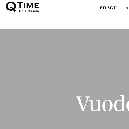
ETUSIVU
A
Vuode