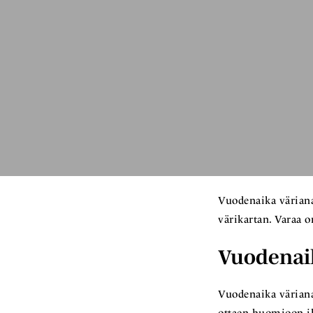
Vuodenaika värianal
värikartan. Varaa o
Vuodenaik
Vuodenaika väriana