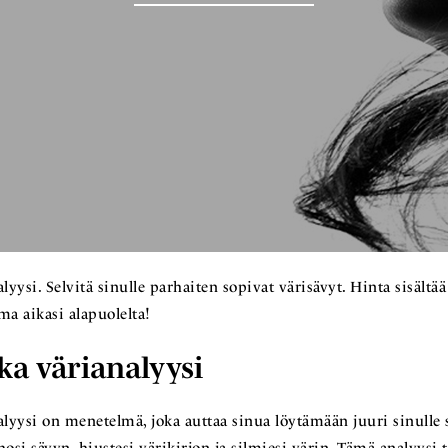
yysi. Selvitä sinulle parhaiten sopivat värisävyt. Hinta sisältää
ma aikasi alapuolelta!
a värianalyysi
lyysi on menetelmä, joka auttaa sinua löytämään juuri sinulle