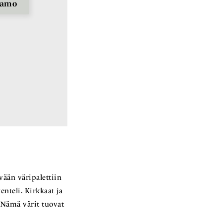
amo
vään väripalettiin
nteli. Kirkkaat ja
. Nämä värit tuovat