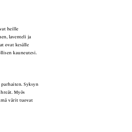
at heille
n, laventeli ja
at ovat kesälle
llisen kauneutesi.
e parhaiten. Syksyn
vihreät. Myös
ämä värit tuovat