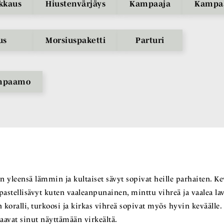
ikkaus
Hiustenvärjäys
Kampaaja
Kampa
us
Morsiuspaketti
Parturi
ampaamo
 yleensä lämmin ja kultaiset sävyt sopivat heille parhaiten. Ke
stellisävyt kuten vaaleanpunainen, minttu vihreä ja vaalea lave
n koralli, turkoosi ja kirkas vihreä sopivat myös hyvin keväälle
saavat sinut näyttämään virkeältä.