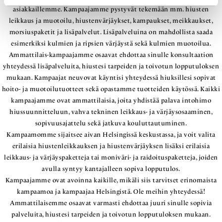
asiakkaillemme. Kampaajamme pystyvät tekemään mm. hiusten
leikkaus ja muotoilu, hiustenvärjäykset, kampaukset, meikkaukset,
morsiuspaketit ja lisäpalvelut. Lisäpalveluina on mahdollista saada
esimerkiksi kulmien ja ripsien värjäystä sekä kulmien muotoilua.
Ammattilais-kampaajamme osaavat ehdottaa sinulle konsultaation
yhteydessä lisäpalveluita, hiustesi tarpeiden ja toivotun lopputuloksen
mukaan. Kampaajat neuvovat käyntisi yhteydessä hiuksillesi sopivat
hoito- ja muotoilutuotteet sekä opastamme tuotteiden käytössä.
Kaikki
kampaajamme ovat ammattilaisia, joita yhdistää palava intohimo
hiussuunnitteluun, vahva tekninen leikkaus- ja värjäysosaaminen,
sopivuusajattelu sekä jatkuva kouluttautuminen.
Kampaamomme sijaitsee aivan Helsingissä keskustassa, ja voit valita
erilaisia hiustenleikkauksen ja hiustenvärjäyksen lisäksi erilaisia
leikkaus- ja värjäyspaketteja tai moniväri- ja raidoituspaketteja, joiden
avulla syntyy kantajalleen sopiva lopputulos.
Kampaajamme ovat avoinna kaikille, mikäli siis tarvitset erinomaista
kampaamoa ja kampaajaa Helsingistä. Ole meihin yhteydessä!
Ammattilaisemme osaavat varmasti ehdottaa juuri sinulle sopivia
palveluita, hiustesi tarpeiden ja toivotun lopputuloksen mukaan.