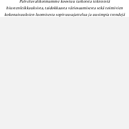
Palveluvalikoimamme koostuu tarkoista teknisistä
hiustenleikkauksista, taidokkaasta väriosaamisesta sekä toimivien
kokonaisuuksien luomisesta sopivuusajattelua ja uusimpia trendejä
ammattitaitoisesti soveltaen.
VARAA OMA AIKASI
Sinulle toimivimmat hiukset napin painalluksen päässä.
Varaa aika
Etusivu
Ajanvaraus