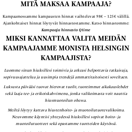
MITÄ MAKSAA KAMPAAJA?
Kampaamossamme kampausten hinnat vaihtelevat 98€ – 125€ välillä.
Ajankohtaiset hinnat löytyvät hinnastostamme. Katso hinnastomme:
Kampaaja hinnasto Qtime
MIKSI KANNATTAA VALITA MEIDÄN
KAMPAAJAMME MONISTA HELSINGIN
KAMPAAJISTA?
Luomme sinun hiuksillesi toimivia ja arkeasi helpottavia ratkaisuja,
sopivuusajattelua ja uusimpia trendejä ammattitaitoisesti soveltaen.
Luksusta päivääsi tuovat hierovat tuolit, tuoreimmat aikakauslehdet
sekä laaja tee- ja erikoiskahvimenu, jonka valikoimasta voit nauttia
hiusmuotoilun ohessa.
Meiltä löytyy kattava hiustenhoito- ja muotoilutuotevalikoima.
Neuvomme käyntisi yhteydessä hiuksillesi sopivat hoito- ja
muotoilutuotteet sekä opastamme tuotteiden käytössä.