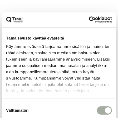
Tämä sivusto käyttää evästeitä
Käytämme evästeitä tarjoamamme sisällön ja mainosten
räätälöimiseen, sosiaalisen median ominaisuuksien
tukemiseen ja kävijämäärämme analysoimiseen. Lisäksi
jaamme sosiaalisen median, mainosalan ja analytiikka-
alan kumppaneillemme tietoja siitä, miten käytät
sivustoamme. Kumppanimme voivat yhdistää näitä
tietoja muihin tietoihin, joita olet antanut heille tai joita on
kerätty, kun olet käyttänyt heidän palvelujaan.
S
Välttämätön
u
o