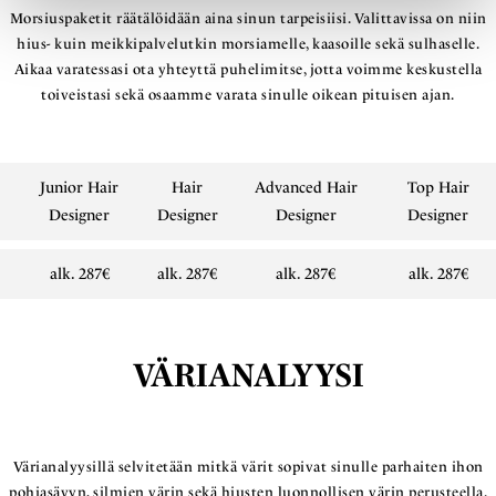
Morsiuspaketit räätälöidään aina sinun tarpeisiisi. Valittavissa on niin
hius- kuin meikkipalvelutkin morsiamelle, kaasoille sekä sulhaselle.
Aikaa varatessasi ota yhteyttä puhelimitse, jotta voimme keskustella
toiveistasi sekä osaamme varata sinulle oikean pituisen ajan.
Junior Hair
Hair
Advanced Hair
Top Hair
Designer
Designer
Designer
Designer
alk. 287€
alk. 287€
alk. 287€
alk. 287€
VÄRIANALYYSI
Värianalyysillä selvitetään mitkä värit sopivat sinulle parhaiten ihon
pohjasävyn, silmien värin sekä hiusten luonnollisen värin perusteella.