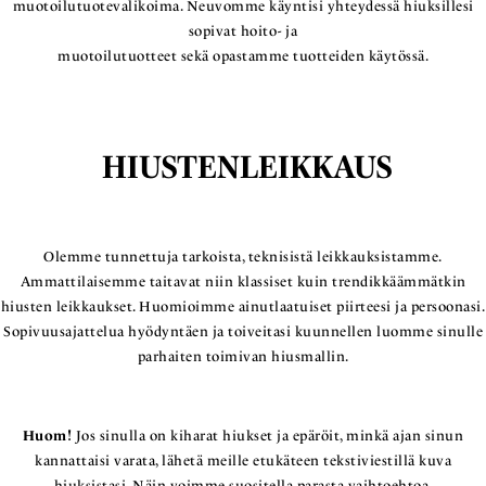
muotoilutuotevalikoima. Neuvomme käyntisi yhteydessä hiuksillesi
sopivat hoito- ja
muotoilutuotteet sekä opastamme tuotteiden käytössä.
HIUSTENLEIKKAUS
Olemme tunnettuja tarkoista, teknisistä leikkauksistamme.
Ammattilaisemme taitavat niin klassiset kuin trendikkäämmätkin
hiusten leikkaukset. Huomioimme ainutlaatuiset piirteesi ja persoonasi.
Sopivuusajattelua hyödyntäen ja toiveitasi kuunnellen luomme sinulle
parhaiten toimivan hiusmallin.
Huom!
Jos sinulla on kiharat hiukset ja epäröit, minkä ajan sinun
kannattaisi varata, lähetä meille etukäteen tekstiviestillä kuva
hiuksistasi. Näin voimme suositella parasta vaihtoehtoa.