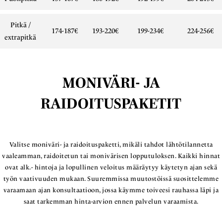
Pitkä /
174-187€
193-220€
199-234€
224-256€
extrapitkä
MONIVÄRI- JA
RAIDOITUSPAKETIT
Valitse moniväri- ja raidoituspaketti, mikäli tahdot lähtötilannetta
vaaleamman, raidoitetun tai monivärisen lopputuloksen. Kaikki hinnat
ovat alk.- hintoja ja lopullinen veloitus määräytyy käytetyn ajan sekä
työn vaativuuden mukaan. Suuremmissa muutostöissä suosittelemme
varaamaan ajan konsultaatioon, jossa käymme toiveesi rauhassa läpi ja
saat tarkemman hinta-arvion ennen palvelun varaamista.