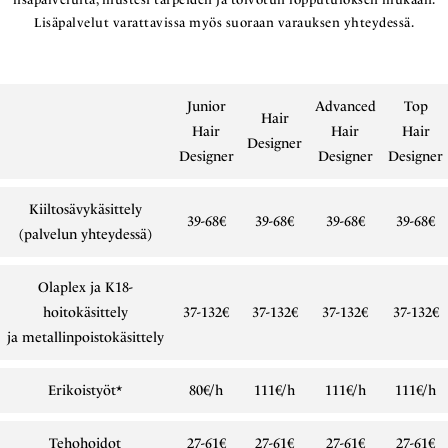
Lisäpalvelut varattavissa myös suoraan varauksen yhteydessä.
Junior
Advanced
Top
Hair
Hair
Hair
Hair
Designer
Designer
Designer
Designer
Kiiltosävykäsittely
39-68€
39-68€
39-68€
39-68€
(palvelun yhteydessä)
Olaplex ja K18-
hoitokäsittely
37-132€
37-132€
37-132€
37-132€
ja metallinpoistokäsittely
Erikoistyöt*
80€/h
111€/h
111€/h
111€/h
Tehohoidot
27-61€
27-61€
27-61€
27-61€