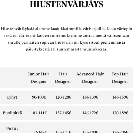
HIUSTENVÄRJÄYS
Hiustenvärjäyksiä alamme laadukkaimmilla värisarjoilla. Laaja väriopin
sekä eri väritekniikoiden tuntemuksemme auttaa meitä valitsemaan
sinulle parhaiten sopivan hiusvärin oli kyse sitten pienemmästä
päivityksestä tai suuremmasta muutoksesta.
Junior Hair
Hair
Advanced Hair
Top Hair
Designer
Designer
Designer
Designer
Lyhyt
90-100€
120-128€
134-139€
146-159€
Puolipitkä
101-111€
137-145€
146-172€
170-189€
Pitkä /
112-147€
155-171€
158-180€
176-206€