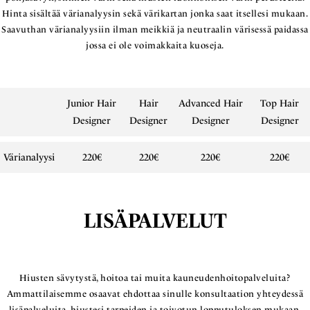
Hinta sisältää värianalyysin sekä värikartan jonka saat itsellesi mukaan.
Saavuthan värianalyysiin ilman meikkiä ja neutraalin värisessä paidassa
jossa ei ole voimakkaita kuoseja.
Junior Hair
Hair
Advanced Hair
Top Hair
Designer
Designer
Designer
Designer
Värianalyysi
220€
220€
220€
220€
LISÄPALVELUT
Hiusten sävytystä, hoitoa tai muita kauneudenhoitopalveluita?
Ammattilaisemme osaavat ehdottaa sinulle konsultaation yhteydessä
lisäpalveluita, hiustesi tarpeiden ja toivotun lopputuloksen mukaan.