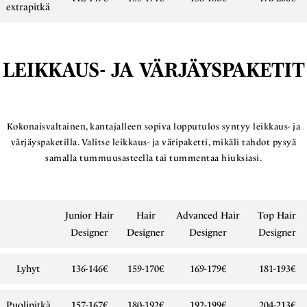
extrapitkä
LEIKKAUS- JA VÄRJÄYSPAKETIT
Kokonaisvaltainen, kantajalleen sopiva lopputulos syntyy leikkaus- ja
värjäyspaketilla. Valitse leikkaus- ja väripaketti, mikäli tahdot pysyä
samalla tummuusasteella tai tummentaa hiuksiasi.
Junior Hair
Hair
Advanced Hair
Top Hair
Designer
Designer
Designer
Designer
Lyhyt
136-146€
159-170€
169-179€
181-193€
Puolipitkä
157-167€
180-192€
192-199€
204-213€