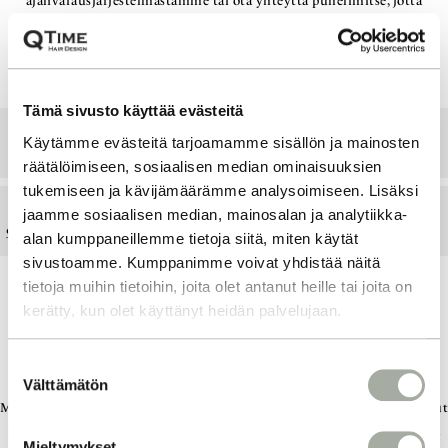
ajanvarausjärjestelmästämme tai ota yhteyttä puhelimitse, jotta
voimme keskustella toiveistasi sekä osaamme varata sinulle oikean
pituisen ajan.
Tämä sivusto käyttää evästeitä
Junior Hair
Hair
Advanced Hair
Top Hair
Käytämme evästeitä tarjoamamme sisällön ja mainosten
Designer
Designer
Designer
Designer
räätälöimiseen, sosiaalisen median ominaisuuksien
tukemiseen ja kävijämäärämme analysoimiseen. Lisäksi
60-
jaamme sosiaalisen median, mainosalan ja analytiikka-
103-131€
103-131€
103-131€
103-131€
90min
alan kumppaneillemme tietoja siitä, miten käytät
sivustoamme. Kumppanimme voivat yhdistää näitä
tietoja muihin tietoihin, joita olet antanut heille tai joita on
kerätty, kun olet käyttänyt heidän palvelujaan.
MEIKIT
S
Välttämätön
u
Meiltä löydät osaavat ammattilaiset tärkeään päivääsi. Meikkitiedustelut
o
sekä ajanvaraus puhelimitse, jotta voimme keskustella toiveistasi sekä
s
Mieltymykset