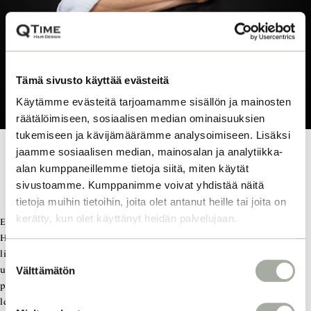
Tämä sivusto käyttää evästeitä
Käytämme evästeitä tarjoamamme sisällön ja mainosten
räätälöimiseen, sosiaalisen median ominaisuuksien
tukemiseen ja kävijämäärämme analysoimiseen. Lisäksi
EDDIE
jaamme sosiaalisen median, mainosalan ja analytiikka-
alan kumppaneillemme tietoja siitä, miten käytät
ADVANCED HAIR DESIGNER
sivustoamme. Kumppanimme voivat yhdistää näitä
tietoja muihin tietoihin, joita olet antanut heille tai joita on
kerätty, kun olet käyttänyt heidän palvelujaan.
Eddie on vuonna 2014 valmistunut taitava hiusalan ammattilainen.
Hän on vuosien varrella hionut taitojaan sekä jokapäiväisessä
liiketyöskentelyssään että huippuluokan koulutuksissa
S
Välttämätön
ulkomailla. Vankka ammattitaito on Eddien ehdoton ässä hihassa ja se
u
pitää hänet inspiroituneena. Edi toteuttaa asiakkailleen sekä toimivat
o
leikkaukset että mehukkaat värjäykset, jotka korostavat heidän
s