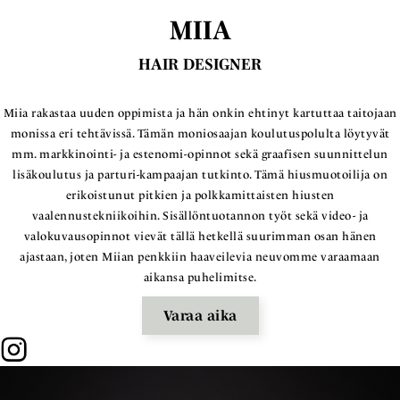
MIIA
HAIR DESIGNER
Miia rakastaa uuden oppimista ja hän onkin ehtinyt kartuttaa taitojaan
monissa eri tehtävissä. Tämän moniosaajan koulutuspolulta löytyvät
mm. markkinointi- ja estenomi-opinnot sekä graafisen suunnittelun
lisäkoulutus ja parturi-kampaajan tutkinto. Tämä hiusmuotoilija on
erikoistunut pitkien ja polkkamittaisten hiusten
vaalennustekniikoihin. Sisällöntuotannon työt sekä video- ja
valokuvausopinnot vievät tällä hetkellä suurimman osan hänen
ajastaan, joten Miian penkkiin haaveilevia neuvomme varaamaan
aikansa puhelimitse.
Varaa aika