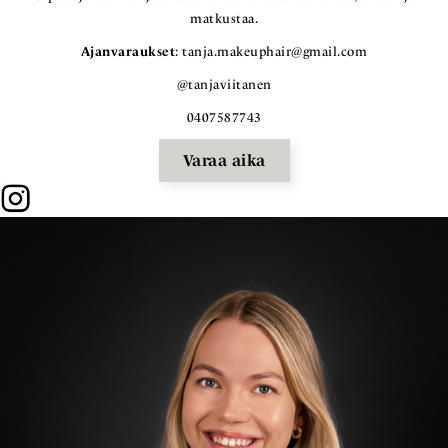
matkustaa.
Ajanvaraukset
: tanja.makeuphair@gmail.com
@tanjaviitanen
0407587743
Varaa aika