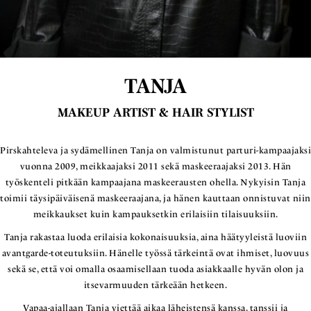
TANJA
MAKEUP ARTIST & HAIR STYLIST
Pirskahteleva ja sydämellinen Tanja on valmistunut parturi-kampaajaksi
vuonna 2009, meikkaajaksi 2011 sekä maskeeraajaksi 2013. Hän
työskenteli pitkään kampaajana maskeerausten ohella. Nykyisin Tanja
toimii täysipäiväisenä maskeeraajana, ja hänen kauttaan onnistuvat niin
meikkaukset kuin kampauksetkin erilaisiin tilaisuuksiin.
Tanja rakastaa luoda erilaisia kokonaisuuksia, aina häätyyleistä luoviin
avantgarde-toteutuksiin. Hänelle työssä tärkeintä ovat ihmiset, luovuus
sekä se, että voi omalla osaamisellaan tuoda asiakkaalle hyvän olon ja
itsevarmuuden tärkeään hetkeen.
Vapaa-ajallaan Tanja viettää aikaa läheistensä kanssa, tanssii ja