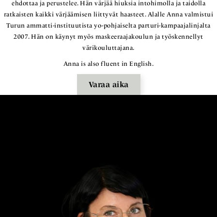
ehdottaa ja perustelee. Hän värjää hiuksia intohimolla ja taidolla
ratkaisten kaikki värjäämisen liittyvät haasteet. Alalle Anna valmistui
Turun ammatti-instituutista yo-pohjaiselta parturi-kampaajalinjalta
2007. Hän on käynyt myös maskeeraajakoulun ja työskennellyt
värikouluttajana.
Anna is also fluent in English.
Varaa aika