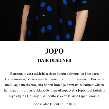
JOPO
HAIR DESIGNER
Rennon, mutta määrätietoisen Jopon vahvuus on ihmisten
kohtaaminen, ja asiakkaan hiusunelmien toteuttaminen. Entisenä
meikkaaja-maskeeraajana hänen luova ja ammattitaitoinen värien
hallinta on huippuluokkaa. Qtimen ulkopuolella Jopon voi kohdata
myös DJ:nä Helsingin klubeilla sekä erilaisissa tapahtumissa.
Jopo is also fluent in English.