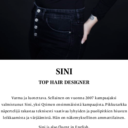
SINI
TOP HAIR DESIGNER
Varma ja luotettava. Sellainen on vuonna 2007 kampaajaksi
valmistunut Sini, yksi Qtimen ensimmäisistä kampaajista. Pikkutarkka
näpertelijä rakastaa teknisesti vaativaa lyhyiden ja puolipitkien hiusten
leikkaamista ja värjäämistä. Hän on näkemyksellinen ammattilainen.
Sini is also fluent in English.