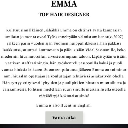
EMMA
TOP HAIR DESIGNER
Kulttuurinnälkäinen, sähäkkä Emma on ehtinyt avata kampaajan
urallaan jo monta ovea! Työskenneltyään valmistumisensa(v. 2007)
jälkeen parin vuoden ajan Suomen huippuliikkeissä, hän pakkasi
laukkunsa, suuntasi Lontooseen ja pääsi sisään Vidal Sassoonille, koko
modernin hiusmuotoilun arvostetuimpaan taloon. Läpäistyään erittäin
vaativan staff trainingin, hän työskenteli Sassoonilla kaksi ja puoli
vuotta hiuksia leikaten. Suomeen paluunsa jälkeen Emma on toiminut
mm. hiusalan opettajan ja kouluttajan tehtävissä asiakastyön ohella.
Hän syttyy erityisesti lyhyiden ja puolipitkien hiusten muotoilusta ja
värjäämisestä, loihtien mielellään juuri sinulle mestarillisella otteella
räätälöityjä kokonaisuuksia!
Emma is also fluent in English.
Varaa aika