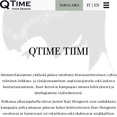
FI
EN
VARAA AIKA
QTIME TIIMI
Ammattilaisiamme yhdistää palava intohimo hiussuunnitteluun, vahva
tekninen leikkaus- ja värjäysosaaminen, sopivuusajattelu sekä jatkuva
kouluttautuminen. Tasot kertovat kampaajasi omasta kehityksestä ja
ideologiamme sisäistämisestä.
Polkunsa alkutaipaleella olevat Junior Hair Designerit ovat taidokkaita
kampaajia, jotka omaavat palavan halun kehittymiseen. Hair Designerit
soveltavat jo luontevasti eri tekniikoita sekä ehdottavat asiakkailleen