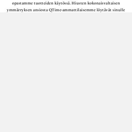
opastamme tuotteiden käytössä. Hiusten kokonaisvaltaisen
ymmärryksen ansiosta QTime-ammattilaisemme löytävät sinulle
parhaan mahdollisen lopputuloksen, sinulle ja hiuksillesi.
VARAA OMA AIKASI
Sinulle toimivimmat hiukset napin painalluksen päässä.
Varaa aika
Etusivu
Ajanvaraus
Hinnasto
Palvelut