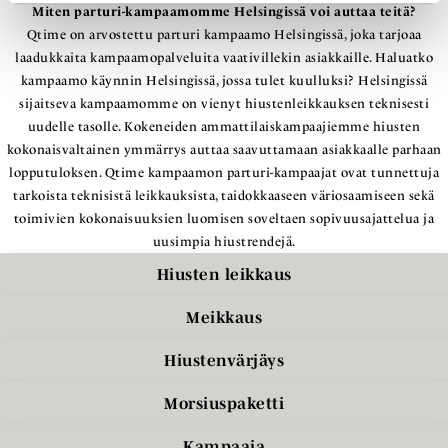
Miten parturi-kampaamomme Helsingissä voi auttaa teitä?
Qtime on arvostettu parturi kampaamo Helsingissä, joka tarjoaa
laadukkaita kampaamopalveluita vaativillekin asiakkaille. Haluatko
kampaamo käynnin Helsingissä, jossa tulet kuulluksi? Helsingissä
sijaitseva kampaamomme on vienyt hiustenleikkauksen teknisesti
uudelle tasolle. Kokeneiden ammattilaiskampaajiemme hiusten
kokonaisvaltainen ymmärrys auttaa saavuttamaan asiakkaalle parhaan
lopputuloksen. Qtime kampaamon parturi-kampaajat ovat tunnettuja
tarkoista teknisistä leikkauksista, taidokkaaseen väriosaamiseen sekä
toimivien kokonaisuuksien luomisen soveltaen sopivuusajattelua ja
uusimpia hiustrendejä.
Hiusten leikkaus
Meikkaus
Hiustenvärjäys
Morsiuspaketti
Kampaaja