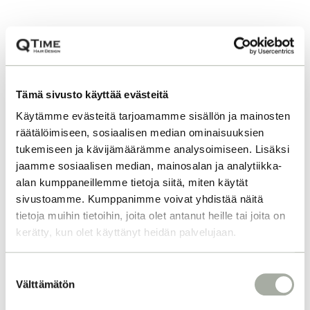
Tämä sivusto käyttää evästeitä
Käytämme evästeitä tarjoamamme sisällön ja mainosten
räätälöimiseen, sosiaalisen median ominaisuuksien
tukemiseen ja kävijämäärämme analysoimiseen. Lisäksi
jaamme sosiaalisen median, mainosalan ja analytiikka-
alan kumppaneillemme tietoja siitä, miten käytät
sivustoamme. Kumppanimme voivat yhdistää näitä
tietoja muihin tietoihin, joita olet antanut heille tai joita on
kerätty, kun olet käyttänyt heidän palvelujaan.
S
Välttämätön
u
o