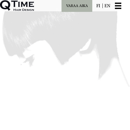
FI
EN
VARAA AIKA