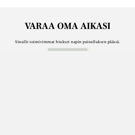
VARAA OMA AIKASI
Sinulle toimivimmat hiukset napin painalluksen päässä.
Varaa aika
Etusivu
Ajanvaraus
Hinnasto
Palvelut
Tiimi
Qblog
Yhteystiedot