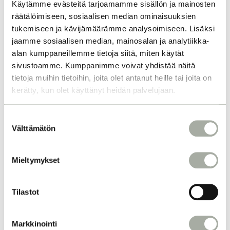
Käytämme evästeitä tarjoamamme sisällön ja mainosten
räätälöimiseen, sosiaalisen median ominaisuuksien
tukemiseen ja kävijämäärämme analysoimiseen. Lisäksi
jaamme sosiaalisen median, mainosalan ja analytiikka-
alan kumppaneillemme tietoja siitä, miten käytät
sivustoamme. Kumppanimme voivat yhdistää näitä
tietoja muihin tietoihin, joita olet antanut heille tai joita on
kerätty, kun olet käyttänyt heidän palvelujaan.
S
Välttämätön
u
o
s
Mieltymykset
t
u
m
Tilastot
u
k
Markkinointi
s