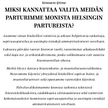
hinnasto Qtime
MIKSI KANNATTAA VALITA MEIDÄN
PARTURIMME MONISTA HELSINGIN
PARTUREISTA?
Luomme sinun hiuksillesi toimivia ja arkeasi helpottavia ratkaisuja,
sopivuusajattelua ja uusimpia trendejä ammattitaitoisesti soveltaen.
Luksusta päivääsi tuovat hierovat tuolit, tuoreimmat aikakauslehdet
sekä laaja tee- ja erikoiskahvimenu, jonka valikoimasta voit nauttia
hiusmuotoilun ohessa.
Meiltä löytyy kattava hiustenhoito- ja muotoilutuotevalikoima.
Neuvomme käyntisi yhteydessä hiuksillesi sopivat hoito- ja
muotoilutuotteet sekä opastamme tuotteiden käytössä.
Palveluvalikoimamme koostuu tarkoista teknisistä
hiustenleikkauksista, taidokkaasta väriosaamisesta sekä toimivien
kokonaisuuksien luomisesta sopivuusajattelua ja uusimpia trendejä
ammattitaitoisesti soveltaen.