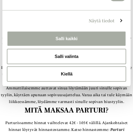
e
n
Näytä tiedot
v
a
l
Salli kaikki
PARTURI HELSINKI – TUTUSTU
i
n
MEIHIN
Salli valinta
t
a
Parturi-kampaamossamme olemme vieneet hiustenleikkauksen uudelle
Kiellä
tasolle. Parturimme ovat tunnettuja tarkasta ja teknisestä otteesta. He
pystyvät leikkaamaan niin klassiset kuin trendikkäämmät tyylit.
Ammattilaisemme auttavat sinua löytämään juuri sinulle sopivan
tyylin, käyttäen apunaan sopivuusajattelua. Varaa aika tai tule käymään
liikkeessämme, löydämme varmasti sinulle sopivan hiustyylin.
MITÄ MAKSAA PARTURI?
Parturissamme hinnat vaihtelevat 42€ - 105€ välillä. Ajankohtaiset
hinnat löytyvät hinnastostamme. Katso hinnastomme:
Parturi