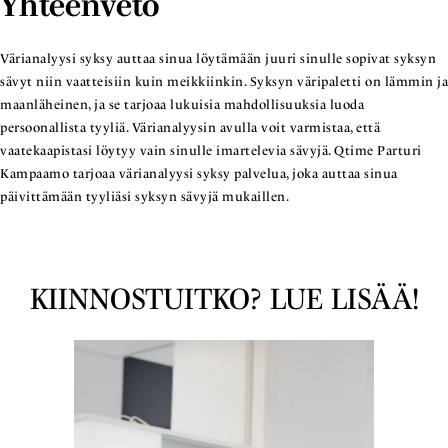
Yhteenveto
Värianalyysi syksy auttaa sinua löytämään juuri sinulle sopivat syksyn
sävyt niin vaatteisiin kuin meikkiinkin. Syksyn väripaletti on lämmin ja
maanläheinen, ja se tarjoaa lukuisia mahdollisuuksia luoda
persoonallista tyyliä. Värianalyysin avulla voit varmistaa, että
vaatekaapistasi löytyy vain sinulle imartelevia sävyjä. Qtime Parturi
Kampaamo tarjoaa värianalyysi syksy palvelua, joka auttaa sinua
päivittämään tyyliäsi syksyn sävyjä mukaillen.
KIINNOSTUITKO? LUE LISÄÄ!