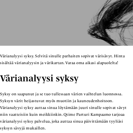
Värianalyysi syksy. Selvitä sinulle parhaiten sopivat värisävyt. Hinta
sisältää värianalyysin ja värikartan. Varaa oma aikasi alapuolelta!
Värianalyysi syksy
Syksy on saapunut ja se tuo tullessaan värien vaihtelun luonnossa.
Syksyn värit heijastuvat myös muotiin ja kauneudenhoitoon.
Värianalyysi syksy auttaa sinua löytämään juuri sinulle sopivat sävyt
niin vaatteisiin kuin meikkiinkin. Qtime Parturi Kampaamo tarjoaa
värianalyysi syksy palvelua, joka auttaa sinua päivittämään tyyliäsi
syksyn sävyjä mukaillen.