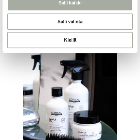
Salli kaikki
i
n
Salli valinta
t
a
Kiellä