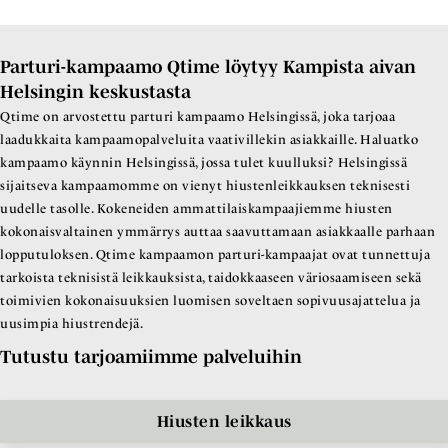
Parturi-kampaamo Qtime löytyy Kampista aivan
Helsingin keskustasta
Qtime on arvostettu parturi kampaamo Helsingissä, joka tarjoaa
laadukkaita kampaamopalveluita vaativillekin asiakkaille. Haluatko
kampaamo käynnin Helsingissä, jossa tulet kuulluksi? Helsingissä
sijaitseva kampaamomme on vienyt hiustenleikkauksen teknisesti
uudelle tasolle. Kokeneiden ammattilaiskampaajiemme hiusten
kokonaisvaltainen ymmärrys auttaa saavuttamaan asiakkaalle parhaan
lopputuloksen. Qtime kampaamon parturi-kampaajat ovat tunnettuja
tarkoista teknisistä leikkauksista, taidokkaaseen väriosaamiseen sekä
toimivien kokonaisuuksien luomisen soveltaen sopivuusajattelua ja
uusimpia hiustrendejä.
Tutustu tarjoamiimme palveluihin
Hiusten leikkaus