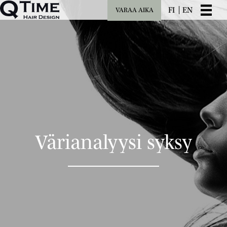
FI
EN
VARAA AIKA
Värianalyysi syksy