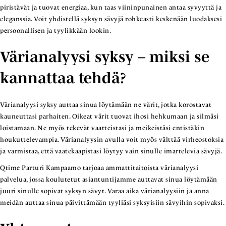
piristävät ja tuovat energiaa, kun taas viininpunainen antaa syvyyttä ja
eleganssia. Voit yhdistellä syksyn sävyjä rohkeasti keskenään luodaksesi
persoonallisen ja tyylikkään lookin.
Värianalyysi syksy – miksi se
kannattaa tehdä?
Värianalyysi syksy auttaa sinua löytämään ne värit, jotka korostavat
kauneuttasi parhaiten. Oikeat värit tuovat ihosi hehkumaan ja silmäsi
loistamaan. Ne myös tekevät vaatteistasi ja meikeistäsi entistäkin
houkuttelevampia. Värianalyysin avulla voit myös välttää virheostoksia
ja varmistaa, että vaatekaapistasi löytyy vain sinulle imartelevia sävyjä.
Qtime Parturi Kampaamo tarjoaa ammattitaitoista värianalyysi
palvelua, jossa koulutetut asiantuntijamme auttavat sinua löytämään
juuri sinulle sopivat syksyn sävyt. Varaa aika värianalyysiin ja anna
meidän auttaa sinua päivittämään tyyliäsi syksyisiin sävyihin sopivaksi.