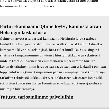
sinulle sopivat sävyt, jotka korostavat kauneuttasi ja tuovat sinut
harmoniaan kevään luonnon kanssa.
Parturi-kampaamo Qtime löytyy Kampista aivan
Helsingin keskustasta
Qtime on arvostettu parturi kampaamo Helsingissä, joka tarjoaa
laadukkaita kampaamopalveluita vaativillekin asiakkaille. Haluatko
kampaamo käynnin Helsingissä, jossa tulet kuulluksi? Helsingissä
sijaitseva kampaamomme on vienyt hiustenleikkauksen teknisesti
uudelle tasolle. Kokeneiden ammattilaiskampaajiemme hiusten
kokonaisvaltainen ymmärrys auttaa saavuttamaan asiakkaalle parhaan
lopputuloksen. Qtime kampaamon parturi-kampaajat ovat tunnettuja
tarkoista teknisistä leikkauksista, taidokkaaseen väriosaamiseen sekä
toimivien kokonaisuuksien luomisen soveltaen sopivuusajattelua ja
uusimpia hiustrendejä.
Tutustu tarjoamiimme palveluihin