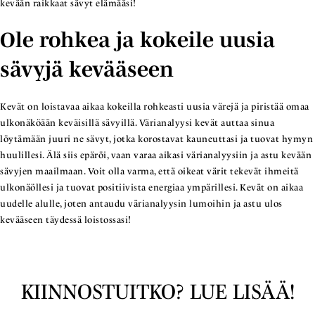
kevään raikkaat sävyt elämääsi!
Ole rohkea ja kokeile uusia
sävyjä kevääseen
Kevät on loistavaa aikaa kokeilla rohkeasti uusia värejä ja piristää omaa
ulkonäköään keväisillä sävyillä. Värianalyysi kevät auttaa sinua
löytämään juuri ne sävyt, jotka korostavat kauneuttasi ja tuovat hymyn
huulillesi. Älä siis epäröi, vaan varaa aikasi värianalyysiin ja astu kevään
sävyjen maailmaan. Voit olla varma, että oikeat värit tekevät ihmeitä
ulkonäöllesi ja tuovat positiivista energiaa ympärillesi. Kevät on aikaa
uudelle alulle, joten antaudu värianalyysin lumoihin ja astu ulos
kevääseen täydessä loistossasi!
KIINNOSTUITKO? LUE LISÄÄ!