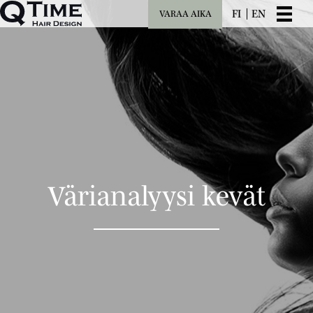
FI
EN
VARAA AIKA
Värianalyysi kevät