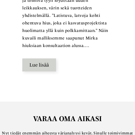
ja toimiva tyyli löydetään uuden
leikkauksen, värin sekä tuotteiden
yhdistelmällä. ”Latistuva, latvoja kohti
ohentuva hius, joka ei kasvatusprojektista
huolimatta yllä kuin polkkamittaan.” Näin
kuvaili malliksemme saapunut Mirka
hiuksiaan konsultaation alussa….
Lue lisää
VARAA OMA AIKASI
Nyt tiedät enemmän aiheesta värianalyysi kevät. Sinulle toimivimmat