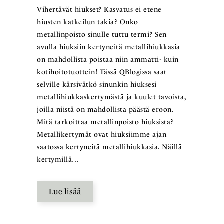
Vihertävät hiukset? Kasvatus ei etene
hiusten katkeilun takia? Onko
metallinpoisto sinulle tuttu termi? Sen
avulla hiuksiin kertyneitä metallihiukkasia
on mahdollista poistaa niin ammatti- kuin
kotihoitotuottein! Tässä QBlogissa saat
selville kärsivätkö sinunkin hiuksesi
metallihiukkaskertymästä ja kuulet tavoista,
joilla niistä on mahdollista päästä eroon.
Mitä tarkoittaa metallinpoisto hiuksista?
Metallikertymät ovat hiuksiimme ajan
saatossa kertyneitä metallihiukkasia. Näillä
kertymillä…
Lue lisää