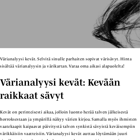
Värianalyysi kevät. Selvitä sinulle parhaiten sopivat värisävyt. Hinta
sisältää värianalyysin ja värikartan. Varaa oma aikasi alapuolelta!
Värianalyysi kevät: Kevään
raikkaat sävyt
Kevät on perinteisesti aikaa, jolloin luonto herää talven jälkeisestä
horroksestaan ja ympärillä näkyy värien kirjoa. Samalla myös ihmisten
vaatekaapit kaipaavat päivitystä talven synkistä sävyistä keväisempiin
värikkäisiin vaatteisiin. Värianalyysi kevät auttaa löytämään juuri