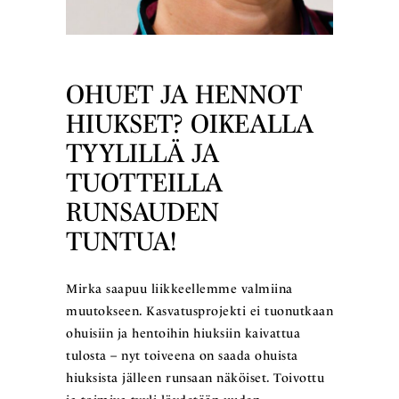
OHUET JA HENNOT
HIUKSET? OIKEALLA
TYYLILLÄ JA
TUOTTEILLA
RUNSAUDEN
TUNTUA!
Mirka saapuu liikkeellemme valmiina
muutokseen. Kasvatusprojekti ei tuonutkaan
ohuisiin ja hentoihin hiuksiin kaivattua
tulosta – nyt toiveena on saada ohuista
hiuksista jälleen runsaan näköiset. Toivottu