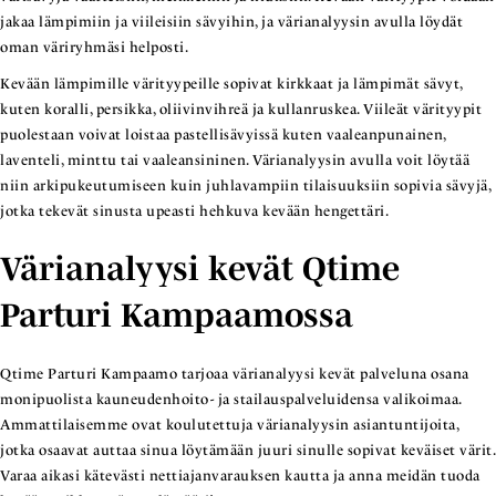
jakaa lämpimiin ja viileisiin sävyihin, ja värianalyysin avulla löydät
oman väriryhmäsi helposti.
Kevään lämpimille värityypeille sopivat kirkkaat ja lämpimät sävyt,
kuten koralli, persikka, oliivinvihreä ja kullanruskea. Viileät värityypit
puolestaan voivat loistaa pastellisävyissä kuten vaaleanpunainen,
laventeli, minttu tai vaaleansininen. Värianalyysin avulla voit löytää
niin arkipukeutumiseen kuin juhlavampiin tilaisuuksiin sopivia sävyjä,
jotka tekevät sinusta upeasti hehkuva kevään hengettäri.
Värianalyysi kevät Qtime
Parturi Kampaamossa
Qtime Parturi Kampaamo tarjoaa värianalyysi kevät palveluna osana
monipuolista kauneudenhoito- ja stailauspalveluidensa valikoimaa.
Ammattilaisemme ovat koulutettuja värianalyysin asiantuntijoita,
jotka osaavat auttaa sinua löytämään juuri sinulle sopivat keväiset värit.
Varaa aikasi kätevästi nettiajanvarauksen kautta ja anna meidän tuoda