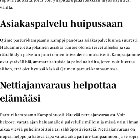
sopivia tuotteita, jotta voit ylläpitää upeaa lookkiasi myös käyntiesi
välillä.
Asiakaspalvelu huipussaan
Qtime parturi-kampaamo Kamppi panostaa asiakaspalveluunsa suuresti.
Haluamme, että jokainen asiakas tuntee olonsa tervetulleeksi ja saa
räätälöidyn palvelun juuri omien toiveidensa mukaisesti. Kampaajamme
ovat ystävällisiä, ammattitaitoisia ja palvelualttiita, joten voit luottaa
siihen, että olet hyvissä käsissä Qtimen parturi-kampaamossa.
Nettiajanvaraus helpottaa
elämääsi
Parturi-kampaamo Kamppi suosii kätevää nettiajanvarausta. Voit
helposti varata ajan haluamallesi palvelulle milloin ja missä vain, ilman
aikaa vieviä puhelinsoittoja tai sähköpostiviestejä. Nettiajanvaraus on
nopea, helppo ja kätevä tapa varata aika parturi-kampaamoon, ja se sopii