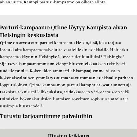
aivan uutta, Kamppi parturi-kampaamo on oikea valinta.
Parturi-kampaamo Qtime löytyy Kampista aivan
Helsingin keskustasta
Qtime on arvostettu parturi kampaamo Helsingissä, joka tarjoaa
laadukkaita kampaamopalveluita vaativillekin asiakkaille. Haluatko
kampaamo käynnin Helsingissä, jossa tulet kuulluksi? Helsingissä
sijaitseva kampaamomme on vienyt hiustenleikkauksen teknisesti
uudelle tasolle. Kokeneiden ammattilaiskampaajiemme hiusten
kokonaisvaltainen ymmärrys auttaa saavuttamaan asiakkaalle parhaan
lopputuloksen. Qtime kampaamon parturi-kampaajat ovat tunnettuja
tarkoista teknisistä leikkauksista, taidokkaaseen väriosaamiseen sekä
toimivien kokonaisuuksien luomisen soveltaen sopivuusajattelua ja
uusimpia hiustrendejä.
Tutustu tarjoamiimme palveluihin
Hiusten leikkaus