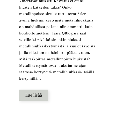
Vihertävät hiukset? Kasvatus ei etene
hiusten katkeilun takia? Onko
metallinpoisto sinulle tuttu termi? Sen
avulla hiuksiin kertyneitä metallihiukkasia
on mahdollista poistaa niin ammatti- kuin
kotihoitotuottein! Tässä QBlogissa saat
selville kärsivätkö sinunkin hiuksesi
metallihiukkaskertymästä ja kuulet tavoista,
joilla niistä on mahdollista päästä eroon.
Mitä tarkoittaa metallinpoisto hiuksista?
Metallikertymät ovat hiuksiimme ajan
saatossa kertyneitä metallihiukkasia. Näillä
kertymillä…
Lue lisää