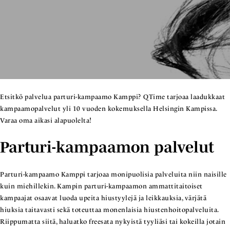
Etsitkö palvelua parturi-kampaamo Kamppi? QTime tarjoaa laadukkaat
kampaamopalvelut yli 10 vuoden kokemuksella Helsingin Kampissa.
Varaa oma aikasi alapuolelta!
Parturi-kampaamon palvelut
Parturi-kampaamo Kamppi tarjoaa monipuolisia palveluita niin naisille
kuin miehillekin. Kampin parturi-kampaamon ammattitaitoiset
kampaajat osaavat luoda upeita hiustyylejä ja leikkauksia, värjätä
hiuksia taitavasti sekä toteuttaa monenlaisia hiustenhoitopalveluita.
Riippumatta siitä, haluatko freesata nykyistä tyyliäsi tai kokeilla jotain