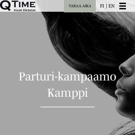
FI
EN
VARAA AIKA
Parturi-kampaamo
Kamppi