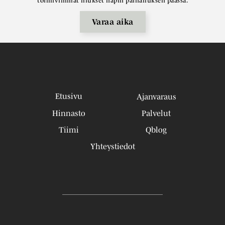
toimivimmat hiukset napin painalluksen päässä.
Varaa aika
Etusivu
Ajanvaraus
Hinnasto
Palvelut
Tiimi
Qblog
Yhteystiedot