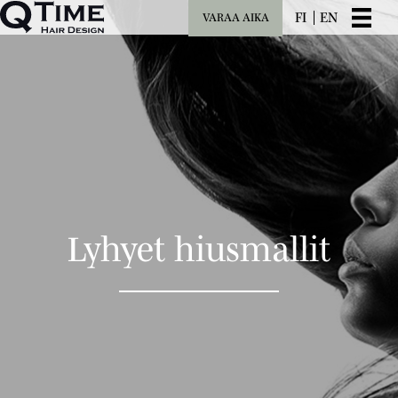
FI
EN
VARAA AIKA
Lyhyet hiusmallit