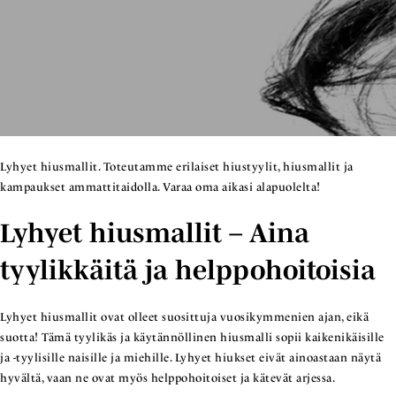
Lyhyet hiusmallit. Toteutamme erilaiset hiustyylit, hiusmallit ja
kampaukset ammattitaidolla. Varaa oma aikasi alapuolelta!
Lyhyet hiusmallit – Aina
tyylikkäitä ja helppohoitoisia
Lyhyet hiusmallit ovat olleet suosittuja vuosikymmenien ajan, eikä
suotta! Tämä tyylikäs ja käytännöllinen hiusmalli sopii kaikenikäisille
ja -tyylisille naisille ja miehille. Lyhyet hiukset eivät ainoastaan näytä
hyvältä, vaan ne ovat myös helppohoitoiset ja kätevät arjessa.