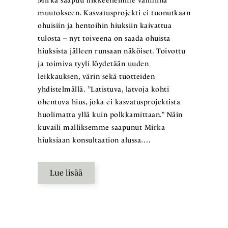
Mirka saapuu liikkeellemme valmiina
muutokseen. Kasvatusprojekti ei tuonutkaan
ohuisiin ja hentoihin hiuksiin kaivattua
tulosta – nyt toiveena on saada ohuista
hiuksista jälleen runsaan näköiset. Toivottu
ja toimiva tyyli löydetään uuden
leikkauksen, värin sekä tuotteiden
yhdistelmällä. ”Latistuva, latvoja kohti
ohentuva hius, joka ei kasvatusprojektista
huolimatta yllä kuin polkkamittaan.” Näin
kuvaili malliksemme saapunut Mirka
hiuksiaan konsultaation alussa….
Lue lisää