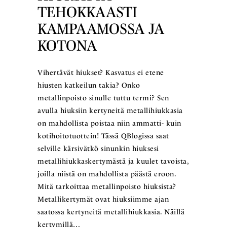
TEHOKKAASTI
KAMPAAMOSSA JA
KOTONA
Vihertävät hiukset? Kasvatus ei etene
hiusten katkeilun takia? Onko
metallinpoisto sinulle tuttu termi? Sen
avulla hiuksiin kertyneitä metallihiukkasia
on mahdollista poistaa niin ammatti- kuin
kotihoitotuottein! Tässä QBlogissa saat
selville kärsivätkö sinunkin hiuksesi
metallihiukkaskertymästä ja kuulet tavoista,
joilla niistä on mahdollista päästä eroon.
Mitä tarkoittaa metallinpoisto hiuksista?
Metallikertymät ovat hiuksiimme ajan
saatossa kertyneitä metallihiukkasia. Näillä
kertymillä…