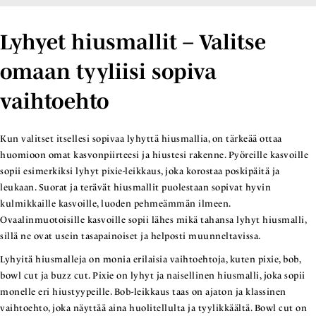
Lyhyet hiusmallit – Valitse
omaan tyyliisi sopiva
vaihtoehto
Kun valitset itsellesi sopivaa lyhyttä hiusmallia, on tärkeää ottaa
huomioon omat kasvonpiirteesi ja hiustesi rakenne. Pyöreille kasvoille
sopii esimerkiksi lyhyt pixie-leikkaus, joka korostaa poskipäitä ja
leukaan. Suorat ja terävät hiusmallit puolestaan sopivat hyvin
kulmikkaille kasvoille, luoden pehmeämmän ilmeen.
Ovaalinmuotoisille kasvoille sopii lähes mikä tahansa lyhyt hiusmalli,
sillä ne ovat usein tasapainoiset ja helposti muunneltavissa.
Lyhyitä hiusmalleja on monia erilaisia vaihtoehtoja, kuten pixie, bob,
bowl cut ja buzz cut. Pixie on lyhyt ja naisellinen hiusmalli, joka sopii
monelle eri hiustyypeille. Bob-leikkaus taas on ajaton ja klassinen
vaihtoehto, joka näyttää aina huolitellulta ja tyylikkäältä. Bowl cut on