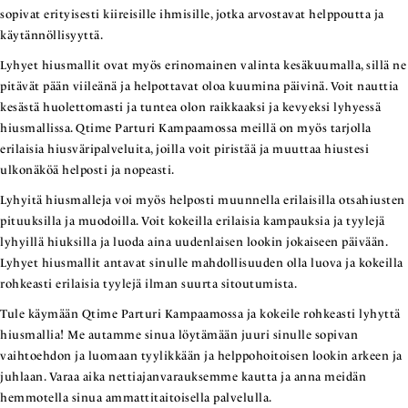
sopivat erityisesti kiireisille ihmisille, jotka arvostavat helppoutta ja
käytännöllisyyttä.
Lyhyet hiusmallit ovat myös erinomainen valinta kesäkuumalla, sillä ne
pitävät pään viileänä ja helpottavat oloa kuumina päivinä. Voit nauttia
kesästä huolettomasti ja tuntea olon raikkaaksi ja kevyeksi lyhyessä
hiusmallissa. Qtime Parturi Kampaamossa meillä on myös tarjolla
erilaisia hiusväripalveluita, joilla voit piristää ja muuttaa hiustesi
ulkonäköä helposti ja nopeasti.
Lyhyitä hiusmalleja voi myös helposti muunnella erilaisilla otsahiusten
pituuksilla ja muodoilla. Voit kokeilla erilaisia kampauksia ja tyylejä
lyhyillä hiuksilla ja luoda aina uudenlaisen lookin jokaiseen päivään.
Lyhyet hiusmallit antavat sinulle mahdollisuuden olla luova ja kokeilla
rohkeasti erilaisia tyylejä ilman suurta sitoutumista.
Tule käymään Qtime Parturi Kampaamossa ja kokeile rohkeasti lyhyttä
hiusmallia! Me autamme sinua löytämään juuri sinulle sopivan
vaihtoehdon ja luomaan tyylikkään ja helppohoitoisen lookin arkeen ja
juhlaan. Varaa aika nettiajanvarauksemme kautta ja anna meidän
hemmotella sinua ammattitaitoisella palvelulla.