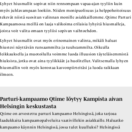
Lyhyet hiusmallit sopivat niin rennompaan vapaa-ajan tyyliin kuin
myös juhlavampaan lookiin. Niiden monipuolisuus ja helppohoitoisuus
tekevät niistä suositun valinnan monille asiakkaillemme. Qtime Parturi
Kampaamossa meillä on laaja valikoima erilaisia lyhyitä hiusmalleja,
joista voit valita omaan tyyliisi sopivan vaihtoehdon.
Lyhyet hiusmallit ovat myös erinomainen valinta, mikäli haluat
hiustesi näyttävän runsaammilta ja tuuheammilta. Oikealla
leikkauksella ja muotoilulla voimme luoda illuusion täyteläisemmistä
hiuksista, jotka ovat aina tyylikkäät ja huolitellut. Valitsemalla lyhyen
hiusmallin voit myös korostaa kasvonpiirteitäsi ja luoda raikkaan
ilmeen.
Parturi-kampaamo Qtime löytyy Kampista aivan
Helsingin keskustasta
Qtime on arvostettu parturi kampaamo Helsingissä, joka tarjoaa
laadukkaita kampaamopalveluita vaativillekin asiakkaille. Haluatko
kampaamo käynnin Helsingissä, jossa tulet kuulluksi? Helsingissä