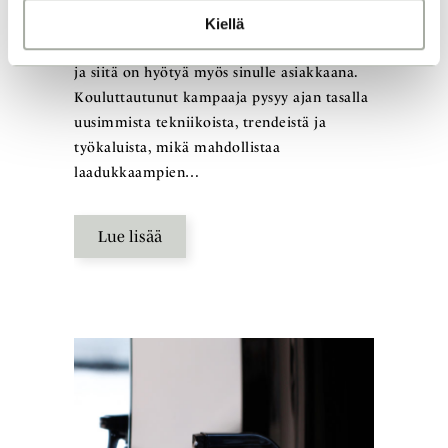
kouluttautumisemme on olennainen osa
Kiellä
ammattitaidon ylläpitämistä ja kehittämistä,
ja siitä on hyötyä myös sinulle asiakkaana.
Kouluttautunut kampaaja pysyy ajan tasalla
uusimmista tekniikoista, trendeistä ja
työkaluista, mikä mahdollistaa
laadukkaampien…
Lue lisää