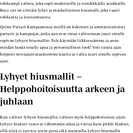
rohkeampi valinta, joka sopii moderneille ja trendikkäille asiakkaille.
Buzz cut on erittäin lyhyt ja maskuliininen hiusmalli, joka vaatii
rohkeutta ja itsevarmuutta.
Qtime Parturi Kampaamossa meillä on kokeneet ja ammattitaitoiset
parturit ja kampaajat, jotka auttavat sinua valitsemaan juuri sinulle
sopivan lyhyen hiusmallin. Tule käymään liikkeessämme ja anna
meidän luoda sinulle upea ja persoonallinen look! Voit varata ajan
helposti nettiajanvarauksemme kautta ja valita juuri sinulle sopivan
ajan.
Lyhyet hiusmallit –
Helppohoitoisuutta arkeen ja
juhlaan
Kun valitset lyhyen hiusmallin, valitset myös helppohoitoisen arjen.
Lyhyet hiukset vaativat vähemmän aikaa ja vaivaa kuin pitkät hiukset,
sillä niitä ei tarvitse usein pestä eikä muotoilla. Lyhyet hiusmallit