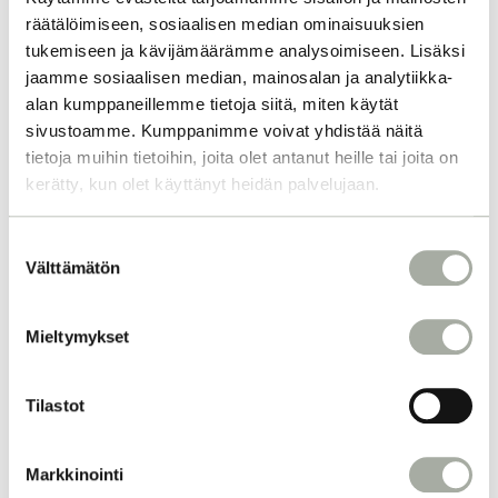
räätälöimiseen, sosiaalisen median ominaisuuksien
tukemiseen ja kävijämäärämme analysoimiseen. Lisäksi
jaamme sosiaalisen median, mainosalan ja analytiikka-
alan kumppaneillemme tietoja siitä, miten käytät
sivustoamme. Kumppanimme voivat yhdistää näitä
tietoja muihin tietoihin, joita olet antanut heille tai joita on
kerätty, kun olet käyttänyt heidän palvelujaan.
MIKSI KAMPAAJASI
KOULUTTAUTUMINE
S
Välttämätön
N ON TÄRKEÄÄ?
u
o
s
Mieltymykset
Yksi Q-Tiimimme merkityksellisimmistä
t
kulmakivistä on jatkuva kouluttautuminen,
u
joka on avain korkealaatuiseen palveluun.
m
Tilastot
Lue lisää siitä, miten panostamme
u
koulutukseen ja miksi se on tärkeää juuri
k
Markkinointi
sinulle asiakkaana. Kampaajina
s