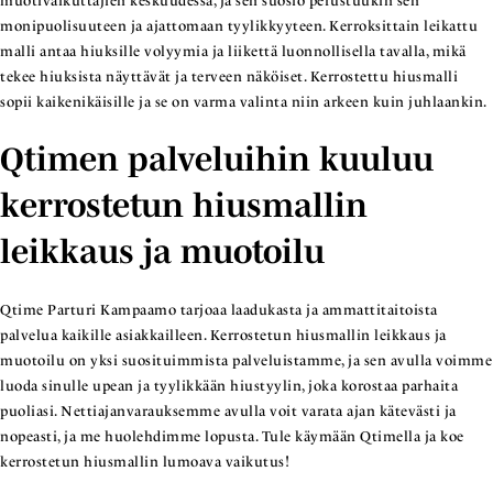
muotivaikuttajien keskuudessa, ja sen suosio perustuukin sen
monipuolisuuteen ja ajattomaan tyylikkyyteen. Kerroksittain leikattu
malli antaa hiuksille volyymia ja liikettä luonnollisella tavalla, mikä
tekee hiuksista näyttävät ja terveen näköiset. Kerrostettu hiusmalli
sopii kaikenikäisille ja se on varma valinta niin arkeen kuin juhlaankin.
Qtimen palveluihin kuuluu
kerrostetun hiusmallin
leikkaus ja muotoilu
Qtime Parturi Kampaamo tarjoaa laadukasta ja ammattitaitoista
palvelua kaikille asiakkailleen. Kerrostetun hiusmallin leikkaus ja
muotoilu on yksi suosituimmista palveluistamme, ja sen avulla voimme
luoda sinulle upean ja tyylikkään hiustyylin, joka korostaa parhaita
puoliasi. Nettiajanvarauksemme avulla voit varata ajan kätevästi ja
nopeasti, ja me huolehdimme lopusta. Tule käymään Qtimella ja koe
kerrostetun hiusmallin lumoava vaikutus!