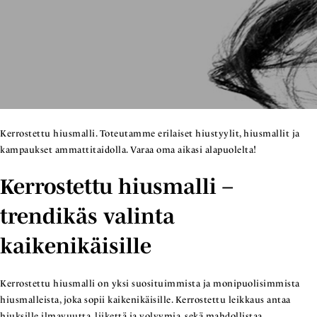
Kerrostettu hiusmalli. Toteutamme erilaiset hiustyylit, hiusmallit ja
kampaukset ammattitaidolla. Varaa oma aikasi alapuolelta!
Kerrostettu hiusmalli –
trendikäs valinta
kaikenikäisille
Kerrostettu hiusmalli on yksi suosituimmista ja monipuolisimmista
hiusmalleista, joka sopii kaikenikäisille. Kerrostettu leikkaus antaa
hiuksille ilmavuutta, liikettä ja volyymia, sekä mahdollistaa