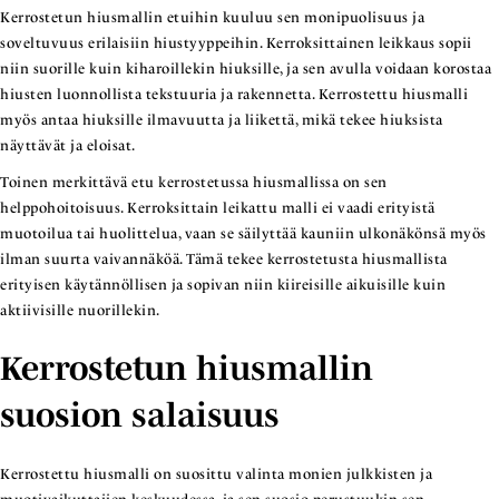
Kerrostetun hiusmallin etuihin kuuluu sen monipuolisuus ja
soveltuvuus erilaisiin hiustyyppeihin. Kerroksittainen leikkaus sopii
niin suorille kuin kiharoillekin hiuksille, ja sen avulla voidaan korostaa
hiusten luonnollista tekstuuria ja rakennetta. Kerrostettu hiusmalli
myös antaa hiuksille ilmavuutta ja liikettä, mikä tekee hiuksista
näyttävät ja eloisat.
Toinen merkittävä etu kerrostetussa hiusmallissa on sen
helppohoitoisuus. Kerroksittain leikattu malli ei vaadi erityistä
muotoilua tai huolittelua, vaan se säilyttää kauniin ulkonäkönsä myös
ilman suurta vaivannäköä. Tämä tekee kerrostetusta hiusmallista
erityisen käytännöllisen ja sopivan niin kiireisille aikuisille kuin
aktiivisille nuorillekin.
Kerrostetun hiusmallin
suosion salaisuus
Kerrostettu hiusmalli on suosittu valinta monien julkkisten ja