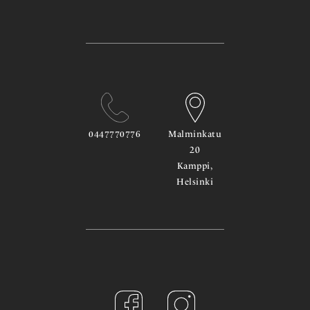
0447770776
Malminkatu
20
Kamppi,
Helsinki