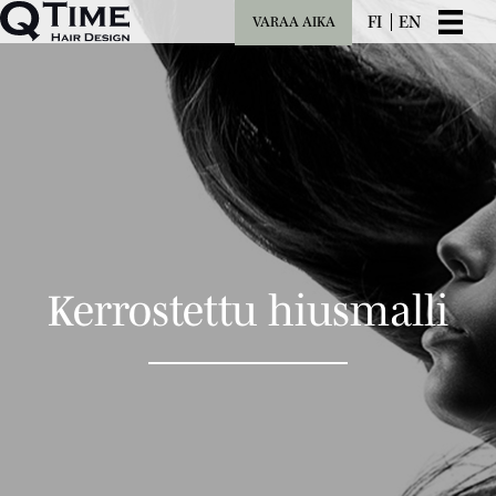
FI
EN
VARAA AIKA
Kerrostettu hiusmalli