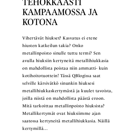
TEHOKKAASTI
KAMPAAMOSSA JA
KOTONA
Vihertävät hiukset? Kasvatus ei etene
hiusten katkeilun takia? Onko
metallinpoisto sinulle tuttu termi? Sen
avulla hiuksiin kertyneitä metallihiukkasia
on mahdollista poistaa niin ammatti- kuin
kotihoitotuottein! Tässä QBlogissa saat
selville kärsivätkö sinunkin hiuksesi
metallihiukkaskertymästä ja kuulet tavoista,
joilla niistä on mahdollista päästä eroon.
Mitä tarkoittaa metallinpoisto hiuksista?
Metallikertymät ovat hiuksiimme ajan
saatossa kertyneitä metallihiukkasia. Näillä
kertymillä…