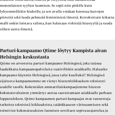
monenlaisten tyylien luomisen. Se sopii niin pitkille kuin
lyhyemmillekin hiuksille, ja sen avulla voidaan korostaa kasvojen
piirteitä sekä luoda pehmeää feminiinistä ilmettä. Kerroksittain leikattu
malli onkin loistava valinta, kun halutaan virkistää hiustyyliä ja tuoda
siihen uutta ilmettä.
Parturi-kampaamo Qtime löytyy Kampista aivan
Helsingin keskustasta
Qtime on arvostettu parturi kampaamo Helsingissä, joka tarjoaa
laadukkaita kampaamopalveluita vaativillekin asiakkaille. Haluatko
kampaamo käynnin Helsingissä, jossa tulet kuulluksi? Helsingissä
sijaitseva kampaamomme on vienyt hiustenleikkauksen teknisesti
uudelle tasolle. Kokeneiden ammattilaiskampaajiemme hiusten
kokonaisvaltainen ymmärrys auttaa saavuttamaan asiakkaalle parhaan
lopputuloksen. Qtime kampaamon parturi-kampaajat ovat tunnettuja
tarkoista teknisistä leikkauksista, taidokkaaseen väriosaamiseen sekä
toimivien kokonaisuuksien luomisen soveltaen sopivuusajattelua ja