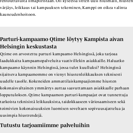
rentouttavasta ilmapiiristään. Oli kyseessä sitten uusi hiusmalli, hiusten
värjäys, leikkaus tai kampauksen tekeminen, Kamppi on oikea valinta
kauneudenhoitoon.
Parturi-kampaamo Qtime löytyy Kampista aivan
Helsingin keskustasta
Qtime on arvostettu parturi kampaamo Helsingissä, joka tarjoaa
laadukkaita kampaamopalveluita vaativillekin asiakkaille. Haluatko
kampaamo käynnin Helsingissä, jossa tulet kuulluksi? Helsingissä
sijaitseva kampaamomme on vienyt hiustenleikkauksen teknisesti
uudelle tasolle. Kokeneiden ammattilaiskampaajiemme hiusten
kokonaisvaltainen ymmärrys auttaa saavuttamaan asiakkaalle parhaan
lopputuloksen. Qtime kampaamon parturi-kampaajat ovat tunnettuja
tarkoista teknisistä leikkauksista, taidokkaaseen väriosaamiseen sekä
toimivien kokonaisuuksien luomisen soveltaen sopivuusajattelua ja
uusimpia hiustrendejä.
Tutustu tarjoamiimme palveluihin