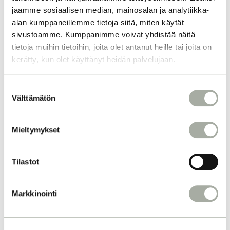
jaamme sosiaalisen median, mainosalan ja analytiikka-
alan kumppaneillemme tietoja siitä, miten käytät
sivustoamme. Kumppanimme voivat yhdistää näitä
MIKSI KAMPAAJASI
tietoja muihin tietoihin, joita olet antanut heille tai joita on
KOULUTTAUTUMINE
kerätty, kun olet käyttänyt heidän palvelujaan.
N ON TÄRKEÄÄ?
S
Välttämätön
u
Yksi Q-Tiimimme merkityksellisimmistä
o
kulmakivistä on jatkuva kouluttautuminen,
s
Mieltymykset
joka on avain korkealaatuiseen palveluun.
t
Lue lisää siitä, miten panostamme
u
koulutukseen ja miksi se on tärkeää juuri
m
Tilastot
sinulle asiakkaana. Kampaajina
u
kouluttautumisemme on olennainen osa
k
Markkinointi
ammattitaidon ylläpitämistä ja kehittämistä,
s
ja siitä on hyötyä myös sinulle asiakkaana.
e
Kouluttautunut kampaaja pysyy ajan tasalla
n