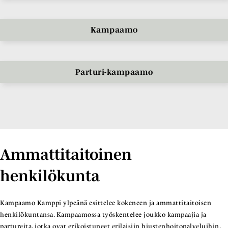
Kampaamo
Parturi-kampaamo
Ammattitaitoinen
henkilökunta
Kampaamo Kamppi ylpeänä esittelee kokeneen ja ammattitaitoisen
henkilökuntansa. Kampaamossa työskentelee joukko kampaajia ja
partureita, jotka ovat erikoistuneet erilaisiin hiustenhoitopalveluihin.