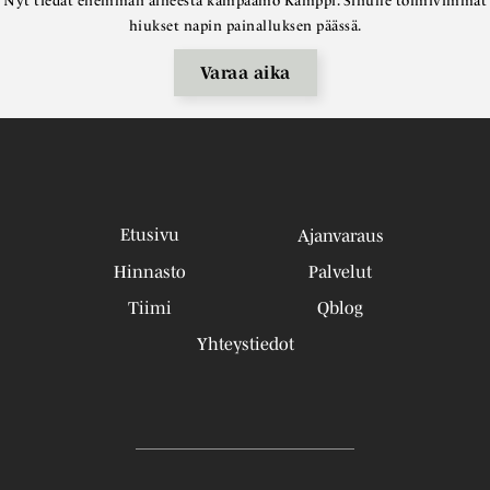
Nyt tiedät enemmän aiheesta kampaamo Kamppi. Sinulle toimivimmat
hiukset napin painalluksen päässä.
Varaa aika
Etusivu
Ajanvaraus
Hinnasto
Palvelut
Tiimi
Qblog
Yhteystiedot