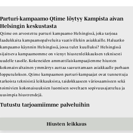
Parturi-kampaamo Qtime löytyy Kampista aivan
Helsingin keskustasta
Qtime on arvostettu parturi kampaamo Helsingissä, joka tarjoaa
laadukkaita kampaamopalveluita vaativillekin asiakkaille. Haluatko
kampaamo käynnin Helsingissä, jossa tulet kuulluksi? Helsingissä
sijaitseva kampaamomme on vienyt hiustenleikkauksen teknisesti
uudelle tasolle. Kokeneiden ammattilaiskampaajiemme hiusten
kokonaisvaltainen ymmärrys auttaa saavuttamaan asiakkaalle parhaan
lopputuloksen. Qtime kampaamon parturi-kampaajat ovat tunnettuja
tarkoista teknisistä leikkauksista, taidokkaaseen väriosaamiseen sekä
toimivien kokonaisuuksien luomisen soveltaen sopivuusajattelua ja
uusimpia hiustrendejä.
Tutustu tarjoamiimme palveluihin
Hiusten leikkaus