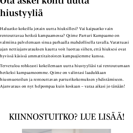
Ota askel kohti uutta
hiustyyliä
Haluatko kokeilla jotain uutta hiuksillesi? Vai kaipaatko vain
rentouttavaa hetkeä kampaamossa? Qtime Parturi Kampaamo on
valmiina palvelemaan sinua parhaalla mahdollisella tavalla. Varattuasi
ajan nettiajanvarauksen kautta voit luottaa siihen, että hiuksesi ovat
hyvissä käsissä ammattitaitoisten kampaajiemme kanssa.
Tervetuloa rohkeasti kokeilemaan uutta hiustyyliäsi tai rentoutumaan
hetkeksi kampaamoomme. Qtime on valintasi laadukkaan
hiusmuotoilun ja rentouttavan parturikokemuksen yhdistämiseen.
Ajanvaraus on nyt helpompaa kuin koskaan – varaa aikasi jo tänään!
KIINNOSTUITKO? LUE LISÄÄ!