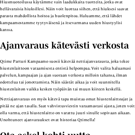
Hiusmuotoilussa käytämme vain laadukkaita tuotteita, jotka ovat
hellävaraisia hiuksillesi. Näin voit luottaa siihen, että hiuksesi saavat
parasta mahdollista hoitoa ja huolenpitoa. Haluamme, että lähdet
kampaamostamme tyytyväisenä ja itsevarmana uuden hiustyylisi
kanssa.
Ajanvaraus kätevästi verkosta
Qtime Parturi Kampaamo suosii kätevää nettiajanvarausta, joka tekee
hiustenlaittoon varaamisesta entistä helpompaa. Voit valita haluamasi
palvelun, kampaajan ja ajan suoraan verkosta milloin tahansa, ilman
odottelua tai jonottamista. Näin säästät aikaa ja voit suunnitella
hiustenlaiton vaikka kesken työpäivän tai muun kiireen keskellä.
Nettiajanvaraus on myös kätevä tapa muistaa omat hiustenlaittoajat ja
pitää ne ajan tasalla. Saat vahvistusviestin varaamastasi ajasta, joten voit
olla varma, että hiustenlaitto on varattu juuri sinulle sopivaan aikaan.
Unohtuneet ajanvaraukset ovat historiaa Qtimella!