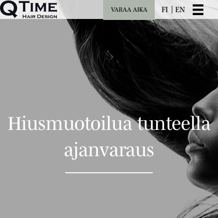
FI
EN
VARAA AIKA
Hiusmuotoilua tunteella
ajanvaraus