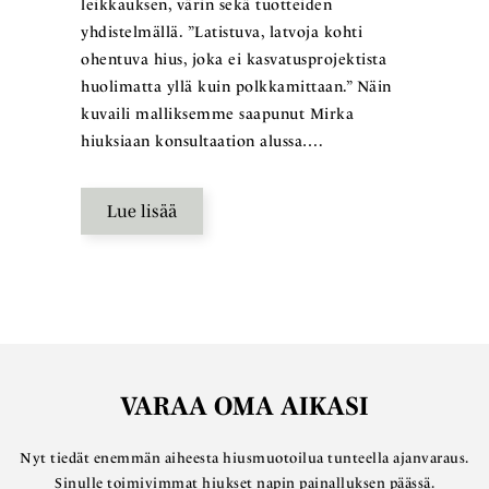
leikkauksen, värin sekä tuotteiden
yhdistelmällä. ”Latistuva, latvoja kohti
ohentuva hius, joka ei kasvatusprojektista
huolimatta yllä kuin polkkamittaan.” Näin
kuvaili malliksemme saapunut Mirka
hiuksiaan konsultaation alussa….
Lue lisää
VARAA OMA AIKASI
Nyt tiedät enemmän aiheesta hiusmuotoilua tunteella ajanvaraus.
Sinulle toimivimmat hiukset napin painalluksen päässä.