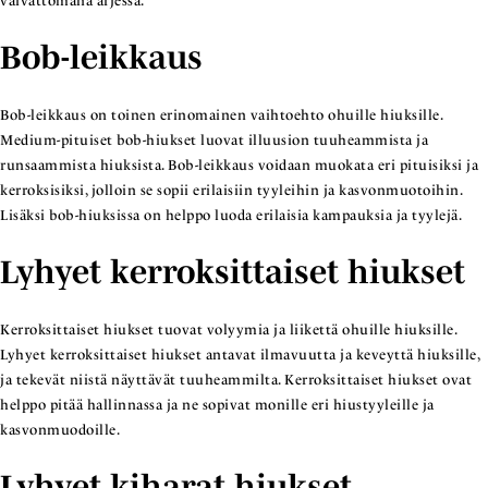
vaivattomana arjessa.
Bob-leikkaus
Bob-leikkaus on toinen erinomainen vaihtoehto ohuille hiuksille.
Medium-pituiset bob-hiukset luovat illuusion tuuheammista ja
runsaammista hiuksista. Bob-leikkaus voidaan muokata eri pituisiksi ja
kerroksisiksi, jolloin se sopii erilaisiin tyyleihin ja kasvonmuotoihin.
Lisäksi bob-hiuksissa on helppo luoda erilaisia kampauksia ja tyylejä.
Lyhyet kerroksittaiset hiukset
Kerroksittaiset hiukset tuovat volyymia ja liikettä ohuille hiuksille.
Lyhyet kerroksittaiset hiukset antavat ilmavuutta ja keveyttä hiuksille,
ja tekevät niistä näyttävät tuuheammilta. Kerroksittaiset hiukset ovat
helppo pitää hallinnassa ja ne sopivat monille eri hiustyyleille ja
kasvonmuodoille.
Lyhyet kiharat hiukset