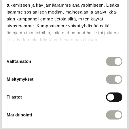
tukemiseen ja kävijämäärämme analysoimiseen. Lisäksi
jaamme sosiaalisen median, mainosalan ja analytiikka-
alan kumppaneillemme tietoja siitä, miten käytät
sivustoamme. Kumppanimme voivat yhdistää näitä
tietoja muihin tietoihin, joita olet antanut heille tai joita on
MIKSI KAMPAAJASI
kerätty, kun olet käyttänyt heidän palvelujaan.
KOULUTTAUTUMINE
N ON TÄRKEÄÄ?
S
Välttämätön
u
o
Yksi Q-Tiimimme merkityksellisimmistä
s
kulmakivistä on jatkuva kouluttautuminen,
Mieltymykset
t
joka on avain korkealaatuiseen palveluun.
u
Lue lisää siitä, miten panostamme
m
Tilastot
koulutukseen ja miksi se on tärkeää juuri
u
sinulle asiakkaana. Kampaajina
k
kouluttautumisemme on olennainen osa
Markkinointi
s
ammattitaidon ylläpitämistä ja kehittämistä,
e
ja siitä on hyötyä myös sinulle asiakkaana.