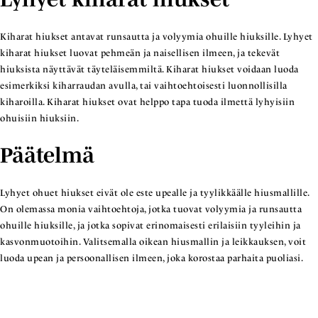
Kiharat hiukset antavat runsautta ja volyymia ohuille hiuksille. Lyhyet
kiharat hiukset luovat pehmeän ja naisellisen ilmeen, ja tekevät
hiuksista näyttävät täyteläisemmiltä. Kiharat hiukset voidaan luoda
esimerkiksi kiharraudan avulla, tai vaihtoehtoisesti luonnollisilla
kiharoilla. Kiharat hiukset ovat helppo tapa tuoda ilmettä lyhyisiin
ohuisiin hiuksiin.
Päätelmä
Lyhyet ohuet hiukset eivät ole este upealle ja tyylikkäälle hiusmallille.
On olemassa monia vaihtoehtoja, jotka tuovat volyymia ja runsautta
ohuille hiuksille, ja jotka sopivat erinomaisesti erilaisiin tyyleihin ja
kasvonmuotoihin. Valitsemalla oikean hiusmallin ja leikkauksen, voit
luoda upean ja persoonallisen ilmeen, joka korostaa parhaita puoliasi.