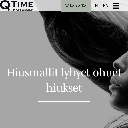
FI
EN
VARAA AIKA
Hiusmallit lyhyet ohuet
hiukset