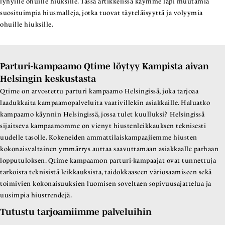
lyhyille ohuille hiuksille. Tässä artikkelissa käymme läpi muutamia
suosituimpia hiusmalleja, jotka tuovat täyteläisyyttä ja volyymia
ohuille hiuksille.
Parturi-kampaamo Qtime löytyy Kampista aivan
Helsingin keskustasta
Qtime on arvostettu parturi kampaamo Helsingissä, joka tarjoaa
laadukkaita kampaamopalveluita vaativillekin asiakkaille. Haluatko
kampaamo käynnin Helsingissä, jossa tulet kuulluksi? Helsingissä
sijaitseva kampaamomme on vienyt hiustenleikkauksen teknisesti
uudelle tasolle. Kokeneiden ammattilaiskampaajiemme hiusten
kokonaisvaltainen ymmärrys auttaa saavuttamaan asiakkaalle parhaan
lopputuloksen. Qtime kampaamon parturi-kampaajat ovat tunnettuja
tarkoista teknisistä leikkauksista, taidokkaaseen väriosaamiseen sekä
toimivien kokonaisuuksien luomisen soveltaen sopivuusajattelua ja
uusimpia hiustrendejä.
Tutustu tarjoamiimme palveluihin