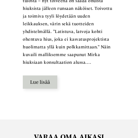
tulosta – nyt toiveena on saada ohuista
hiuksista jälleen runsaan näköiset. Toivottu
ja toimiva tyyli löydetään uuden
leikkauksen, värin sekä tuotteiden
yhdistelmällä. ”Latistuva, latvoja kohti
ohentuva hius, joka ei kasvatusprojektista
huolimatta yllä kuin polkkamittaan.” Näin
kuvaili malliksemme saapunut Mirka
hiuksiaan konsultaation alussa….
Lue lisää
VARAA OMA AIKASI