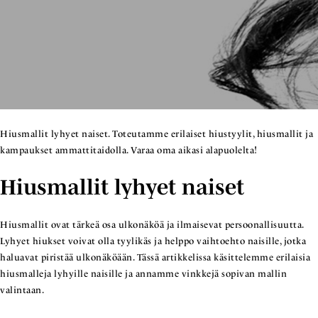
Hiusmallit lyhyet naiset. Toteutamme erilaiset hiustyylit, hiusmallit ja
kampaukset ammattitaidolla. Varaa oma aikasi alapuolelta!
Hiusmallit lyhyet naiset
Hiusmallit ovat tärkeä osa ulkonäköä ja ilmaisevat persoonallisuutta.
Lyhyet hiukset voivat olla tyylikäs ja helppo vaihtoehto naisille, jotka
haluavat piristää ulkonäköään. Tässä artikkelissa käsittelemme erilaisia
hiusmalleja lyhyille naisille ja annamme vinkkejä sopivan mallin
valintaan.