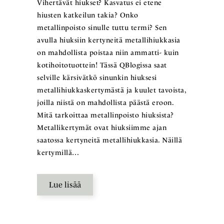
Vihertävät hiukset? Kasvatus ei etene
hiusten katkeilun takia? Onko
metallinpoisto sinulle tuttu termi? Sen
avulla hiuksiin kertyneitä metallihiukkasia
on mahdollista poistaa niin ammatti- kuin
kotihoitotuottein! Tässä QBlogissa saat
selville kärsivätkö sinunkin hiuksesi
metallihiukkaskertymästä ja kuulet tavoista,
joilla niistä on mahdollista päästä eroon.
Mitä tarkoittaa metallinpoisto hiuksista?
Metallikertymät ovat hiuksiimme ajan
saatossa kertyneitä metallihiukkasia. Näillä
kertymillä…
Lue lisää