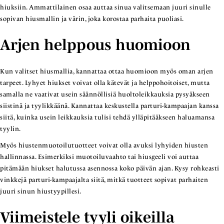
hiuksiin. Ammattilainen osaa auttaa sinua valitsemaan juuri sinulle
sopivan hiusmallin ja värin, joka korostaa parhaita puoliasi.
Arjen helppous huomioon
Kun valitset hiusmallia, kannattaa ottaa huomioon myös oman arjen
tarpeet. Lyhyet hiukset voivat olla kätevät ja helppohoitoiset, mutta
samalla ne vaativat usein säännöllisiä huoltoleikkauksia pysyäkseen
siistinä ja tyylikkäänä. Kannattaa keskustella parturi-kampaajan kanssa
siitä, kuinka usein leikkauksia tulisi tehdä ylläpitääkseen haluamansa
tyylin.
Myös hiustenmuotoilutuotteet voivat olla avuksi lyhyiden hiusten
hallinnassa. Esimerkiksi muotoiluvaahto tai hiusgeeli voi auttaa
pitämään hiukset halutussa asennossa koko päivän ajan. Kysy rohkeasti
vinkkejä parturi-kampaajalta siitä, mitkä tuotteet sopivat parhaiten
juuri sinun hiustyypillesi.
Viimeistele tyyli oikeilla