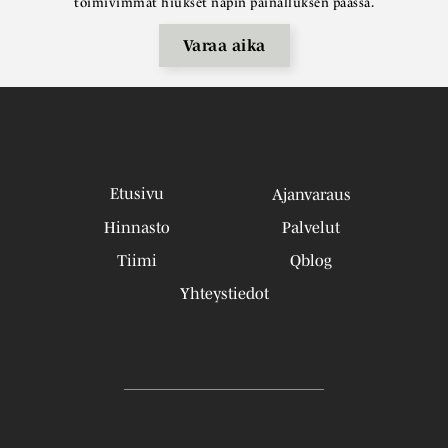
toimivimmat hiukset napin painalluksen päässä.
Varaa aika
Etusivu
Ajanvaraus
Hinnasto
Palvelut
Tiimi
Qblog
Yhteystiedot