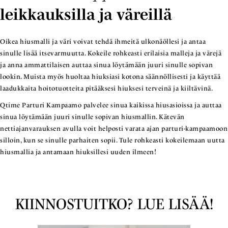
leikkauksilla ja väreillä
Oikea hiusmalli ja väri voivat tehdä ihmeitä ulkonäöllesi ja antaa
sinulle lisää itsevarmuutta. Kokeile rohkeasti erilaisia malleja ja värejä
ja anna ammattilaisen auttaa sinua löytämään juuri sinulle sopivan
lookin. Muista myös huoltaa hiuksiasi kotona säännöllisesti ja käyttää
laadukkaita hoitotuotteita pitääksesi hiuksesi terveinä ja kiiltävinä.
Qtime Parturi Kampaamo palvelee sinua kaikissa hiusasioissa ja auttaa
sinua löytämään juuri sinulle sopivan hiusmallin. Kätevän
nettiajanvarauksen avulla voit helposti varata ajan parturi-kampaamoon
silloin, kun se sinulle parhaiten sopii. Tule rohkeasti kokeilemaan uutta
hiusmallia ja antamaan hiuksillesi uuden ilmeen!
KIINNOSTUITKO? LUE LISÄÄ!