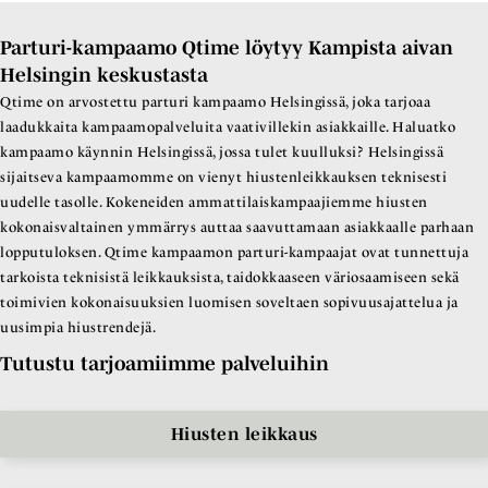
Parturi-kampaamo Qtime löytyy Kampista aivan
Helsingin keskustasta
Qtime on arvostettu parturi kampaamo Helsingissä, joka tarjoaa
laadukkaita kampaamopalveluita vaativillekin asiakkaille. Haluatko
kampaamo käynnin Helsingissä, jossa tulet kuulluksi? Helsingissä
sijaitseva kampaamomme on vienyt hiustenleikkauksen teknisesti
uudelle tasolle. Kokeneiden ammattilaiskampaajiemme hiusten
kokonaisvaltainen ymmärrys auttaa saavuttamaan asiakkaalle parhaan
lopputuloksen. Qtime kampaamon parturi-kampaajat ovat tunnettuja
tarkoista teknisistä leikkauksista, taidokkaaseen väriosaamiseen sekä
toimivien kokonaisuuksien luomisen soveltaen sopivuusajattelua ja
uusimpia hiustrendejä.
Tutustu tarjoamiimme palveluihin
Hiusten leikkaus