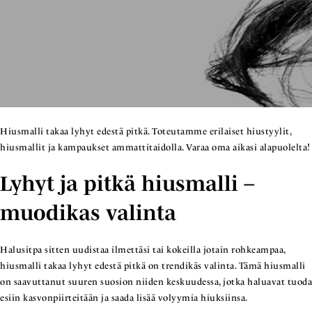
Hiusmalli takaa lyhyt edestä pitkä. Toteutamme erilaiset hiustyylit,
hiusmallit ja kampaukset ammattitaidolla. Varaa oma aikasi alapuolelta!
Lyhyt ja pitkä hiusmalli –
muodikas valinta
Halusitpa sitten uudistaa ilmettäsi tai kokeilla jotain rohkeampaa,
hiusmalli takaa lyhyt edestä pitkä on trendikäs valinta. Tämä hiusmalli
on saavuttanut suuren suosion niiden keskuudessa, jotka haluavat tuoda
esiin kasvonpiirteitään ja saada lisää volyymia hiuksiinsa.