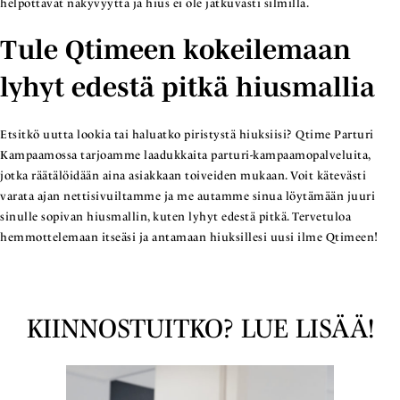
helpottavat näkyvyyttä ja hius ei ole jatkuvasti silmillä.
Tule Qtimeen kokeilemaan
lyhyt edestä pitkä hiusmallia
Etsitkö uutta lookia tai haluatko piristystä hiuksiisi? Qtime Parturi
Kampaamossa tarjoamme laadukkaita parturi-kampaamopalveluita,
jotka räätälöidään aina asiakkaan toiveiden mukaan. Voit kätevästi
varata ajan nettisivuiltamme ja me autamme sinua löytämään juuri
sinulle sopivan hiusmallin, kuten lyhyt edestä pitkä. Tervetuloa
hemmottelemaan itseäsi ja antamaan hiuksillesi uusi ilme Qtimeen!
KIINNOSTUITKO? LUE LISÄÄ!