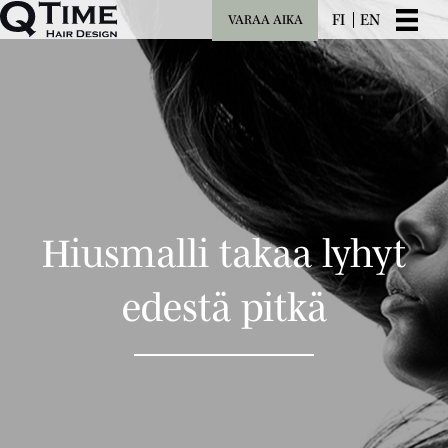
FI
EN
VARAA AIKA
Hiusmalli takaa lyhyt
edestä pitkä