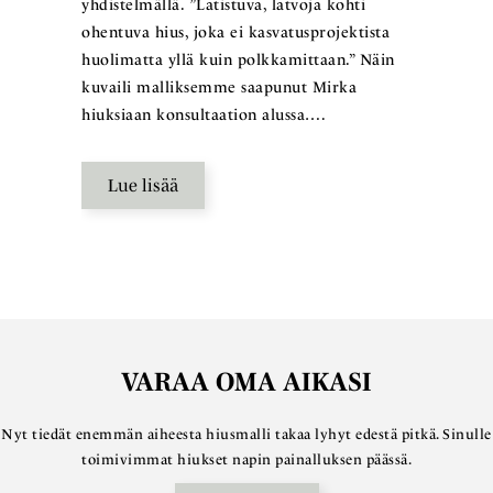
yhdistelmällä. ”Latistuva, latvoja kohti
ohentuva hius, joka ei kasvatusprojektista
huolimatta yllä kuin polkkamittaan.” Näin
kuvaili malliksemme saapunut Mirka
hiuksiaan konsultaation alussa….
Lue lisää
VARAA OMA AIKASI
Nyt tiedät enemmän aiheesta hiusmalli takaa lyhyt edestä pitkä. Sinulle
toimivimmat hiukset napin painalluksen päässä.