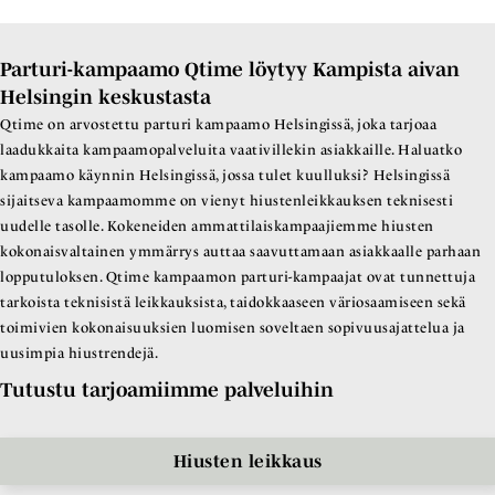
Parturi-kampaamo Qtime löytyy Kampista aivan
Helsingin keskustasta
Qtime on arvostettu parturi kampaamo Helsingissä, joka tarjoaa
laadukkaita kampaamopalveluita vaativillekin asiakkaille. Haluatko
kampaamo käynnin Helsingissä, jossa tulet kuulluksi? Helsingissä
sijaitseva kampaamomme on vienyt hiustenleikkauksen teknisesti
uudelle tasolle. Kokeneiden ammattilaiskampaajiemme hiusten
kokonaisvaltainen ymmärrys auttaa saavuttamaan asiakkaalle parhaan
lopputuloksen. Qtime kampaamon parturi-kampaajat ovat tunnettuja
tarkoista teknisistä leikkauksista, taidokkaaseen väriosaamiseen sekä
toimivien kokonaisuuksien luomisen soveltaen sopivuusajattelua ja
uusimpia hiustrendejä.
Tutustu tarjoamiimme palveluihin
Hiusten leikkaus