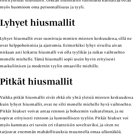
siistitymmät hiusmallit. Oikean hiusmallin valinnassa kannattaa ottaa
myös huomioon oma persoonallisuus ja tyyli.
Lyhyet hiusmallit
Lyhyet hiusmallit ovat suosittuja monien miesten keskuudessa, sillä ne
ovat helppohoitoisia ja ajattomia. Esimerkiksi lyhyt sivuilta aivan
niskaan asti leikattu hiusmalli voi olla tyylikäs ja raikas vaihtoehto
monelle miehelle. Tämä hiusmalli sopii usein hyvin erityisesti
maskuliinisen ja modernin tyylin omaaville miehille.
Pitkät hiusmallit
Vaikka pitkät hiusmallit eivät ehkä ole yhtä yleisiä miesten keskuudessa
kuin lyhyet hiusmallit, ovat ne silti monelle miehelle hyvä vaihtoehto.
Pitkät hiukset voivat antaa rennon ja boheemin vaikutelman, ja ne
sopivat erityisesti rentoon ja luonnolliseen tyyliin. Pitkät hiukset voi
myös kammata eri tavoin eri tilanteisiin soveltuviksi, ja siten ne
tarjoavat enemmän mahdollisuuksia muunnella omaa ulkonäköä.