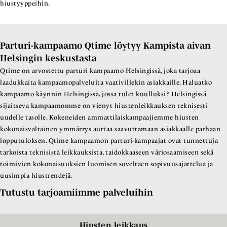
hiustyyppeihin.
Parturi-kampaamo Qtime löytyy Kampista aivan
Helsingin keskustasta
Qtime on arvostettu parturi kampaamo Helsingissä, joka tarjoaa
laadukkaita kampaamopalveluita vaativillekin asiakkaille. Haluatko
kampaamo käynnin Helsingissä, jossa tulet kuulluksi? Helsingissä
sijaitseva kampaamomme on vienyt hiustenleikkauksen teknisesti
uudelle tasolle. Kokeneiden ammattilaiskampaajiemme hiusten
kokonaisvaltainen ymmärrys auttaa saavuttamaan asiakkaalle parhaan
lopputuloksen. Qtime kampaamon parturi-kampaajat ovat tunnettuja
tarkoista teknisistä leikkauksista, taidokkaaseen väriosaamiseen sekä
toimivien kokonaisuuksien luomisen soveltaen sopivuusajattelua ja
uusimpia hiustrendejä.
Tutustu tarjoamiimme palveluihin
Hiusten leikkaus