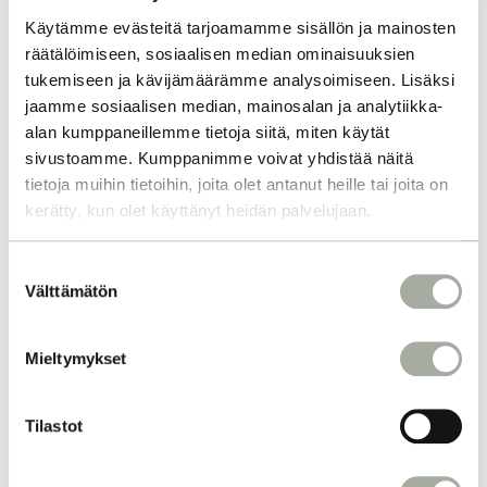
Käytämme evästeitä tarjoamamme sisällön ja mainosten
räätälöimiseen, sosiaalisen median ominaisuuksien
tukemiseen ja kävijämäärämme analysoimiseen. Lisäksi
jaamme sosiaalisen median, mainosalan ja analytiikka-
alan kumppaneillemme tietoja siitä, miten käytät
sivustoamme. Kumppanimme voivat yhdistää näitä
tietoja muihin tietoihin, joita olet antanut heille tai joita on
kerätty, kun olet käyttänyt heidän palvelujaan.
MIKSI KAMPAAJASI
S
KOULUTTAUTUMINE
Välttämätön
u
o
N ON TÄRKEÄÄ?
s
Mieltymykset
t
Yksi Q-Tiimimme merkityksellisimmistä
u
kulmakivistä on jatkuva kouluttautuminen,
m
Tilastot
joka on avain korkealaatuiseen palveluun.
u
Lue lisää siitä, miten panostamme
k