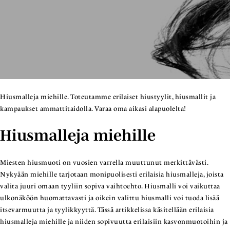
Hiusmalleja miehille. Toteutamme erilaiset hiustyylit, hiusmallit ja
kampaukset ammattitaidolla. Varaa oma aikasi alapuolelta!
Hiusmalleja miehille
Miesten hiusmuoti on vuosien varrella muuttunut merkittävästi.
Nykyään miehille tarjotaan monipuolisesti erilaisia hiusmalleja, joista
valita juuri omaan tyyliin sopiva vaihtoehto. Hiusmalli voi vaikuttaa
ulkonäköön huomattavasti ja oikein valittu hiusmalli voi tuoda lisää
itsevarmuutta ja tyylikkyyttä. Tässä artikkelissa käsitellään erilaisia
hiusmalleja miehille ja niiden sopivuutta erilaisiin kasvonmuotoihin ja