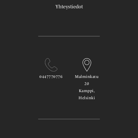
Yhteystiedot
0447770776
Malminkatu
20
Kamppi,
Helsinki