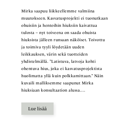
Mirka saapuu liikkeellemme valmiina
muutokseen. Kasvatusprojekti ei tuonutkaan
ohuisiin ja hentoihin hiuksiin kaivattua
tulosta – nyt toiveena on saada ohuista
hiuksista jälleen runsaan näköiset. Toivottu
ja toimiva tyyli löydetään uuden
leikkauksen, värin sekä tuotteiden
yhdistelmällä. ”Latistuva, latvoja kohti
ohentuva hius, joka ei kasvatusprojektista
huolimatta yllä kuin polkkamittaan.” Näin
kuvaili malliksemme saapunut Mirka
hiuksiaan konsultaation alussa….
Lue lisää