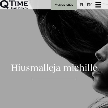
FI
EN
VARAA AIKA
Hiusmalleja miehille