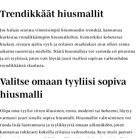
Trendikkäät hiusmallit
Jos haluat seurata viimeisimpiä hiusmuodin trendejä, kannattaa
kurkistaa trendikkäimpiin hiusmalleihin. Esimerkiksi kohotetut
hiukset, sivujen ajeltu tyyli ja erilaiset otsahiukset ovat olleet viime
aikoina suosittuja miehille. Näitä hiusmalleja voi varioida eri pituisina
ja eri tyyleissä, joten voit löytää juuri itsellesi sopivan vaihtoehdon
trendikkäästä skaalasta.
Valitse omaan tyyliisi sopiva
hiusmalli
Olipa oma tyylisi sitten klassinen, rento, moderni tai boheemi, löytyy
varmasti juuri sinulle sopiva hiusmalli. Hiusmallin valitseminen voi
tuoda lisää luottamusta ja tyylikkyyttä omaan ulkonäköön, joten
kannattaa rohkeasti kokeilla erilaisia vaihtoehtoja. Kysy myös parturi-