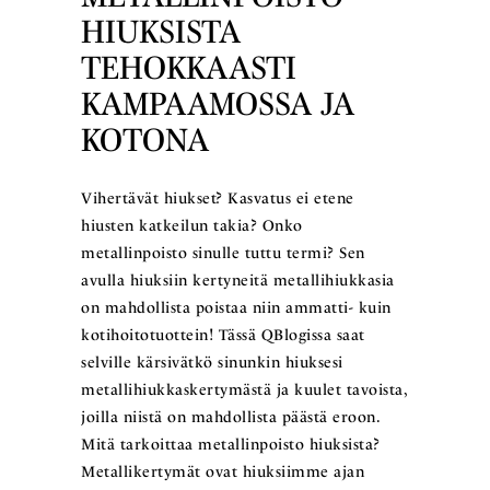
HIUKSISTA
TEHOKKAASTI
KAMPAAMOSSA JA
KOTONA
Vihertävät hiukset? Kasvatus ei etene
hiusten katkeilun takia? Onko
metallinpoisto sinulle tuttu termi? Sen
avulla hiuksiin kertyneitä metallihiukkasia
on mahdollista poistaa niin ammatti- kuin
kotihoitotuottein! Tässä QBlogissa saat
selville kärsivätkö sinunkin hiuksesi
metallihiukkaskertymästä ja kuulet tavoista,
joilla niistä on mahdollista päästä eroon.
Mitä tarkoittaa metallinpoisto hiuksista?
Metallikertymät ovat hiuksiimme ajan