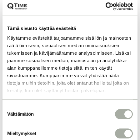
Tämä sivusto käyttää evästeitä
Käytämme evästeitä tarjoamamme sisällön ja mainosten
räätälöimiseen, sosiaalisen median ominaisuuksien
tukemiseen ja kävijämäärämme analysoimiseen. Lisäksi
jaamme sosiaalisen median, mainosalan ja analytiikka-
alan kumppaneillemme tietoja siitä, miten käytät
sivustoamme. Kumppanimme voivat yhdistää näitä
tietoja muihin tietoihin, joita olet antanut heille tai joita on
kerätty, kun olet käyttänyt heidän palvelujaan.
S
Välttämätön
u
o
s
MIKSI KAMPAAJASI
Mieltymykset
t