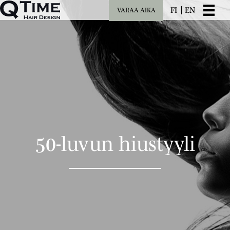
FI
EN
VARAA AIKA
50-luvun hiustyyli