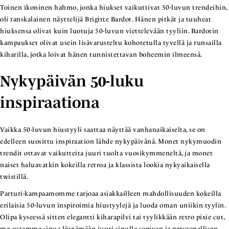
Toinen ikoninen hahmo, jonka hiukset vaikuttivat 50-luvun trendeihin,
oli ranskalainen näyttelijä Brigitte Bardot. Hänen pitkät ja tuuheat
hiuksensa olivat kuin luotuja 50-luvun viettelevään tyyliin. Bardotin
kampaukset olivat usein lisävarusteltu kohotetulla tyvellä ja runsailla
kiharilla, jotka loivat hänen tunnistettavan boheemin ilmeensä.
Nykypäivän 50-luku
inspiraationa
Vaikka 50-luvun hiustyyli saattaa näyttää vanhanaikaiselta, se on
edelleen suosittu inspiraation lähde nykypäivänä. Monet nykymuodin
trendit ottavat vaikutteita juuri tuolta vuosikymmeneltä, ja monet
naiset haluavatkin kokeilla retroa ja klassista lookia nykyaikaisella
twistillä.
Parturi-kampaamomme tarjoaa asiakkailleen mahdollisuuden kokeilla
erilaisia 50-luvun inspiroimia hiustyylejä ja luoda oman uniikin tyylin.
Olipa kyseessä sitten elegantti kiharapilvi tai tyylikkään retro pixie cut,
me autamme sinua löytämään juuri sinulle sopivan ja persoonallisen