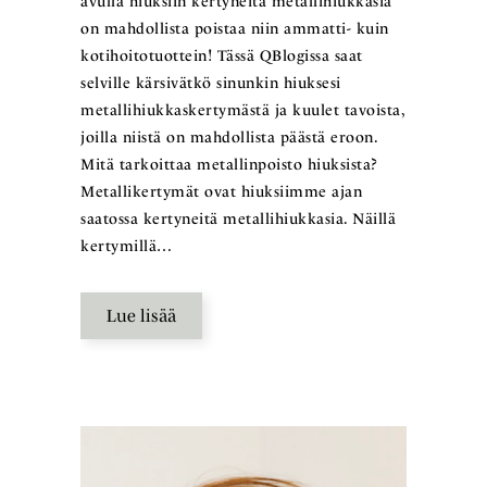
avulla hiuksiin kertyneitä metallihiukkasia
on mahdollista poistaa niin ammatti- kuin
kotihoitotuottein! Tässä QBlogissa saat
selville kärsivätkö sinunkin hiuksesi
metallihiukkaskertymästä ja kuulet tavoista,
joilla niistä on mahdollista päästä eroon.
Mitä tarkoittaa metallinpoisto hiuksista?
Metallikertymät ovat hiuksiimme ajan
saatossa kertyneitä metallihiukkasia. Näillä
kertymillä…
Lue lisää