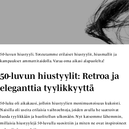
50-luvun hiustyyli. Toteutamme erilaiset hiustyylit, hiusmallit ja
kampaukset ammattitaidolla. Varaa oma aikasi alapuolelta!
50-luvun hiustyylit: Retroa ja
eleganttia tyylikkyyttä
50-luku oli aikakausi, jolloin hiustyylien monimuotoisuus kukoisti.
Naisilla oli useita erilaisia vaihtoehtoja, joiden avulla he saattoivat
luoda tyylikkään ja huolitellun ulkonäön. Nyt katsomme lähemmin,
millaisia hiustyylejä 50-luvulla suosittiin ja miten ne ovat inspiroineet