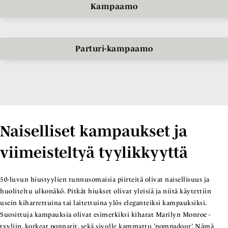
Kampaamo
Parturi-kampaamo
Naiselliset kampaukset ja
viimeisteltyä tyylikkyyttä
50-luvun hiustyylien tunnusomaisia piirteitä olivat naisellisuus ja
huoliteltu ulkonäkö. Pitkät hiukset olivat yleisiä ja niitä käytettiin
usein kiharrettuina tai laitettuina ylös eleganteiksi kampauksiksi.
Suosittuja kampauksia olivat esimerkiksi kiharat Marilyn Monroe -
tyyliin, korkeat ponnarit, sekä sivulle kammattu ’pompadour’. Nämä