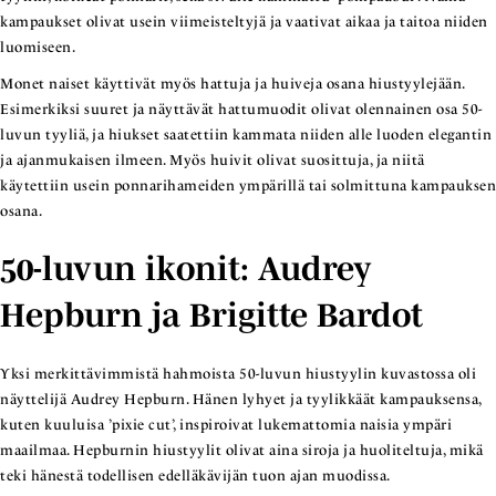
kampaukset olivat usein viimeisteltyjä ja vaativat aikaa ja taitoa niiden
luomiseen.
Monet naiset käyttivät myös hattuja ja huiveja osana hiustyylejään.
Esimerkiksi suuret ja näyttävät hattumuodit olivat olennainen osa 50-
luvun tyyliä, ja hiukset saatettiin kammata niiden alle luoden elegantin
ja ajanmukaisen ilmeen. Myös huivit olivat suosittuja, ja niitä
käytettiin usein ponnarihameiden ympärillä tai solmittuna kampauksen
osana.
50-luvun ikonit: Audrey
Hepburn ja Brigitte Bardot
Yksi merkittävimmistä hahmoista 50-luvun hiustyylin kuvastossa oli
näyttelijä Audrey Hepburn. Hänen lyhyet ja tyylikkäät kampauksensa,
kuten kuuluisa ’pixie cut’, inspiroivat lukemattomia naisia ympäri
maailmaa. Hepburnin hiustyylit olivat aina siroja ja huoliteltuja, mikä
teki hänestä todellisen edelläkävijän tuon ajan muodissa.