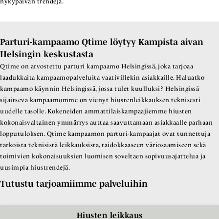
nykypäivän trendejä.
Parturi-kampaamo Qtime löytyy Kampista aivan
Helsingin keskustasta
Qtime on arvostettu parturi kampaamo Helsingissä, joka tarjoaa
laadukkaita kampaamopalveluita vaativillekin asiakkaille. Haluatko
kampaamo käynnin Helsingissä, jossa tulet kuulluksi? Helsingissä
sijaitseva kampaamomme on vienyt hiustenleikkauksen teknisesti
uudelle tasolle. Kokeneiden ammattilaiskampaajiemme hiusten
kokonaisvaltainen ymmärrys auttaa saavuttamaan asiakkaalle parhaan
lopputuloksen. Qtime kampaamon parturi-kampaajat ovat tunnettuja
tarkoista teknisistä leikkauksista, taidokkaaseen väriosaamiseen sekä
toimivien kokonaisuuksien luomisen soveltaen sopivuusajattelua ja
uusimpia hiustrendejä.
Tutustu tarjoamiimme palveluihin
Hiusten leikkaus