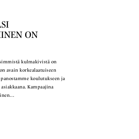
SI
INEN ON
simmistä kulmakivistä on
on avain korkealaatuiseen
en panostamme koulutukseen ja
le asiakkaana. Kampaajina
ainen…