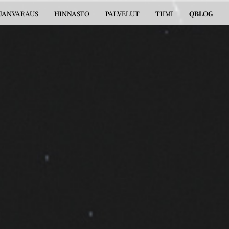
JANVARAUS
HINNASTO
PALVELUT
TIIMI
QBLOG