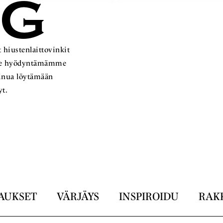
OG
 hiustenlaittovinkit
ämme hyödyntämämme
sinua löytämään
yt.
AUKSET
VÄRJÄYS
INSPIROIDU
RAK