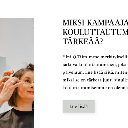
MIKSI KAMPAAJA
KOULUTTAUTUM
TÄRKEÄÄ?
Yksi Q-Tiimimme merkitykselli
jatkuva kouluttautuminen, joka 
palveluun. Lue lisää siitä, mit
miksi se on tärkeää juuri sinul
kouluttautumisemme on olenn
Lue lisää