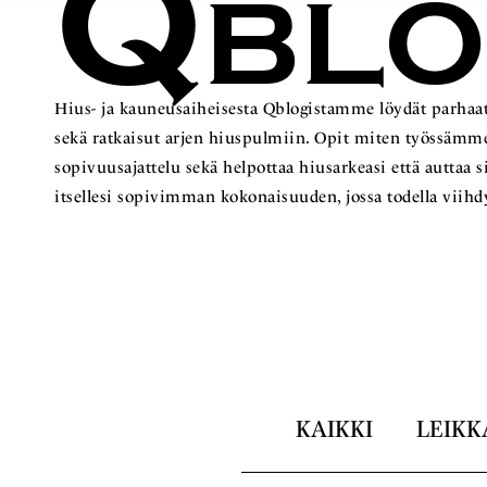
Q
BL
Hius- ja kauneusaiheisesta Qblogistamme löydät parhaat
sekä ratkaisut arjen hiuspulmiin. Opit miten työss
sopivuusajattelu sekä helpottaa hiusarkeasi että auttaa 
itsellesi sopivimman kokonaisuuden, jossa todella viihd
KAIKKI
LEIKK