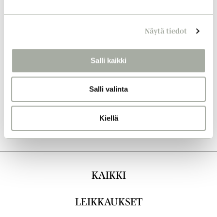
e
n
Näytä tiedot
v
a
l
Salli kaikki
i
n
Salli valinta
t
a
Kiellä
KAIKKI
LEIKKAUKSET