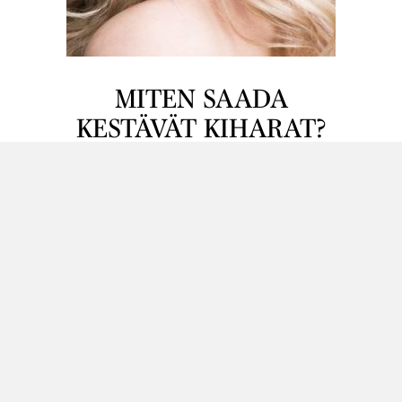
MITEN SAADA
KESTÄVÄT KIHARAT?
TOIVEUNESTA TOTTA
Kiharat joko onnistuvat tai eivät onnistu. Ne
kestävät tai eivät kestä. Arpapeliä. Vai onko?
Kampaajillehan kestävien kiharoiden tekeminen
on arkipäivää. Se voi olla sitä myös sinulle.
Seuraa näitä ohjeita ja saat kiharat, joista olet
aina haaveillut.
Lue lisää