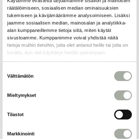
Käytämme evästeitä tarjoamamme sisällön ja mainosten
räätälöimiseen, sosiaalisen median ominaisuuksien
tukemiseen ja kävijämäärämme analysoimiseen. Lisäksi
jaamme sosiaalisen median, mainosalan ja analytiikka-
alan kumppaneillemme tietoja siitä, miten käytät
sivustoamme. Kumppanimme voivat yhdistää näitä
tietoja muihin tietoihin, joita olet antanut heille tai joita on
kerätty, kun olet käyttänyt heidän palvelujaan.
S
Välttämätön
u
o
s
Mieltymykset
t
u
m
Tilastot
u
k
Markkinointi
s