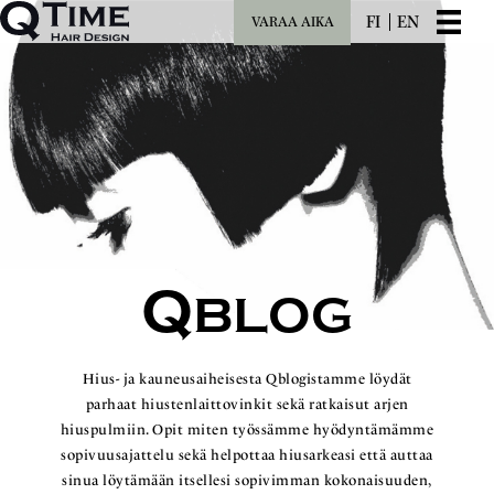
FI
EN
VARAA AIKA
Q
BLOG
Hius- ja kauneusaiheisesta Qblogistamme löydät
parhaat hiustenlaittovinkit sekä ratkaisut arjen
hiuspulmiin. Opit miten työssämme hyödyntämämme
sopivuusajattelu sekä helpottaa hiusarkeasi että auttaa
sinua löytämään itsellesi sopivimman kokonaisuuden,