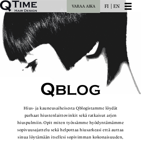
FI
EN
VARAA AIKA
Q
BLOG
Hius- ja kauneusaiheisesta Qblogistamme löydät
parhaat hiustenlaittovinkit sekä ratkaisut arjen
hiuspulmiin. Opit miten työssämme hyödyntämämme
sopivuusajattelu sekä helpottaa hiusarkeasi että auttaa
sinua löytämään itsellesi sopivimman kokonaisuuden,