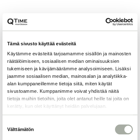
Tämä sivusto käyttää evästeitä
Käytämme evästeitä tarjoamamme sisällön ja mainosten
räätälöimiseen, sosiaalisen median ominaisuuksien
tukemiseen ja kävijämäärämme analysoimiseen. Lisäksi
jaamme sosiaalisen median, mainosalan ja analytiikka-
alan kumppaneillemme tietoja siitä, miten käytät
sivustoamme. Kumppanimme voivat yhdistää näitä
tietoja muihin tietoihin, joita olet antanut heille tai joita on
kerätty, kun olet käyttänyt heidän palvelujaan.
S
Välttämätön
u
o