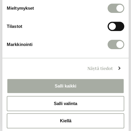
s
Mieltymykset
t
u
m
Tilastot
u
k
Markkinointi
s
e
n
Näytä tiedot
v
a
l
Salli kaikki
i
n
Salli valinta
t
a
Kiellä