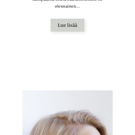
olennainen…
Lue lisää