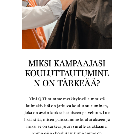
MIKSI KAMPAAJASI
KOULUTTAUTUMINE
N ON TÄRKEÄÄ?
Yksi Q-Tiimimme merkityksellisimmistä
kulmakivistä on jatkuva kouluttautuminen,
joka on avain korkealaatuiseen palveluun. Lue
lisää siitä, miten panostamme koulutukseen ja
miksi se on tärkeää juuri sinulle asiakkaana.
Kampaajina kouluttautumisemme on