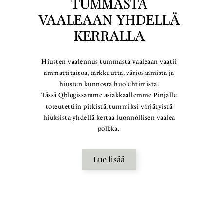
TUMMASTA
VAALEAAN YHDELLÄ
KERRALLA
Hiusten vaalennus tummasta vaaleaan vaatii
ammattitaitoa, tarkkuutta, väriosaamista ja
hiusten kunnosta huolehtimista.
Tässä Qblogissamme asiakkaallemme Pinjalle
toteutettiin pitkistä, tummiksi värjätyistä
hiuksista yhdellä kertaa luonnollisen vaalea
polkka.
Lue lisää