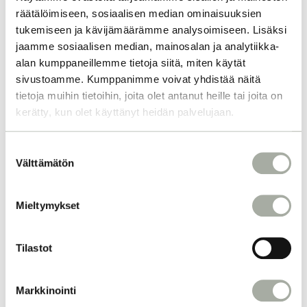
räätälöimiseen, sosiaalisen median ominaisuuksien
tukemiseen ja kävijämäärämme analysoimiseen. Lisäksi
jaamme sosiaalisen median, mainosalan ja analytiikka-
alan kumppaneillemme tietoja siitä, miten käytät
sivustoamme. Kumppanimme voivat yhdistää näitä
tietoja muihin tietoihin, joita olet antanut heille tai joita on
kerätty, kun olet käyttänyt heidän palvelujaan.
S
Välttämätön
u
o
s
Mieltymykset
t
u
m
Tilastot
u
k
Markkinointi
s