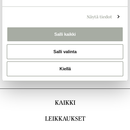
e
n
Näytä tiedot
v
a
l
Salli kaikki
i
n
Salli valinta
t
a
Kiellä
KAIKKI
LEIKKAUKSET