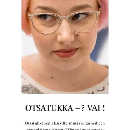
OTSATUKKA – ? VAI !
Otsatukka sopii kaikille, mutta ei täsmälleen
samanlaisena. Kuten QTimen Juuso toteaa: