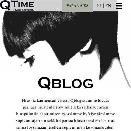
FI
EN
VARAA AIKA
Q
BLOG
Hius- ja kauneusaiheisesta Qblogistamme löydät
parhaat hiustenlaittovinkit sekä ratkaisut arjen
hiuspulmiin. Opit miten työssämme hyödyntämämme
sopivuusajattelu sekä helpottaa hiusarkeasi että auttaa
sinua löytämään itsellesi sopivimman kokonaisuuden,