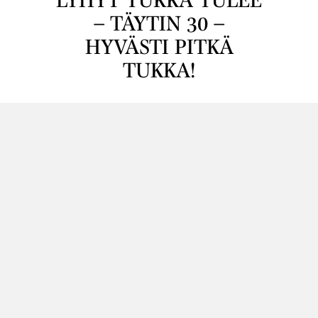
– TÄYTIN 30 –
HYVÄSTI PITKÄ
TUKKA!
Kun QTimen Karoliinasta tuli samana
viikonloppuna rouva ja kolmekymppinen,
päättyi morsiamen klassinen ”kasvatan
hiuksiani hääkampausta varten” -vaihe. Oli aika
napsaista pitkä lyhyeksi, tosi lyhyeksi. Lyhyet
hiukset ja uuden toimivamman lookin toteutti
Minna.
Lue lisää