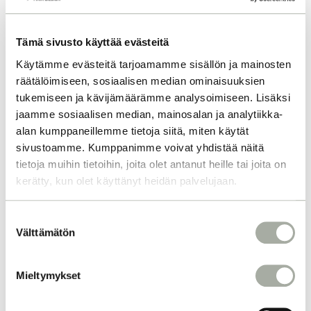
Tämä sivusto käyttää evästeitä
Käytämme evästeitä tarjoamamme sisällön ja mainosten
räätälöimiseen, sosiaalisen median ominaisuuksien
tukemiseen ja kävijämäärämme analysoimiseen. Lisäksi
jaamme sosiaalisen median, mainosalan ja analytiikka-
alan kumppaneillemme tietoja siitä, miten käytät
sivustoamme. Kumppanimme voivat yhdistää näitä
tietoja muihin tietoihin, joita olet antanut heille tai joita on
kerätty, kun olet käyttänyt heidän palvelujaan.
S
Välttämätön
u
o
s
Mieltymykset
t
u