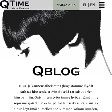
FI
EN
VARAA AIKA
Q
BLOG
Hius- ja kauneusaiheisesta Qblogistamme löydät
parhaat hiustenlaittovinkit sekä ratkaisut arjen
hiuspulmiin. Opit miten työssämme hyödyntämämme
sopivuusajattelu sekä helpottaa hiusarkeasi että auttaa
sinua löytämään itsellesi sopivimman kokonaisuuden,