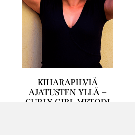
KIHARAPILVIÄ
AJATUSTEN YLLÄ –
CURLY GIRL METODI
Sähäkkää korkkiruuvia, laineita ja kiharaa –
uudeksi muoti-ilmiöksi noussut Curly Girl
metodi on kuin ylistyslaulu luonnonkiharan