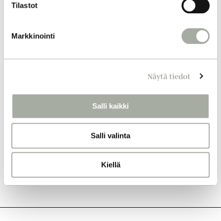
m
Tilastot
u
k
Markkinointi
s
e
n
Näytä tiedot
v
a
l
Salli kaikki
i
n
Salli valinta
t
a
Kiellä