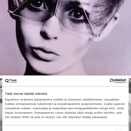
Tämä sivusto käyttää evästeitä
Käytämme evästeitä tarjoamamme sisällön ja mainosten räätälöimiseen, sosiaalisen
median ominaisuuksien tukemiseen ja kävijämäärämme analysoimiseen. Lisäksi jaamme
sosiaalisen median, mainosalan ja analytiikka-alan kumppaneillemme tietoja siitä, miten
käytät sivustoamme. Kumppanimme voivat yhdistää näitä tietoja muihin tietoihin, joita
olet antanut heille tai joita on kerätty, kun olet käyttänyt heidän palvelujaan.