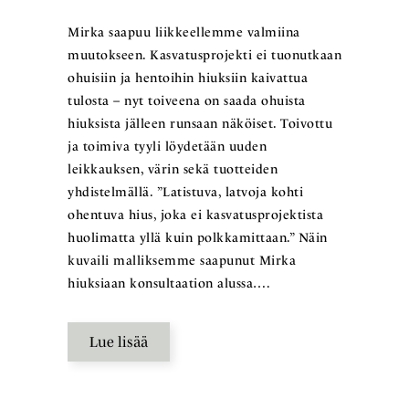
Mirka saapuu liikkeellemme valmiina
muutokseen. Kasvatusprojekti ei tuonutkaan
ohuisiin ja hentoihin hiuksiin kaivattua
tulosta – nyt toiveena on saada ohuista
hiuksista jälleen runsaan näköiset. Toivottu
ja toimiva tyyli löydetään uuden
leikkauksen, värin sekä tuotteiden
yhdistelmällä. ”Latistuva, latvoja kohti
ohentuva hius, joka ei kasvatusprojektista
huolimatta yllä kuin polkkamittaan.” Näin
kuvaili malliksemme saapunut Mirka
hiuksiaan konsultaation alussa….
Lue lisää