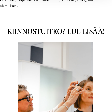
vaikuttaa jokapäiväiseen elämäämme.”, Nina kiteyttää Qtimen
olemuksen.
KIINNOSTUITKO? LUE LISÄÄ!