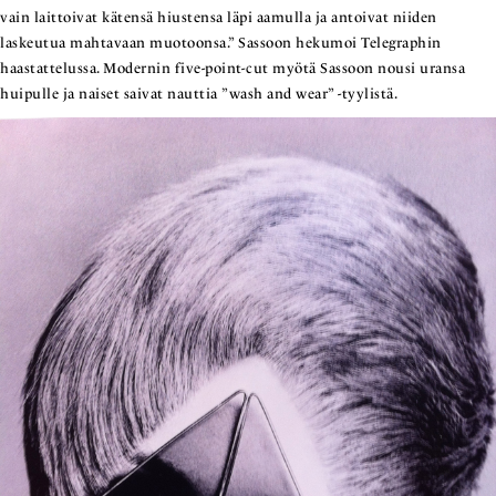
vain laittoivat kätensä hiustensa läpi aamulla ja antoivat niiden
laskeutua mahtavaan muotoonsa.” Sassoon hekumoi Telegraphin
haastattelussa. Modernin five-point-cut myötä Sassoon nousi uransa
huipulle ja naiset saivat nauttia ”wash and wear” -tyylistä.