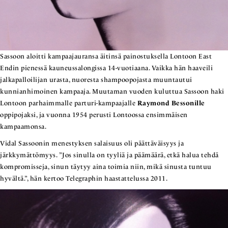
Sassoon aloitti kampaajauransa äitinsä painostuksella Lontoon East
Endin pienessä kauneussalongissa 14-vuotiaana. Vaikka hän haaveili
jalkapalloilijan urasta, nuoresta shampoopojasta muuntautui
kunnianhimoinen kampaaja. Muutaman vuoden kuluttua Sassoon haki
Lontoon parhaimmalle parturi-kampaajalle
Raymond Bessonille
oppipojaksi, ja vuonna 1954 perusti Lontoossa ensimmäisen
kampaamonsa.
Vidal Sassoonin menestyksen salaisuus oli päättäväisyys ja
järkkymättömyys. ”Jos sinulla on tyyliä ja päämäärä, etkä halua tehdä
kompromisseja, sinun täytyy aina toimia niin, mikä sinusta tuntuu
hyvältä.”, hän kertoo Telegraphin haastattelussa 2011.