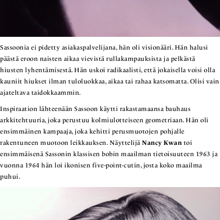
Sassoonia ei pidetty asiakaspalvelijana, hän oli visionääri. Hän halusi
päästä eroon naisten aikaa vievistä rullakampauksista ja pelkästä
hiusten lyhentämisestä. Hän uskoi radikaalisti, että jokaisella voisi olla
kauniit hiukset ilman tuloluokkaa, aikaa tai rahaa katsomatta. Olisi vain
ajateltava taidokkaammin.
Inspiraation lähteenään Sassoon käytti rakastamaansa bauhaus
arkkitehtuuria, joka perustuu kolmiulotteiseen geometriaan. Hän oli
ensimmäinen kampaaja, joka kehitti perusmuotojen pohjalle
rakentuneen muotoon leikkauksen. Näyttelijä
Nancy Kwan
toi
ensimmäisenä Sassonin klassisen bobin maailman tietoisuuteen 1963 ja
vuonna 1964 hän loi ikonisen five-point-cutin, josta koko maailma
puhui.