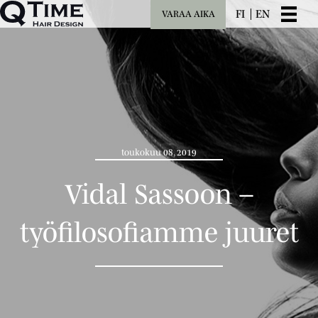
FI
EN
VARAA AIKA
toukokuu 08, 2019
Vidal Sassoon –
työfilosofiamme juuret