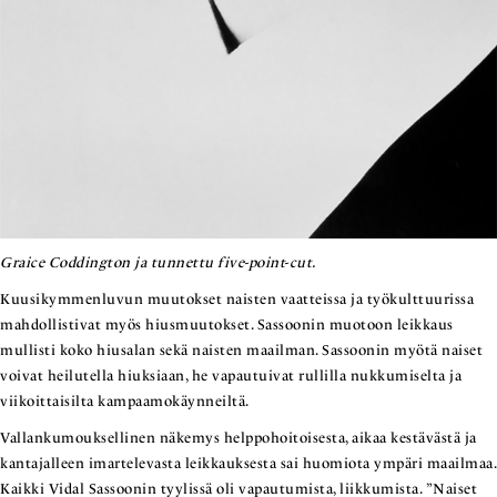
Graice Coddington ja tunnettu five-point-cut.
Kuusikymmenluvun muutokset naisten vaatteissa ja työkulttuurissa
mahdollistivat myös hiusmuutokset. Sassoonin muotoon leikkaus
mullisti koko hiusalan sekä naisten maailman. Sassoonin myötä naiset
voivat heilutella hiuksiaan, he vapautuivat rullilla nukkumiselta ja
viikoittaisilta kampaamokäynneiltä.
Vallankumouksellinen näkemys helppohoitoisesta, aikaa kestävästä ja
kantajalleen imartelevasta leikkauksesta sai huomiota ympäri maailmaa.
Kaikki Vidal Sassoonin tyylissä oli vapautumista, liikkumista. ”Naiset