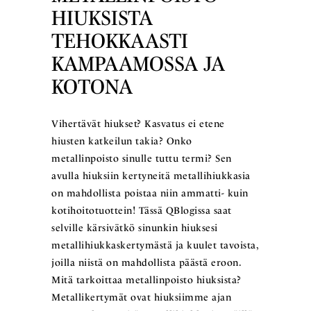
HIUKSISTA
TEHOKKAASTI
KAMPAAMOSSA JA
KOTONA
Vihertävät hiukset? Kasvatus ei etene
hiusten katkeilun takia? Onko
metallinpoisto sinulle tuttu termi? Sen
avulla hiuksiin kertyneitä metallihiukkasia
on mahdollista poistaa niin ammatti- kuin
kotihoitotuottein! Tässä QBlogissa saat
selville kärsivätkö sinunkin hiuksesi
metallihiukkaskertymästä ja kuulet tavoista,
joilla niistä on mahdollista päästä eroon.
Mitä tarkoittaa metallinpoisto hiuksista?
Metallikertymät ovat hiuksiimme ajan