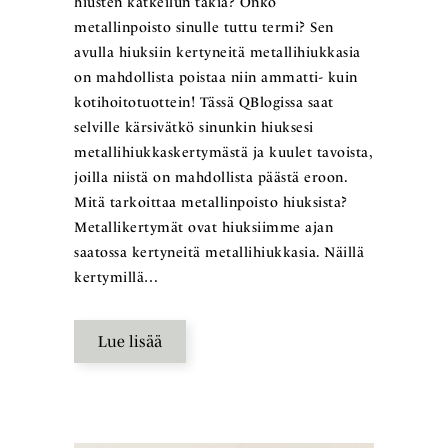
hiusten katkeilun takia? Onko
metallinpoisto sinulle tuttu termi? Sen
avulla hiuksiin kertyneitä metallihiukkasia
on mahdollista poistaa niin ammatti- kuin
kotihoitotuottein! Tässä QBlogissa saat
selville kärsivätkö sinunkin hiuksesi
metallihiukkaskertymästä ja kuulet tavoista,
joilla niistä on mahdollista päästä eroon.
Mitä tarkoittaa metallinpoisto hiuksista?
Metallikertymät ovat hiuksiimme ajan
saatossa kertyneitä metallihiukkasia. Näillä
kertymillä…
Lue lisää