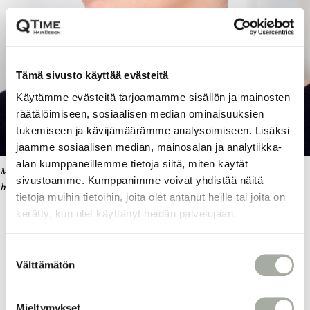
Tämä sivusto käyttää evästeitä
Käytämme evästeitä tarjoamamme sisällön ja mainosten
räätälöimiseen, sosiaalisen median ominaisuuksien
tukemiseen ja kävijämäärämme analysoimiseen. Lisäksi
jaamme sosiaalisen median, mainosalan ja analytiikka-
alan kumppaneillemme tietoja siitä, miten käytät
Maaritin hiukset ja molempien naisten meikit teki Ronja.
Josefinin
sivustoamme. Kumppanimme voivat yhdistää näitä
hiukset laittoi Kira.
tietoja muihin tietoihin, joita olet antanut heille tai joita on
kerätty, kun olet käyttänyt heidän palvelujaan.
S
KIINNOSTUITKO? LUE LISÄÄ!
Välttämätön
u
o
s
Mieltymykset