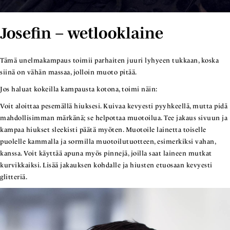
Josefin – wetlooklaine
Tämä unelmakampaus toimii parhaiten juuri lyhyeen tukkaan, koska
siinä on vähän massaa, jolloin muoto pitää.
Jos haluat kokeilla kampausta kotona, toimi näin:
Voit aloittaa pesemällä hiuksesi. Kuivaa kevyesti pyyhkeellä, mutta pidä
mahdollisimman märkänä; se helpottaa muotoilua. Tee jakaus sivuun ja
kampaa hiukset sleekisti päätä myöten. Muotoile lainetta toiselle
puolelle kammalla ja sormilla muotoilutuotteen, esimerkiksi vahan,
kanssa. Voit käyttää apuna myös pinnejä, joilla saat laineen mutkat
kurvikkaiksi. Lisää jakauksen kohdalle ja hiusten etuosaan kevyesti
glitteriä.