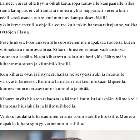
Laineet voivat olla hyvin oikukkaita, jopa taitavalle kampaajalle. Siksi
tämä kampaus ei välttämättä onnistu yhtä näppärästi kotona kuin
edellisessä osassa esittelemämme uv-kampaukset. Näillä
yksinkertaistetuilla ohjeilla voitte kuitenkin haastaa taitojanne, vaikka
tyttöjen illassa.
Pese hiukset. Föönauksen alle suosittelemme napakkaa tuotetta kuten
voimakasta muotovaahtoa. Kiharra hiusten etuosat vaakaosioissa
suoraan alaspäin. Nosta kiharrettu osio aina heti ylös jäähtymään
kiharanmuotoon ja kiinnitä klipsillä.
Kun kiharat ovat jäähtyneet, harjaa ne kevyesti auki ja muotoile
varovasti laineeksi. Kiinnitä laine sen mutkien mukaan klipseillä,
kunnes muoto on asettunut kunnolla ja pitää.
Kiharra myös hiusten takaosaa ja käännä kauniisti alaspäin. Viimeistele
kampaus hiuslakalla ja kiiltosuihkeella.
Vinkki: raudalla kihartaminen ei aina toimi kaikille hiuksille. Monesti
napakka kihara syntyy varmemmin rullilla.