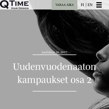
FI
EN
VARAA AIKA
joulukuu 26, 2017
Uudenvuodenaaton
kampaukset osa 2