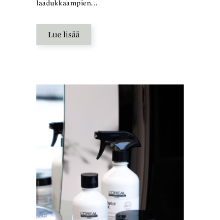
laadukkaampien…
Lue lisää