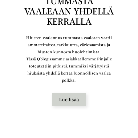
TUMMASTA
VAALEAAN YHDELLÄ
KERRALLA
Hiusten vaalennus tummasta vaaleaan vaatii
ammattitaitoa, tarkkuutta, väriosaamista ja
hiusten kunnosta huolehtimista.
Tässä Qblogissamme asiakkaallemme Pinjalle
toteutettiin pitkistä, tummiksi värjätyistä
hiuksista yhdellä kertaa luonnollisen vaalea
polkka.
Lue lisää