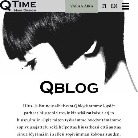
FI
EN
VARAA AIKA
Q
BLOG
Hius- ja kauneusaiheisesta Qblogistamme löydät
parhaat hiustenlaittovinkit sekä ratkaisut arjen
hiuspulmiin. Opit miten työssämme hyödyntämämme
sopivuusajattelu sekä helpottaa hiusarkeasi että auttaa
sinua löytämään itsellesi sopivimman kokonaisuuden,