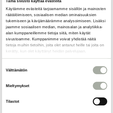
Tämä sivusto käyttää evästeitä
Käytämme evästeitä tarjoamamme sisällön ja mainosten
räätälöimiseen, sosiaalisen median ominaisuuksien
tukemiseen ja kävijämäärämme analysoimiseen. Lisäksi
jaamme sosiaalisen median, mainosalan ja analytiikka-
alan kumppaneillemme tietoja siitä, miten käytät
sivustoamme. Kumppanimme voivat yhdistää näitä
tietoja muihin tietoihin, joita olet antanut heille tai joita on
kerätty, kun olet käyttänyt heidän palvelujaan.
S
Välttämätön
u
o
s
Mieltymykset
t
u
m
Tilastot
u