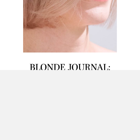
BLONDE JOURNAL:
RUSKEASTA
VAALEAAN
Qblogin Blonde Journalin kolmannessa osassa
Edi toteuttaa mallimme Railin haaveen
vaaleasta hiusväristä. Pohdimme vaalean sävyn
valintaa ja kerromme muutoksen
toteuttamisesta.