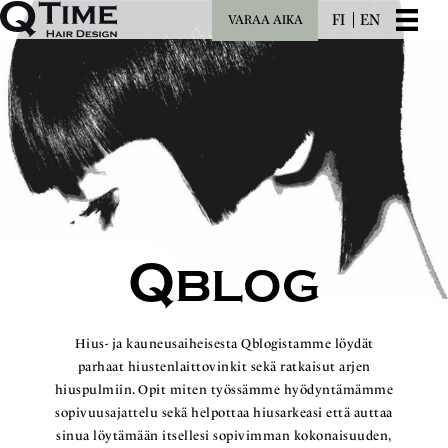
FI
EN
VARAA AIKA
Q
BLOG
Hius- ja kauneusaiheisesta Qblogistamme löydät
parhaat hiustenlaittovinkit sekä ratkaisut arjen
hiuspulmiin. Opit miten työssämme hyödyntämämme
sopivuusajattelu sekä helpottaa hiusarkeasi että auttaa
sinua löytämään itsellesi sopivimman kokonaisuuden,