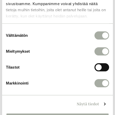
sivustoamme. Kumppanimme voivat yhdistää näitä
tietoja muihin tietoihin, joita olet antanut heille tai joita on
kerätty, kun olet käyttänyt heidän palvelujaan.
S
Välttämätön
u
o
s
Mieltymykset
t
u
m
Tilastot
u
k
Markkinointi
s
e
n
Näytä tiedot
v
a