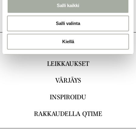
l
Salli kaikki
i
n
Salli valinta
t
a
Kiellä
KAIKKI
LEIKKAUKSET
VÄRJÄYS
INSPIROIDU
RAKKAUDELLA QTIME