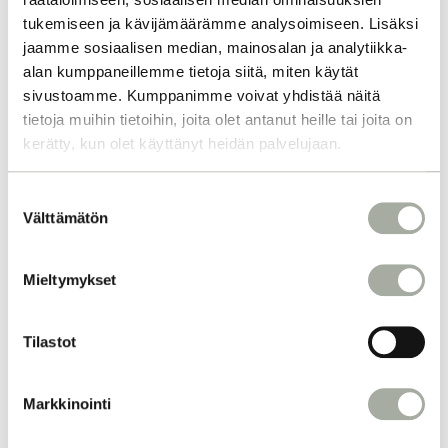
tukemiseen ja kävijämäärämme analysoimiseen. Lisäksi
jaamme sosiaalisen median, mainosalan ja analytiikka-
alan kumppaneillemme tietoja siitä, miten käytät
sivustoamme. Kumppanimme voivat yhdistää näitä
tietoja muihin tietoihin, joita olet antanut heille tai joita on
kerätty, kun olet käyttänyt heidän palvelujaan.
S
Välttämätön
u
o
s
Mieltymykset
t
u
m
Tilastot
u
k
Markkinointi
s
e