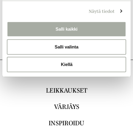
n
Näytä tiedot
v
a
l
Salli kaikki
i
n
Salli valinta
t
a
Kiellä
KAIKKI
LEIKKAUKSET
VÄRJÄYS
INSPIROIDU