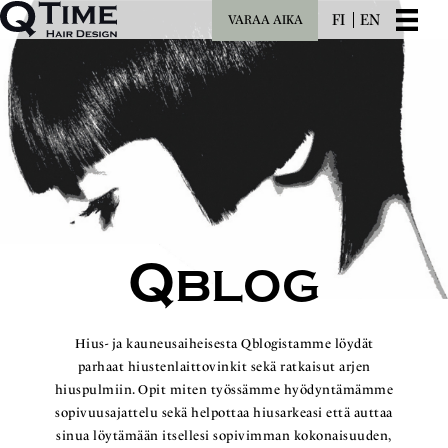
FI
EN
VARAA AIKA
Q
BLOG
Hius- ja kauneusaiheisesta Qblogistamme löydät
parhaat hiustenlaittovinkit sekä ratkaisut arjen
hiuspulmiin. Opit miten työssämme hyödyntämämme
sopivuusajattelu sekä helpottaa hiusarkeasi että auttaa
sinua löytämään itsellesi sopivimman kokonaisuuden,