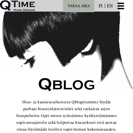
FI
EN
VARAA AIKA
Q
BLOG
Hius- ja kauneusaiheisesta Qblogistamme löydät
parhaat hiustenlaittovinkit sekä ratkaisut arjen
hiuspulmiin. Opit miten työssämme hyödyntämämme
sopivuusajattelu sekä helpottaa hiusarkeasi että auttaa
sinua löytämään itsellesi sopivimman kokonaisuuden,