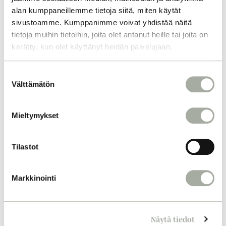
alan kumppaneillemme tietoja siitä, miten käytät
sivustoamme. Kumppanimme voivat yhdistää näitä
tietoja muihin tietoihin, joita olet antanut heille tai joita on
kerätty, kun olet käyttänyt heidän palvelujaan.
S
Välttämätön
u
o
s
Mieltymykset
t
u
m
Tilastot
u
k
Markkinointi
s
e
n
Näytä tiedot
v