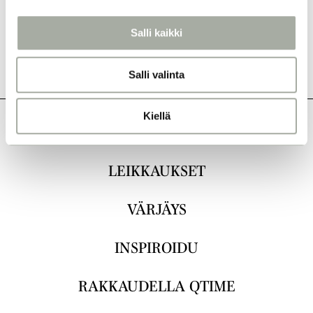
a
l
Salli kaikki
i
n
Salli valinta
t
a
Kiellä
KAIKKI
LEIKKAUKSET
VÄRJÄYS
INSPIROIDU
RAKKAUDELLA QTIME