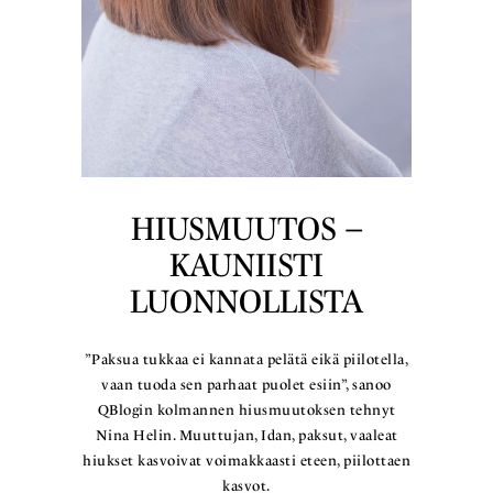
HIUSMUUTOS –
KAUNIISTI
LUONNOLLISTA
”Paksua tukkaa ei kannata pelätä eikä piilotella,
vaan tuoda sen parhaat puolet esiin”, sanoo
QBlogin kolmannen hiusmuutoksen tehnyt
Nina Helin. Muuttujan, Idan, paksut, vaaleat
hiukset kasvoivat voimakkaasti eteen, piilottaen
kasvot.