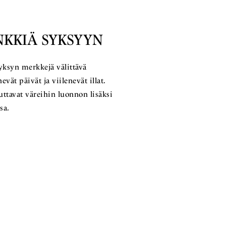
NKKIÄ SYKSYYN
yksyn merkkejä välittävä
vät päivät ja viilenevät illat.
uttavat väreihin luonnon lisäksi
ssa.