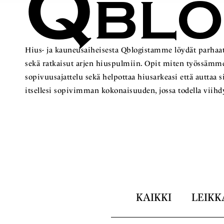
Q
BL
Hius- ja kauneusaiheisesta Qblogistamme löydät parhaat
sekä ratkaisut arjen hiuspulmiin. Opit miten työss
sopivuusajattelu sekä helpottaa hiusarkeasi että auttaa 
itsellesi sopivimman kokonaisuuden, jossa todella viihd
KAIKKI
LEIKK