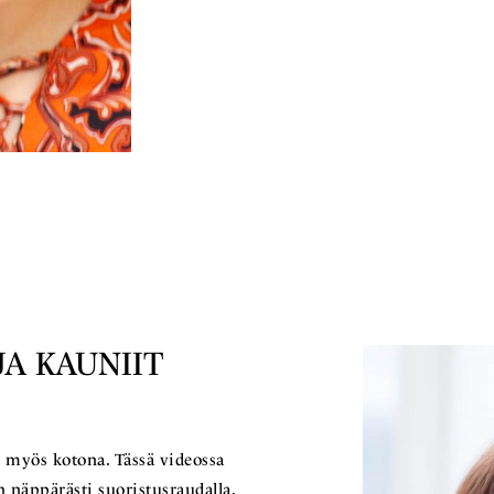
JA KAUNIIT
i myös kotona. Tässä videossa
näppärästi suoristusraudalla.