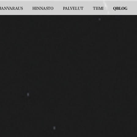
JANVARAUS
HINNASTO
PALVELUT
TIIMI
QBLOG