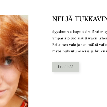
NELJÄ TUKKAVI
Syyskuun alkupuolelta lähtien s
ympäristö tuo aistittavaksi lyhene
Erilainen valo ja sen määrä vaik
myös pukeutumisessa ja hiuksi
Lue lisää