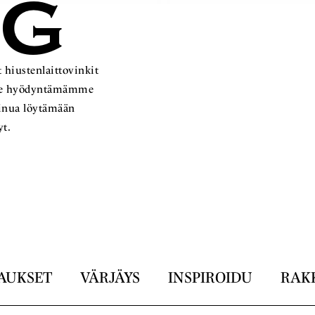
OG
 hiustenlaittovinkit
ämme hyödyntämämme
sinua löytämään
yt.
AUKSET
VÄRJÄYS
INSPIROIDU
RAK