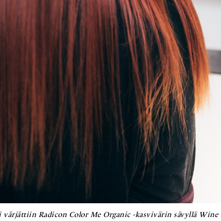
i värjättiin Radicon Color Me Organic -kasvivärin sävyllä Wine