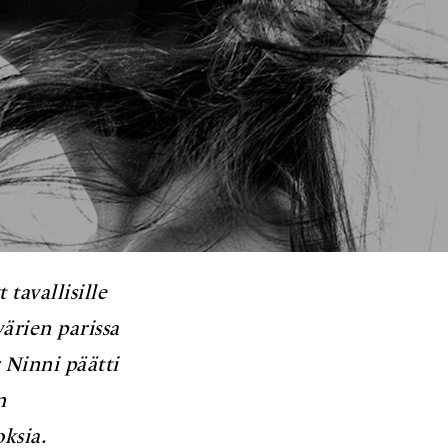
tavallisille
värien parissa
 Ninni päätti
n
ksia.