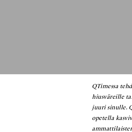
QTimessa tehdä
hiusväreille t
juuri sinulle.
opetella kasvi
ammattilaisten