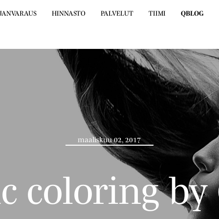
JANVARAUS
HINNASTO
PALVELUT
TIIMI
QBLOG
maaliskuu 02, 2017
c coloring b