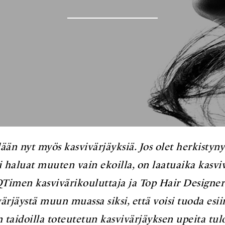
än nyt myös kasvivärjäyksiä. Jos olet herkistynyt 
ai haluat muuten vain ekoilla, on laatuaika kasvi
 QTimen kasvivärikouluttaja ja Top Hair Designer
värjäystä muun muassa siksi, että voisi tuoda esii
 taidoilla toteutetun kasvivärjäyksen upeita tulo