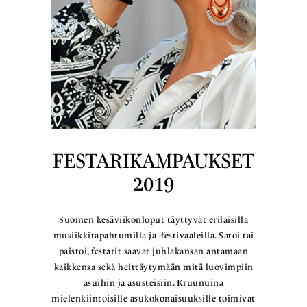
FESTARIKAMPAUKSET
2019
Suomen kesäviikonloput täyttyvät erilaisilla
musiikkitapahtumilla ja -festivaaleilla. Satoi tai
paistoi, festarit saavat juhlakansan antamaan
kaikkensa sekä heittäytymään mitä luovimpiin
asuihin ja asusteisiin. Kruunuina
mielenkiintoisille asukokonaisuuksille toimivat