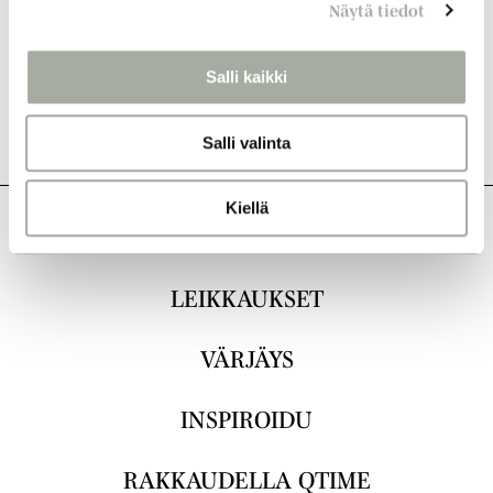
Näytä tiedot
v
a
l
Salli kaikki
i
n
Salli valinta
t
a
Kiellä
KAIKKI
LEIKKAUKSET
VÄRJÄYS
INSPIROIDU
RAKKAUDELLA QTIME