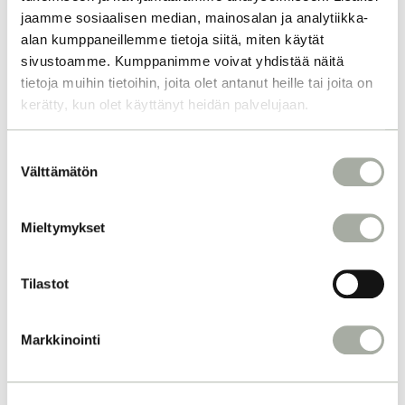
jaamme sosiaalisen median, mainosalan ja analytiikka-
alan kumppaneillemme tietoja siitä, miten käytät
sivustoamme. Kumppanimme voivat yhdistää näitä
tietoja muihin tietoihin, joita olet antanut heille tai joita on
kerätty, kun olet käyttänyt heidän palvelujaan.
S
Välttämätön
u
o
s
Mieltymykset
t
u
m
Tilastot
u
k
Markkinointi
s
e
n