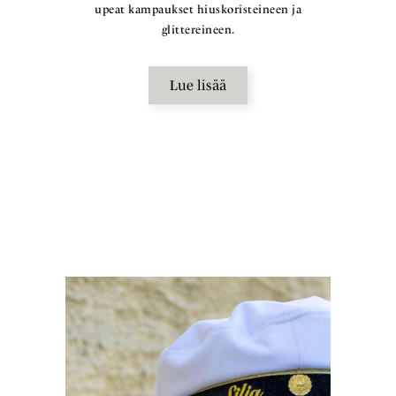
upeat kampaukset hiuskoristeineen ja
glittereineen.
Lue lisää