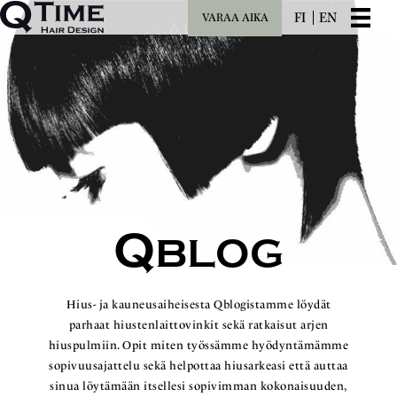
FI
EN
VARAA AIKA
Q
BLOG
Hius- ja kauneusaiheisesta Qblogistamme löydät
parhaat hiustenlaittovinkit sekä ratkaisut arjen
hiuspulmiin. Opit miten työssämme hyödyntämämme
sopivuusajattelu sekä helpottaa hiusarkeasi että auttaa
sinua löytämään itsellesi sopivimman kokonaisuuden,