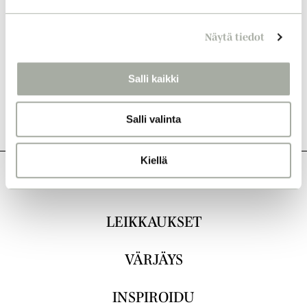
e
n
Näytä tiedot
v
a
l
Salli kaikki
i
n
Salli valinta
t
a
Kiellä
KAIKKI
LEIKKAUKSET
VÄRJÄYS
INSPIROIDU