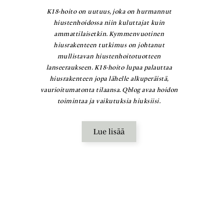
K18-hoito on uutuus, joka on hurmannut
hiustenhoidossa niin kuluttajat kuin
ammattilaisetkin. Kymmenvuotinen
hiusrakenteen tutkimus on johtanut
mullistavan hiustenhoitotuotteen
lanseeraukseen. K18-hoito lupaa palauttaa
hiusrakenteen jopa lähelle alkuperäistä,
vaurioitumatonta tilaansa. Qblog avaa hoidon
toimintaa ja vaikutuksia hiuksiisi.
Lue lisää