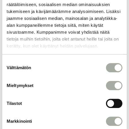
räätälöimiseen, sosiaalisen median ominaisuuksien
tukemiseen ja kävijämäärämme analysoimiseen. Lisäksi
jaamme sosiaalisen median, mainosalan ja analytiikka-
alan kumppaneillemme tietoja siitä, miten käytät
sivustoamme. Kumppanimme voivat yhdistää näitä
tietoja muihin tietoihin, joita olet antanut heille tai joita on
kerätty, kun olet käyttänyt heidän palvelujaan.
S
Välttämätön
u
o
s
Mieltymykset
t
u
m
Tilastot
u
k
Markkinointi
s