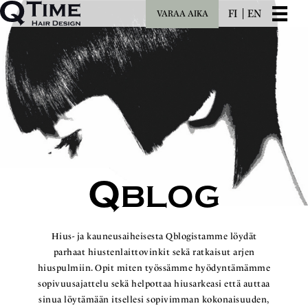
FI
EN
VARAA AIKA
Q
BLOG
Hius- ja kauneusaiheisesta Qblogistamme löydät
parhaat hiustenlaittovinkit sekä ratkaisut arjen
hiuspulmiin. Opit miten työssämme hyödyntämämme
sopivuusajattelu sekä helpottaa hiusarkeasi että auttaa
sinua löytämään itsellesi sopivimman kokonaisuuden,