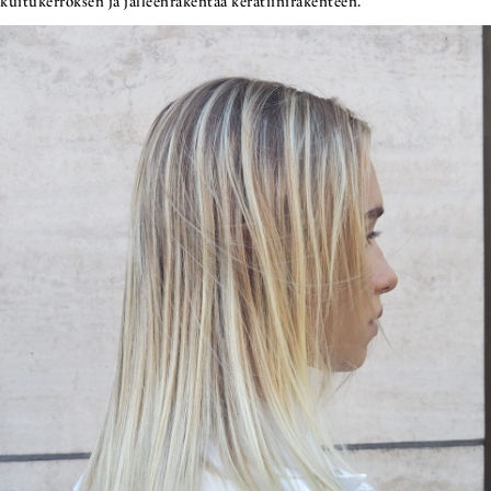
kuitukerroksen ja jälleenrakentaa keratiinirakenteen.