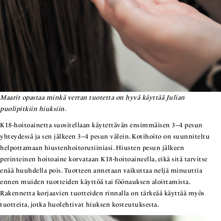
Maarit opastaa minkä verran tuotetta on hyvä käyttää Julian
puolipitkiin hiuksiin.
K18-hoitoainetta suositellaan käytettävän ensimmäisen 3–4 pesun
yhteydessä ja sen jälkeen 3–4 pesun välein. Kotihoito on suunniteltu
helpottamaan hiustenhoitorutiiniasi. Hiusten pesun jälkeen
perinteinen hoitoaine korvataan K18-hoitoaineella, eikä sitä tarvitse
enää huuhdella pois. Tuotteen annetaan vaikuttaa neljä minuuttia
ennen muiden tuotteiden käyttöä tai föönauksen aloittamista.
Rakennetta korjaavien tuotteiden rinnalla on tärkeää käyttää myös
tuotteita, jotka huolehtivat hiuksen kosteutuksesta.