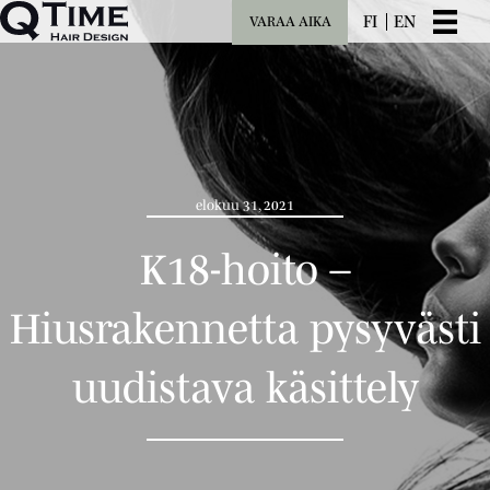
FI
EN
VARAA AIKA
elokuu 31, 2021
K18-hoito –
Hiusrakennetta pysyvästi
uudistava käsittely