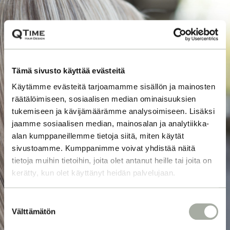
Tämä sivusto käyttää evästeitä
Käytämme evästeitä tarjoamamme sisällön ja mainosten
räätälöimiseen, sosiaalisen median ominaisuuksien
tukemiseen ja kävijämäärämme analysoimiseen. Lisäksi
jaamme sosiaalisen median, mainosalan ja analytiikka-
alan kumppaneillemme tietoja siitä, miten käytät
sivustoamme. Kumppanimme voivat yhdistää näitä
tietoja muihin tietoihin, joita olet antanut heille tai joita on
kerätty, kun olet käyttänyt heidän palvelujaan.
S
Välttämätön
u
o