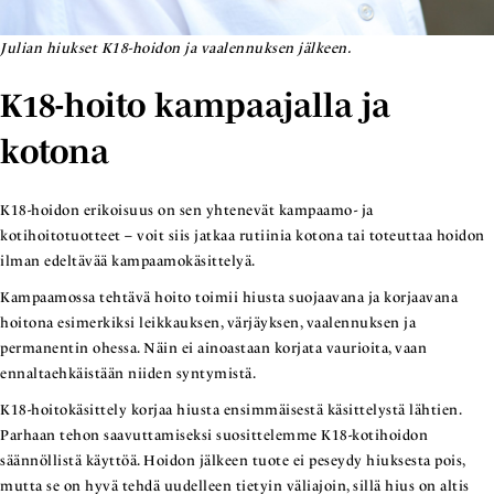
Julian hiukset K18-hoidon ja vaalennuksen jälkeen.
K18-hoito kampaajalla ja
kotona
K18-hoidon erikoisuus on sen yhtenevät kampaamo- ja
kotihoitotuotteet – voit siis jatkaa rutiinia kotona tai toteuttaa hoidon
ilman edeltävää kampaamokäsittelyä.
Kampaamossa tehtävä hoito toimii hiusta suojaavana ja korjaavana
hoitona esimerkiksi leikkauksen, värjäyksen, vaalennuksen ja
permanentin ohessa. Näin ei ainoastaan korjata vaurioita, vaan
ennaltaehkäistään niiden syntymistä.
K18-hoitokäsittely korjaa hiusta ensimmäisestä käsittelystä lähtien.
Parhaan tehon saavuttamiseksi suosittelemme K18-kotihoidon
säännöllistä käyttöä. Hoidon jälkeen tuote ei peseydy hiuksesta pois,
mutta se on hyvä tehdä uudelleen tietyin väliajoin, sillä hius on altis