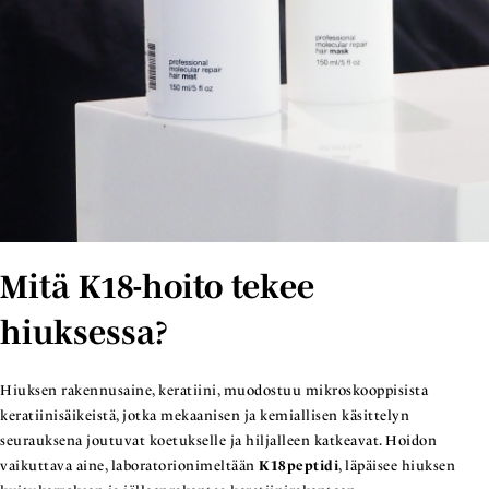
Mitä K18-hoito tekee
hiuksessa?
Hiuksen rakennusaine, keratiini, muodostuu mikroskooppisista
keratiinisäikeistä, jotka mekaanisen ja kemiallisen käsittelyn
seurauksena joutuvat koetukselle ja hiljalleen katkeavat. Hoidon
vaikuttava aine, laboratorionimeltään
K18peptidi
, läpäisee hiuksen