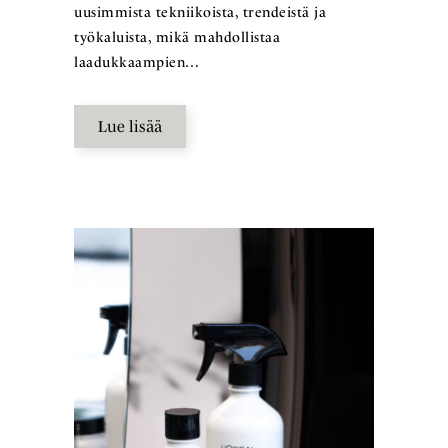
uusimmista tekniikoista, trendeistä ja
työkaluista, mikä mahdollistaa
laadukkaampien…
Lue lisää