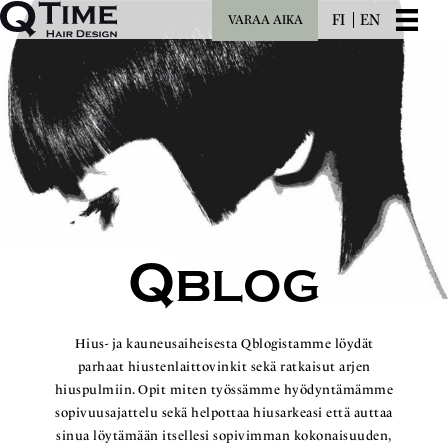
FI
EN
VARAA AIKA
Q
BLOG
Hius- ja kauneusaiheisesta Qblogistamme löydät
parhaat hiustenlaittovinkit sekä ratkaisut arjen
hiuspulmiin. Opit miten työssämme hyödyntämämme
sopivuusajattelu sekä helpottaa hiusarkeasi että auttaa
sinua löytämään itsellesi sopivimman kokonaisuuden,