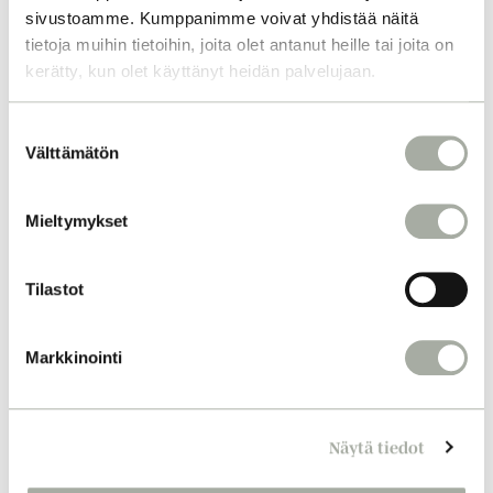
sivustoamme. Kumppanimme voivat yhdistää näitä
tietoja muihin tietoihin, joita olet antanut heille tai joita on
kerätty, kun olet käyttänyt heidän palvelujaan.
S
Välttämätön
u
o
s
Mieltymykset
t
u
m
Tilastot
u
k
Markkinointi
s
e
n
Näytä tiedot
v
a