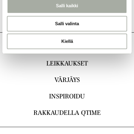
l
Salli kaikki
i
n
Salli valinta
t
a
Kiellä
KAIKKI
LEIKKAUKSET
VÄRJÄYS
INSPIROIDU
RAKKAUDELLA QTIME