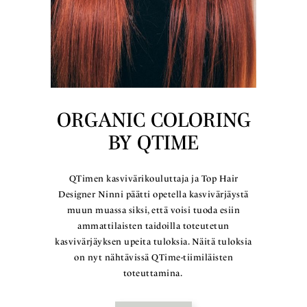
ORGANIC COLORING
BY QTIME
QTimen kasvivärikouluttaja ja Top Hair
Designer Ninni päätti opetella kasvivärjäystä
muun muassa siksi, että voisi tuoda esiin
ammattilaisten taidoilla toteutetun
kasvivärjäyksen upeita tuloksia. Näitä tuloksia
on nyt nähtävissä QTime-tiimiläisten
toteuttamina.