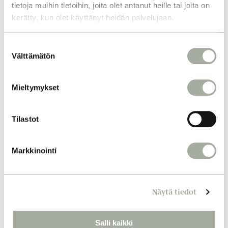
tietoja muihin tietoihin, joita olet antanut heille tai joita on
kerätty, kun olet käyttänyt heidän palvelujaan.
S
Välttämätön
u
o
s
Mieltymykset
t
u
m
Tilastot
u
k
Markkinointi
s
e
n
Näytä tiedot
v
a
l
Salli kaikki