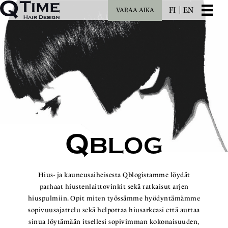
FI
EN
VARAA AIKA
Q
BLOG
Hius- ja kauneusaiheisesta Qblogistamme löydät
parhaat hiustenlaittovinkit sekä ratkaisut arjen
hiuspulmiin. Opit miten työssämme hyödyntämämme
sopivuusajattelu sekä helpottaa hiusarkeasi että auttaa
sinua löytämään itsellesi sopivimman kokonaisuuden,