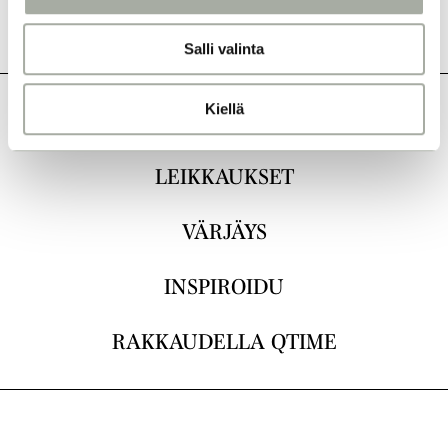
i
n
Salli valinta
t
a
Kiellä
KAIKKI
LEIKKAUKSET
VÄRJÄYS
INSPIROIDU
RAKKAUDELLA QTIME