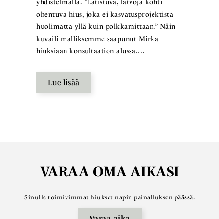
yhdistelmällä. ”Latistuva, latvoja kohti
ohentuva hius, joka ei kasvatusprojektista
huolimatta yllä kuin polkkamittaan.” Näin
kuvaili malliksemme saapunut Mirka
hiuksiaan konsultaation alussa….
Lue lisää
VARAA OMA AIKASI
Sinulle toimivimmat hiukset napin painalluksen päässä.
Varaa aika