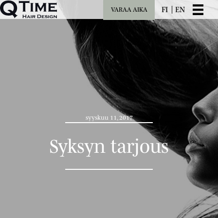
FI
EN
VARAA AIKA
syyskuu 11, 2017
Syksyn tarjous