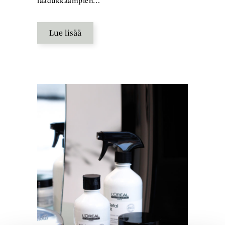
laadukkaampien…
Lue lisää