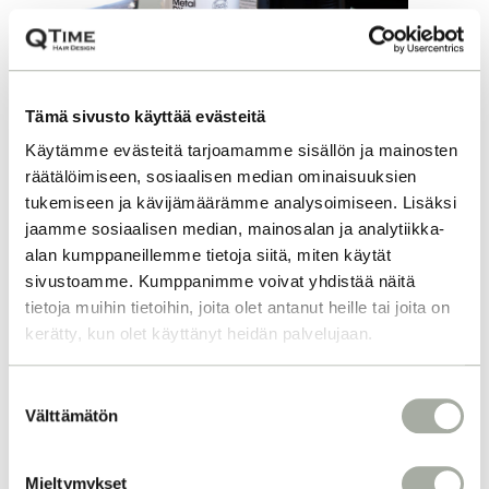
Tämä sivusto käyttää evästeitä
Käytämme evästeitä tarjoamamme sisällön ja mainosten
räätälöimiseen, sosiaalisen median ominaisuuksien
tukemiseen ja kävijämäärämme analysoimiseen. Lisäksi
jaamme sosiaalisen median, mainosalan ja analytiikka-
METALLINPOISTO
alan kumppaneillemme tietoja siitä, miten käytät
sivustoamme. Kumppanimme voivat yhdistää näitä
HIUKSISTA
tietoja muihin tietoihin, joita olet antanut heille tai joita on
TEHOKKAASTI
kerätty, kun olet käyttänyt heidän palvelujaan.
KAMPAAMOSSA JA
KOTONA
S
Välttämätön
u
o
Vihertävät hiukset? Kasvatus ei etene
s
Mieltymykset
hiusten katkeilun takia? Onko