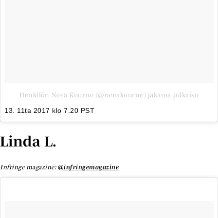
Henkilön Neea Kuurne (@neeakuurne) jakama julkaisu
13. 11ta 2017 klo 7.20 PST
Linda L.
Infringe magazine:
@infringemagazine