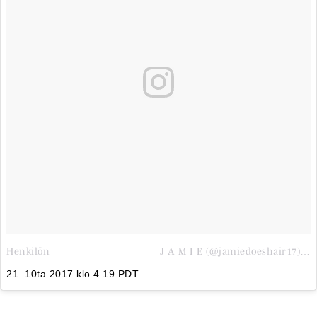
Henkilön ⠀⠀⠀⠀⠀⠀⠀⠀⠀⠀⠀⠀⠀⠀ J A M I E (@jamiedoeshair17) jakama julkaisu
21. 10ta 2017 klo 4.19 PDT