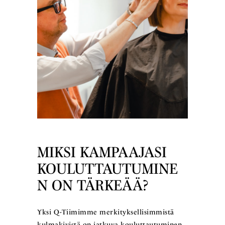
MIKSI KAMPAAJASI
KOULUTTAUTUMINE
N ON TÄRKEÄÄ?
Yksi Q-Tiimimme merkityksellisimmistä
kulmakivistä on jatkuva kouluttautuminen,