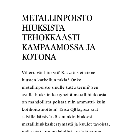
METALLINPOISTO
HIUKSISTA
TEHOKKAASTI
KAMPAAMOSSA JA
KOTONA
Vihertävät hiukset? Kasvatus ei etene
hiusten katkeilun takia? Onko
metallinpoisto sinulle tuttu termi? Sen
avulla hiuksiin kertyneitä metallihiukkasia
on mahdollista poistaa niin ammatti- kuin
kotihoitotuottein! Tässä QBlogissa saat
selville kärsivätkö sinunkin hiuksesi
metallihiukkaskertymästä ja kuulet tavoista,
joilla niistä on mahdollista päästä eroon.