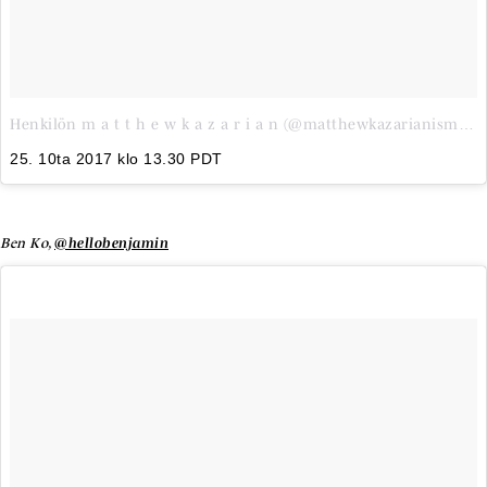
Henkilön m a t t h e w k a z a r i a n (@matthewkazarianism) jakama julkaisu
25. 10ta 2017 klo 13.30 PDT
Ben Ko,
@hellobenjamin