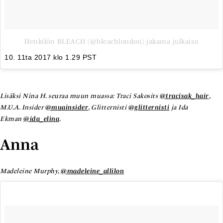
Henkilön BLEACH (@bleachlondon) jakama julkaisu
10. 11ta 2017 klo 1.29 PST
Lisäksi Nina H. seuraa muun muassa: Traci Sakosits
@tracisak_hair
,
M.U.A. Insider
@muainsider
, Glitternisti
@glitternisti
ja Ida
Ekman
@ida_elina
.
Anna
Madeleine Murphy,
@madeleine_allilon