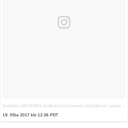
Henkilön MJ DEZIEL:RedkenArtistToronto (@mjdeziel) jakama julkaisu
19. 05ta 2017 klo 12.06 PDT