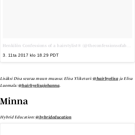
Henkilön Confessions of a hairstylist® (@theconfessionsofahairstylist) jakama julkaisu
3. 11ta 2017 klo 18.29 PDT
Lisäksi Disa seuraa muun muassa: Elisa Yliketuri:
@hairbyelisa
ja Elisa
Luomala:
@hairbyelisajohanna
.
Minna
Hybrid Education:
@hybrideducation