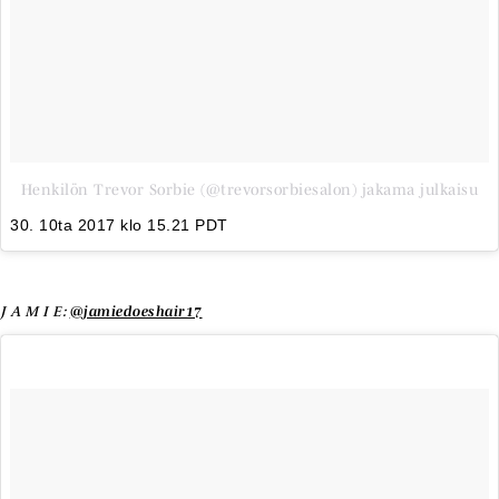
Henkilön Trevor Sorbie (@trevorsorbiesalon) jakama julkaisu
30. 10ta 2017 klo 15.21 PDT
J A M I E:
@jamiedoeshair17