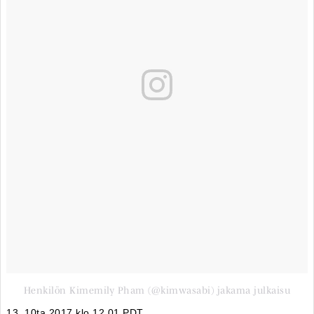
Henkilön Kimemily Pham (@kimwasabi) jakama julkaisu
13. 10ta 2017 klo 12.01 PDT