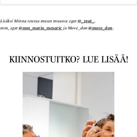
Lisäksi Minna seuraa muun muassa: zgat
@_zgat_
,
mm_zgat
@mm_mario_mesaric
ja Move_don
@move_don
.
KIINNOSTUITKO? LUE LISÄÄ!