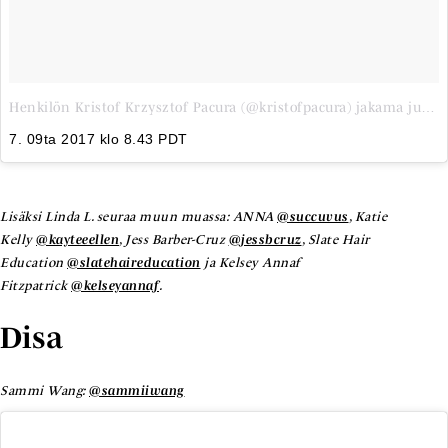
Henkilön Kristof Krzysztof Pacura (@kristofpacura) jakama julkaisu
7. 09ta 2017 klo 8.43 PDT
Lisäksi Linda L. seuraa muun muassa: ANNA
@succuvus
, Katie
Kelly
@kayteeellen
, Jess Barber-Cruz
@jessbcruz
, Slate Hair
Education
@slatehaireducation
ja Kelsey Annaf
Fitzpatrick
@kelseyannaf
.
Disa
Sammi Wang:
@sammiiwang