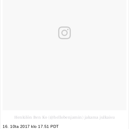
Henkilön Ben Ko (@hellobenjamin) jakama julkaisu
16. 10ta 2017 klo 17.51 PDT