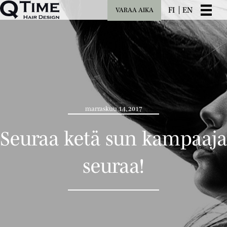
FI
EN
VARAA AIKA
marraskuu 14, 2017
Seuraa ketä sun kampaaja
seuraa!