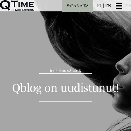
FI
EN
VARAA AIKA
toukokuu 08, 2018
Qblog on uudistunut!