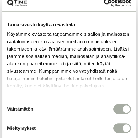
Tämä sivusto käyttää evästeitä
Käytämme evästeitä tarjoamamme sisällön ja mainosten
räätälöimiseen, sosiaalisen median ominaisuuksien
tukemiseen ja kävijämäärämme analysoimiseen. Lisäksi
METALLINPOISTO
jaamme sosiaalisen median, mainosalan ja analytiikka-
HIUKSISTA
alan kumppaneillemme tietoja siitä, miten käytät
sivustoamme. Kumppanimme voivat yhdistää näitä
TEHOKKAASTI
tietoja muihin tietoihin, joita olet antanut heille tai joita on
KAMPAAMOSSA JA
kerätty, kun olet käyttänyt heidän palvelujaan.
KOTONA
S
Välttämätön
u
Vihertävät hiukset? Kasvatus ei etene
o
hiusten katkeilun takia? Onko
s
Mieltymykset
metallinpoisto sinulle tuttu termi? Sen
t
avulla hiuksiin kertyneitä metallihiukkasia