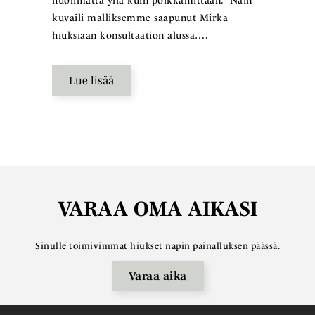
huolimatta yllä kuin polkkamittaan.” Näin
kuvaili malliksemme saapunut Mirka
hiuksiaan konsultaation alussa….
Lue lisää
VARAA OMA AIKASI
Sinulle toimivimmat hiukset napin painalluksen päässä.
Varaa aika