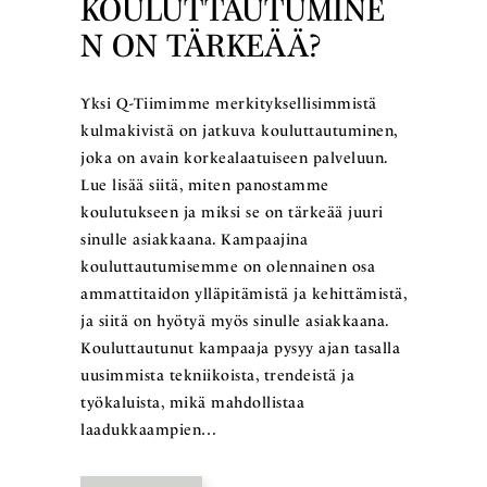
KOULUTTAUTUMINE
N ON TÄRKEÄÄ?
Yksi Q-Tiimimme merkityksellisimmistä
kulmakivistä on jatkuva kouluttautuminen,
joka on avain korkealaatuiseen palveluun.
Lue lisää siitä, miten panostamme
koulutukseen ja miksi se on tärkeää juuri
sinulle asiakkaana. Kampaajina
kouluttautumisemme on olennainen osa
ammattitaidon ylläpitämistä ja kehittämistä,
ja siitä on hyötyä myös sinulle asiakkaana.
Kouluttautunut kampaaja pysyy ajan tasalla
uusimmista tekniikoista, trendeistä ja
työkaluista, mikä mahdollistaa
laadukkaampien…