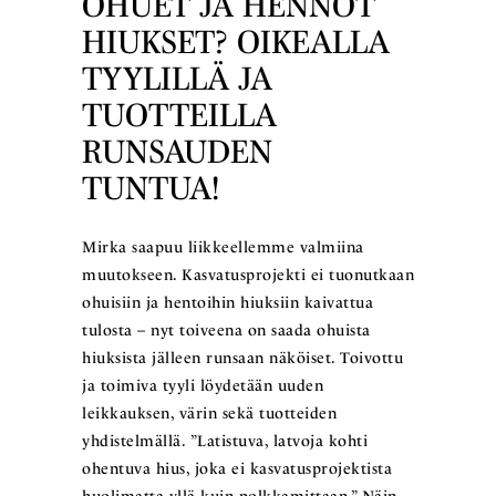
OHUET JA HENNOT
HIUKSET? OIKEALLA
TYYLILLÄ JA
TUOTTEILLA
RUNSAUDEN
TUNTUA!
Mirka saapuu liikkeellemme valmiina
muutokseen. Kasvatusprojekti ei tuonutkaan
ohuisiin ja hentoihin hiuksiin kaivattua
tulosta – nyt toiveena on saada ohuista
hiuksista jälleen runsaan näköiset. Toivottu
ja toimiva tyyli löydetään uuden
leikkauksen, värin sekä tuotteiden
yhdistelmällä. ”Latistuva, latvoja kohti
ohentuva hius, joka ei kasvatusprojektista