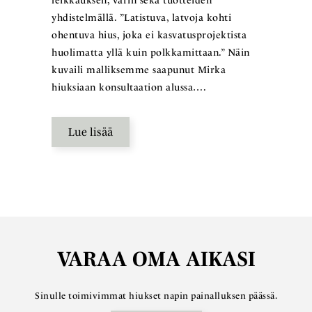
leikkauksen, värin sekä tuotteiden
yhdistelmällä. ”Latistuva, latvoja kohti
ohentuva hius, joka ei kasvatusprojektista
huolimatta yllä kuin polkkamittaan.” Näin
kuvaili malliksemme saapunut Mirka
hiuksiaan konsultaation alussa….
Lue lisää
VARAA OMA AIKASI
Sinulle toimivimmat hiukset napin painalluksen päässä.