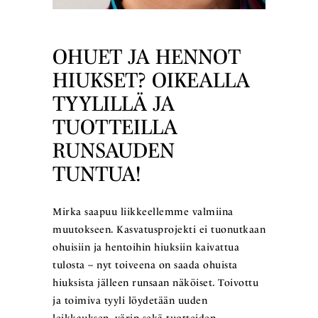
OHUET JA HENNOT
HIUKSET? OIKEALLA
TYYLILLÄ JA
TUOTTEILLA
RUNSAUDEN
TUNTUA!
Mirka saapuu liikkeellemme valmiina
muutokseen. Kasvatusprojekti ei tuonutkaan
ohuisiin ja hentoihin hiuksiin kaivattua
tulosta – nyt toiveena on saada ohuista
hiuksista jälleen runsaan näköiset. Toivottu
ja toimiva tyyli löydetään uuden