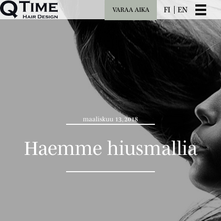
FI
EN
VARAA AIKA
maaliskuu 13, 2018
Haemme hiusmallia