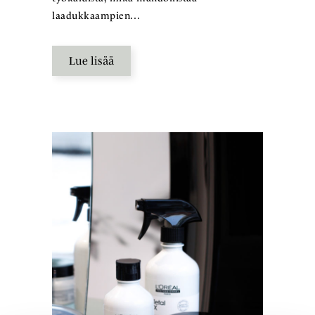
laadukkaampien…
Lue lisää