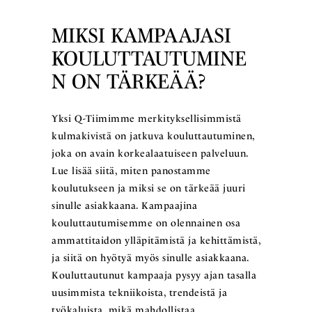
MIKSI KAMPAAJASI
KOULUTTAUTUMINE
N ON TÄRKEÄÄ?
Yksi Q-Tiimimme merkityksellisimmistä
kulmakivistä on jatkuva kouluttautuminen,
joka on avain korkealaatuiseen palveluun.
Lue lisää siitä, miten panostamme
koulutukseen ja miksi se on tärkeää juuri
sinulle asiakkaana. Kampaajina
kouluttautumisemme on olennainen osa
ammattitaidon ylläpitämistä ja kehittämistä,
ja siitä on hyötyä myös sinulle asiakkaana.
Kouluttautunut kampaaja pysyy ajan tasalla
uusimmista tekniikoista, trendeistä ja
työkaluista, mikä mahdollistaa