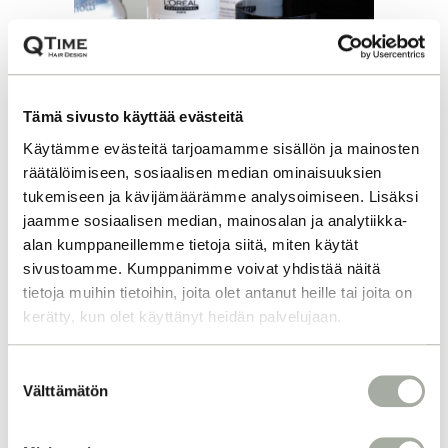
Tämä sivusto käyttää evästeitä
Käytämme evästeitä tarjoamamme sisällön ja mainosten
räätälöimiseen, sosiaalisen median ominaisuuksien
tukemiseen ja kävijämäärämme analysoimiseen. Lisäksi
jaamme sosiaalisen median, mainosalan ja analytiikka-
alan kumppaneillemme tietoja siitä, miten käytät
METALLINPOISTO
sivustoamme. Kumppanimme voivat yhdistää näitä
HIUKSISTA
tietoja muihin tietoihin, joita olet antanut heille tai joita on
TEHOKKAASTI
kerätty, kun olet käyttänyt heidän palvelujaan.
KAMPAAMOSSA JA
S
KOTONA
Välttämätön
u
o
Vihertävät hiukset? Kasvatus ei etene
s