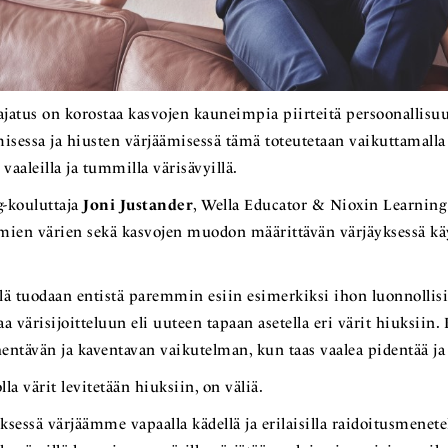
jatus on korostaa kasvojen kauneimpia piirteitä persoonallisu
sessa ja hiusten värjäämisessä tämä toteutetaan vaikuttamalla 
aaleilla ja tummilla värisävyillä.
-kouluttaja
Joni Justander
, Wella Educator & Nioxin Learning
ilmien värien sekä kasvojen muodon määrittävän värjäyksessä käy
llä tuodaan entistä paremmin esiin esimerkiksi ihon luonnollisi
a värisijoitteluun eli uuteen tapaan asetella eri värit hiuksiin.
entävän ja kaventavan vaikutelman, kun taas vaalea pidentää ja 
lla värit levitetään hiuksiin, on väliä.
sessä värjäämme vapaalla kädellä ja erilaisilla raidoitusmenetel