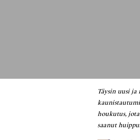
Täysin uusi ja 
kaunistautumis
houkutus, jota
saanut huippu