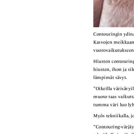
Contouringin ydina
Kasvojen meikkaami
vuorovaikutukseen v
Hiusten contouring
hiusten, ihon ja s
lämpimät sävyt.
”Oikeilla värisävyi
muoto taas vaikutta
tumma väri luo lyh
Myös tekniikalla, jo
”Contouring-värjäyk