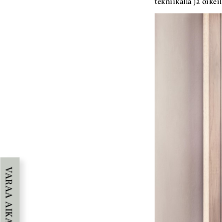
tekniikalla ja oikei
VARAA AIKA