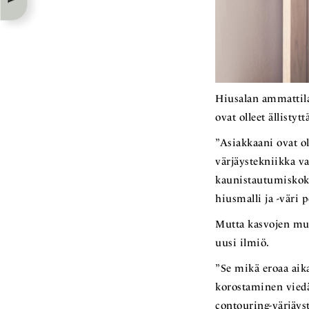
Hiusalan ammattila
ovat olleet ällistytt
”Asiakkaani ovat ol
värjäystekniikka va
kaunistautumiskokon
hiusmalli ja -väri 
Mutta kasvojen muo
uusi ilmiö.
”Se mikä eroaa aik
korostaminen viedä
contouring-värjäyst