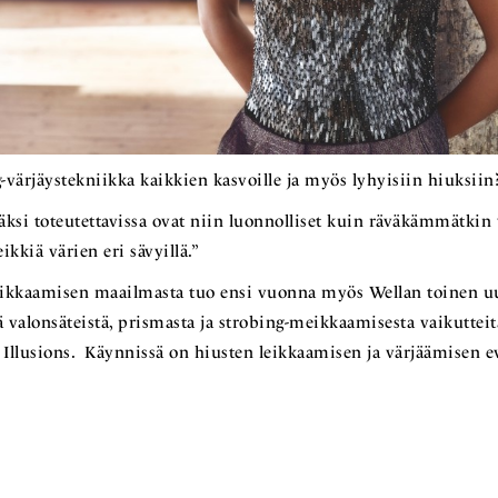
-värjäystekniikka kaikkien kasvoille ja myös lyhyisiin hiuksiin
äksi toteutettavissa ovat niin luonnolliset kuin räväkämmätkin 
eikkiä värien eri sävyillä.”
ikkaamisen maailmasta tuo ensi vuonna myös Wellan toinen uu
 valonsäteistä, prismasta ja strobing-meikkaamisesta vaikutteit
l Illusions. Käynnissä on hiusten leikkaamisen ja värjäämisen e