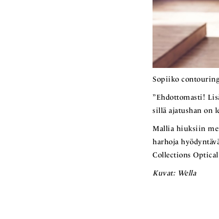
Sopiiko contouring
”Ehdottomasti! Lis
sillä ajatushan on l
Mallia hiuksiin me
harhoja hyödyntävä
Collections Optica
Kuvat: Wella