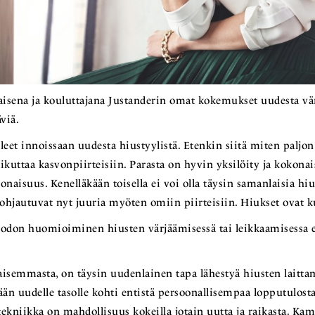
isena ja kouluttajana Justanderin omat kokemukset uudesta vär
äviä.
leet innoissaan uudesta hiustyylistä. Etenkin siitä miten paljo
ikuttaa kasvonpiirteisiin. Parasta on hyvin yksilöity ja kokona
aisuus. Kenelläkään toisella ei voi olla täysin samanlaisia hiu
pohjautuvat nyt juuria myöten omiin piirteisiin. Hiukset ovat k
don huomioiminen hiusten värjäämisessä tai leikkaamisessa e
aisemmasta, on täysin uudenlainen tapa lähestyä hiusten laittam
än uudelle tasolle kohti entistä persoonallisempaa lopputulosta
ekniikka on mahdollisuus kokeilla jotain uutta ja raikasta. Kam