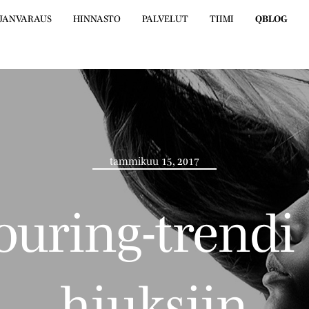
JANVARAUS
HINNASTO
PALVELUT
TIIMI
QBLOG
tammikuu 15, 2017
uring-trendi 
hiuksiin