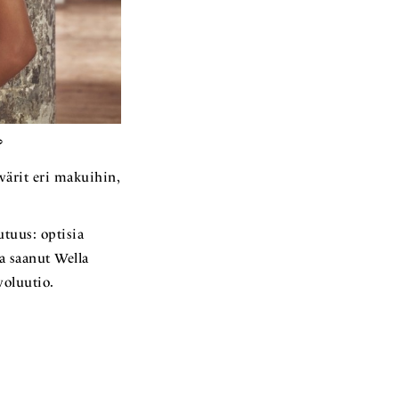
?
värit eri makuihin,
tuus: optisia
a saanut Wella
voluutio.