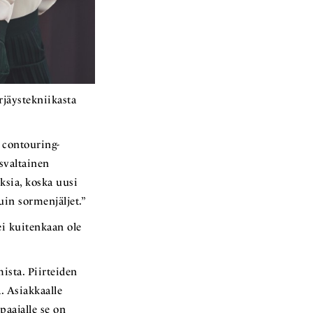
jäystekniikasta
n contouring-
isvaltainen
ksia, koska uusi
uin sormenjäljet.”
i kuitenkaan ole
ista. Piirteiden
. Asiakkaalle
paajalle se on