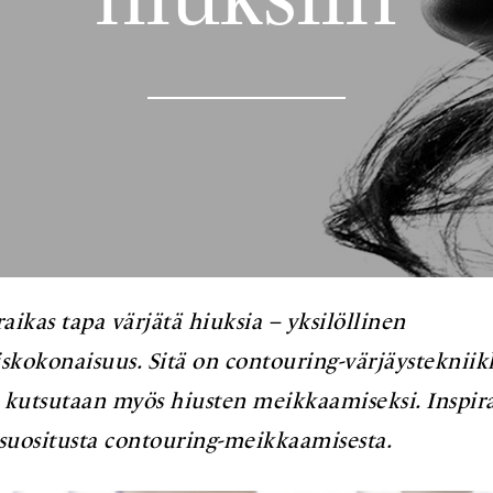
raikas tapa värjätä hiuksia – yksilöllinen
kokonaisuus. Sitä on contouring-värjäystekniikk
 kutsutaan myös hiusten meikkaamiseksi. Inspira
suositusta contouring-meikkaamisesta.