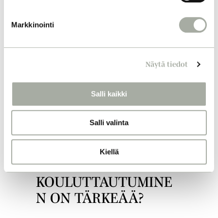
u
k
Markkinointi
s
e
n
Näytä tiedot
v
a
l
Salli kaikki
i
n
Salli valinta
t
a
Kiellä
MIKSI KAMPAAJASI
KOULUTTAUTUMINE
N ON TÄRKEÄÄ?