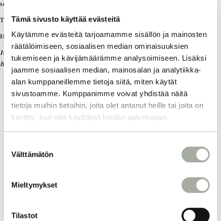
sopii hiuksillesi parhaiten”, Anna kertoo.
Tämä sivusto käyttää evästeitä
Työhön kulunut aika: noin 45 minuuttia – 1,5 tuntia.
Käytämme evästeitä tarjoamamme sisällön ja mainosten
Hinta-arvio Top Hair Designerin toteuttamana: noin 120 €.
räätälöimiseen, sosiaalisen median ominaisuuksien
Huomaathan lopulliseen hintaan vaikuttavat tekijät: kampaajasi taso,
tukemiseen ja kävijämäärämme analysoimiseen. Lisäksi
hiustesi pituus ja Olaplexin käyttö.
jaamme sosiaalisen median, mainosalan ja analytiikka-
alan kumppaneillemme tietoja siitä, miten käytät
sivustoamme. Kumppanimme voivat yhdistää näitä
tietoja muihin tietoihin, joita olet antanut heille tai joita on
KIINNOSTUITKO? LUE LISÄÄ!
kerätty, kun olet käyttänyt heidän palvelujaan.
S
Välttämätön
u
o
s
Mieltymykset
t
u
m
Tilastot