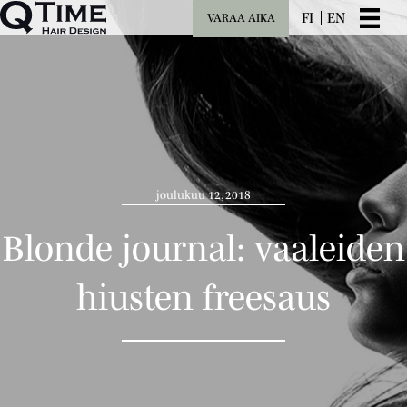
FI
EN
VARAA AIKA
joulukuu 12, 2018
Blonde journal: vaaleiden
hiusten freesaus