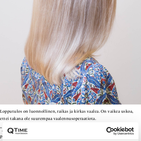
Lopputulos on luonnollinen, raikas ja kirkas vaalea. On vaikea uskoa,
ettei takana ole suurempaa vaalennusoperaatiota.
”Jo näillä pienillä huoltotöillä hiuksiin saa ison eron. Väri voi hyvin
pitkään. Vaihtoehtoja on monia, ja niistä ammattilainen tietää, mikä