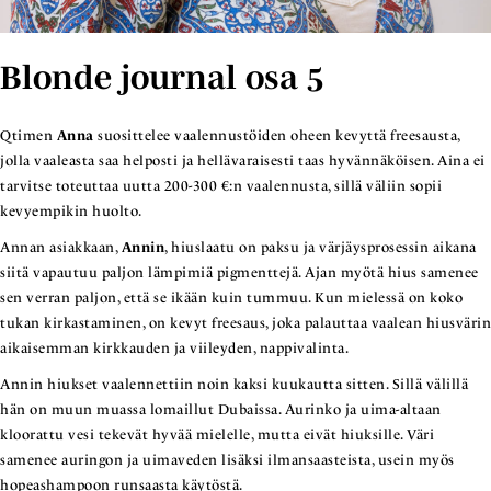
Blonde journal osa 5
Qtimen
Anna
suosittelee vaalennustöiden oheen kevyttä freesausta,
jolla vaaleasta saa helposti ja hellävaraisesti taas hyvännäköisen. Aina ei
tarvitse toteuttaa uutta 200-300 €:n vaalennusta, sillä väliin sopii
kevyempikin huolto.
Annan asiakkaan,
Annin
, hiuslaatu on paksu ja värjäysprosessin aikana
siitä vapautuu paljon lämpimiä pigmenttejä. Ajan myötä hius samenee
sen verran paljon, että se ikään kuin tummuu. Kun mielessä on koko
tukan kirkastaminen, on kevyt freesaus, joka palauttaa vaalean hiusvärin
aikaisemman kirkkauden ja viileyden, nappivalinta.
Annin hiukset vaalennettiin noin kaksi kuukautta sitten. Sillä välillä
hän on muun muassa lomaillut Dubaissa. Aurinko ja uima-altaan
kloorattu vesi tekevät hyvää mielelle, mutta eivät hiuksille. Väri
samenee auringon ja uimaveden lisäksi ilmansaasteista, usein myös
hopeashampoon runsaasta käytöstä.