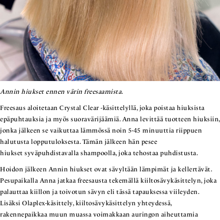
Annin hiukset ennen värin freesaamista.
Freesaus aloitetaan Crystal Clear -käsittelyllä, joka poistaa hiuksista
epäpuhtauksia ja myös suoravärijäämiä. Anna levittää tuotteen hiuksiin,
jonka jälkeen se vaikuttaa lämmössä noin 5-45 minuuttia riippuen
halutusta lopputuloksesta. Tämän jälkeen hän pesee
hiukset syväpuhdistavalla shampoolla, joka tehostaa puhdistusta.
Hoidon jälkeen Annin hiukset ovat sävyltään lämpimät ja kellertävät.
Pesupaikalla Anna jatkaa freesausta tekemällä kiiltosävykäsittelyn, joka
palauttaa kiillon ja toivotun sävyn eli tässä tapauksessa viileyden.
Lisäksi Olaplex-käsittely, kiiltosävykäsittelyn yhteydessä,
rakennepaikkaa muun muassa voimakkaan auringon aiheuttamia