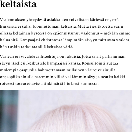
keltaista
Vaalennuksen yhteydessä asiakkaiden toivelistan kärjessä on, että
hiuksista ei tulisi luonnottoman keltaisia. Mutta tiesitkö, että värin
ollessa keltainen kyseessä on epäonnistunut vaalennus – mekään emme
halua sitä. Kampaajasi ehdottaessa lämpimään sävyyn taittuvaa vaaleaa,
hän tuskin tarkoitaa sillä keltaista väriä.
Vaalean eri vivahdevaihtoehtoja on lukuisia. Jotta saisit parhaimman
sävyn itsellesi, keskustele kampaajasi kanssa. Konsultointi auttaa
molempia osapuolia hahmottamaan millainen väritoive sinulla
on; sopiiko sinulle paremmin viileä vai lämmin sävy ja ovatko kaikki
toiveesi toteutettavissa tinkimättä hiuksesi kunnosta.