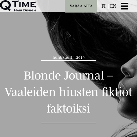
FI
EN
VARAA AIKA
huhtikuu 24, 2019
Blonde Journal –
Vaaleiden hiusten fiktiot
faktoiksi