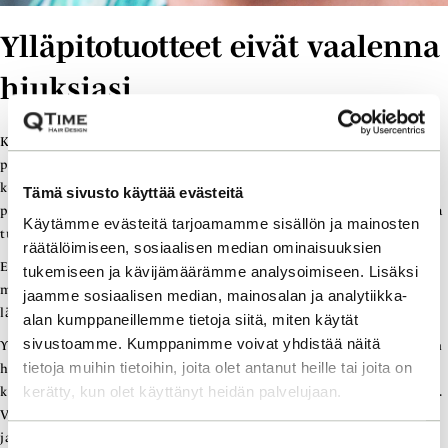
Ylläpitotuotteet eivät vaalenna
hiuksiasi
Kampaajakäyntisi jälkeen vaaleat hiuksesi ovat
parhaimmillaan kiiltävät ja kirkkaat. Oikeanlaisilla
kotihoitotuotteilla hiustesi värin yleisilme voidaankin saada pysymään
Tämä sivusto käyttää evästeitä
parhaana kotioloissakin. Taas vääränlaisilla tuotteilla hiuksistasi saattaa
Käytämme evästeitä tarjoamamme sisällön ja mainosten
tulla esimerkiksi sameat ja mattaset.
räätälöimiseen, sosiaalisen median ominaisuuksien
Et voi kuitenkaan vaalentaa hiuksiasi kotona ylläpitotuotteilla siitä
tukemiseen ja kävijämäärämme analysoimiseen. Lisäksi
mitä ne ovat. Kotihoitotuotteet taittavat hiustesi sävyä viileään tai
jaamme sosiaalisen median, mainosalan ja analytiikka-
lämpimään riippuen tuotteen sävystä.
alan kumppaneillemme tietoja siitä, miten käytät
sivustoamme. Kumppanimme voivat yhdistää näitä
Yllättävän usein luullaan, että hopeashampoo toimii kaikkiin vaaleisiin
tietoja muihin tietoihin, joita olet antanut heille tai joita on
hiuksiin ja vaalentaa hiusta entisestään. Hoitotuotteita on
kerätty, kun olet käyttänyt heidän palvelujaan.
kuitenkin runsaasti erilaisia kuten suihkeita, shampoita ja hoitoaineita.
Vaalennuksen tehnyt kampaajasi opastaa sinulle sopivimmat tuotteet
ja näin et joudu freesaamaan hiuksiasi useammin, mikä on tarpeellista.
S