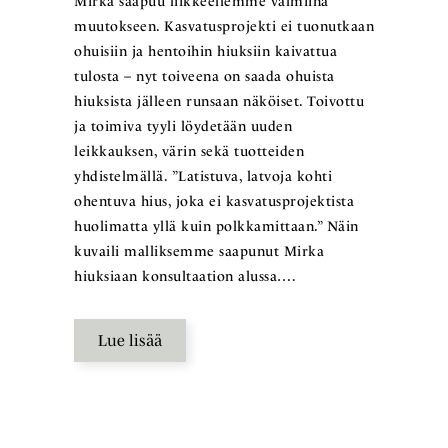
Mirka saapuu liikkeellemme valmiina
muutokseen. Kasvatusprojekti ei tuonutkaan
ohuisiin ja hentoihin hiuksiin kaivattua
tulosta – nyt toiveena on saada ohuista
hiuksista jälleen runsaan näköiset. Toivottu
ja toimiva tyyli löydetään uuden
leikkauksen, värin sekä tuotteiden
yhdistelmällä. ”Latistuva, latvoja kohti
ohentuva hius, joka ei kasvatusprojektista
huolimatta yllä kuin polkkamittaan.” Näin
kuvaili malliksemme saapunut Mirka
hiuksiaan konsultaation alussa….
Lue lisää