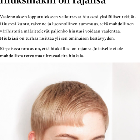
Hiuksillakin on rajansa
Vaalennuksen lopputulokseen vaikuttavat hiuksesi yksilölliset tekijät.
Hiustesi kunto, rakenne ja luonnollinen tummuus, sekä mahdollinen
värihistoria määrittelevät paljonko hiustasi voidaan vaalentaa.
Hiuksiasi on turhaa rasittaa yli sen ominaisen kestävyyden.
Kirpaiseva totuus on, että hiuksillasi on rajansa. Jokaiselle ei ole
mahdollista toteuttaa ultravaaleita hiuksia.