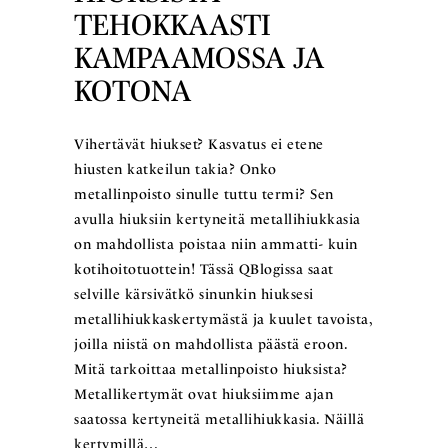
TEHOKKAASTI
KAMPAAMOSSA JA
KOTONA
Vihertävät hiukset? Kasvatus ei etene
hiusten katkeilun takia? Onko
metallinpoisto sinulle tuttu termi? Sen
avulla hiuksiin kertyneitä metallihiukkasia
on mahdollista poistaa niin ammatti- kuin
kotihoitotuottein! Tässä QBlogissa saat
selville kärsivätkö sinunkin hiuksesi
metallihiukkaskertymästä ja kuulet tavoista,
joilla niistä on mahdollista päästä eroon.
Mitä tarkoittaa metallinpoisto hiuksista?
Metallikertymät ovat hiuksiimme ajan
saatossa kertyneitä metallihiukkasia. Näillä
kertymillä…