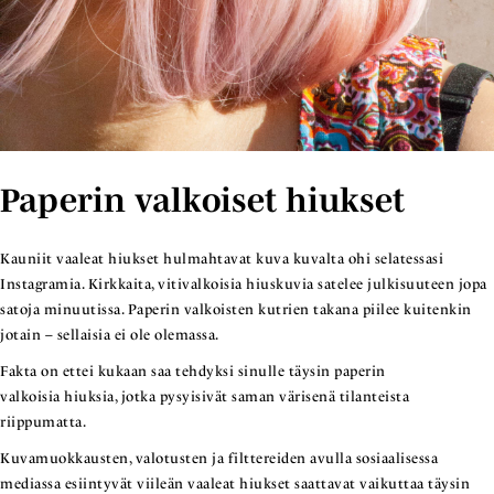
Paperin valkoiset hiukset
Kauniit vaaleat hiukset hulmahtavat kuva kuvalta ohi selatessasi
Instagramia. Kirkkaita, vitivalkoisia hiuskuvia satelee julkisuuteen jopa
satoja minuutissa. Paperin valkoisten kutrien takana piilee kuitenkin
jotain – sellaisia ei ole olemassa.
Fakta on ettei kukaan saa tehdyksi sinulle täysin paperin
valkoisia hiuksia, jotka pysyisivät saman värisenä tilanteista
riippumatta.
Kuvamuokkausten, valotusten ja filttereiden avulla sosiaalisessa
mediassa esiintyvät viileän vaaleat hiukset saattavat vaikuttaa täysin