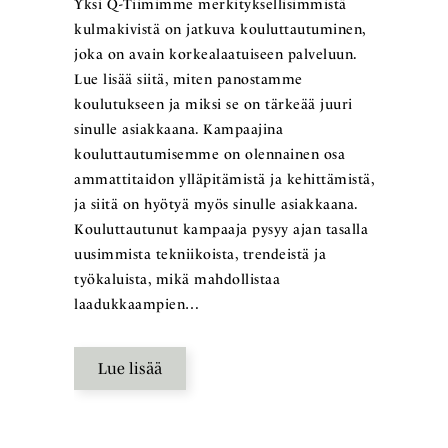
Yksi Q-Tiimimme merkityksellisimmistä
kulmakivistä on jatkuva kouluttautuminen,
joka on avain korkealaatuiseen palveluun.
Lue lisää siitä, miten panostamme
koulutukseen ja miksi se on tärkeää juuri
sinulle asiakkaana. Kampaajina
kouluttautumisemme on olennainen osa
ammattitaidon ylläpitämistä ja kehittämistä,
ja siitä on hyötyä myös sinulle asiakkaana.
Kouluttautunut kampaaja pysyy ajan tasalla
uusimmista tekniikoista, trendeistä ja
työkaluista, mikä mahdollistaa
laadukkaampien…
Lue lisää