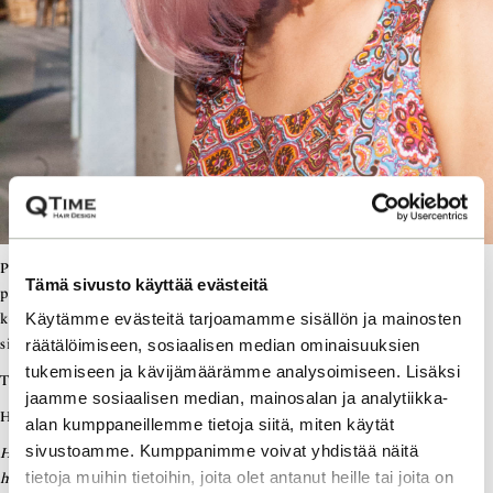
Pastellinen vaaleanpunainen on Sandralle, jota kesäiset värit pukevat
Tämä sivusto käyttää evästeitä
parhaiten, täydellinen. Esimerkiksi harmahtava hiusväri tekisi ihosta
Käytämme evästeitä tarjoamamme sisällön ja mainosten
kellertävän. Vaaleat pastellisävyt tuovat esiin parhaita puolia, kuten
silmien väriä.
räätälöimiseen, sosiaalisen median ominaisuuksien
tukemiseen ja kävijämäärämme analysoimiseen. Lisäksi
Työhön kulunut aika: noin 5-6 tuntia.
jaamme sosiaalisen median, mainosalan ja analytiikka-
Hinta-arvio Hair Designerin toteuttamana: noin 365 €.
alan kumppaneillemme tietoja siitä, miten käytät
sivustoamme. Kumppanimme voivat yhdistää näitä
Huomaathan lopulliseen hintaan vaikuttavat tekijät: kampaajasi taso,
tietoja muihin tietoihin, joita olet antanut heille tai joita on
hiustesi pituus ja paksuus, vaalentamiseen käytetty aika ja Olaplex.