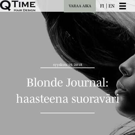
FI
EN
VARAA AIKA
syyskuu 19, 2018
Blonde Journal:
haasteena suoraväri