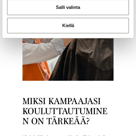
n
Salli valinta
t
a
Kiellä
MIKSI KAMPAAJASI
KOULUTTAUTUMINE
N ON TÄRKEÄÄ?