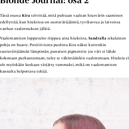
Blonde Journal: osa 2
Tässä osassa
Kira
selvittää, mitä puhtaan vaalean hiusvärin saaminen
edellyttää, kun hiuksissa on suoravärijäämiä, tyvikasvua ja latvoissa
vanhan vaalennuksen jälkiä.
Vaalentamisen lopputulos riippuu aina hiuksista.
Sandralla
sekalainen
pohja on haaste. Positiivisena puolena Kira näkee kuitenkin
suoravärijäämän lämpimän, punaisen pigmentin: jos väri ei lähde
kokonaan purkautumaan, tulee se vähintäänkin vaalenemaan. Hiuksia ei
ole myöskään koskaan värjätty tummaksi, mikä on vaalentamisen
kannalta helpottava tekijä.