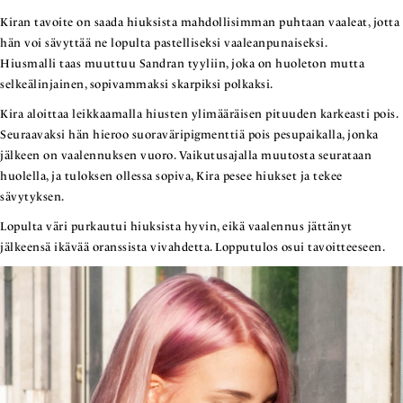
Kiran tavoite on saada hiuksista mahdollisimman puhtaan vaaleat, jotta
hän voi sävyttää ne lopulta pastelliseksi vaaleanpunaiseksi.
Hiusmalli taas muuttuu Sandran tyyliin, joka on huoleton mutta
selkeälinjainen, sopivammaksi skarpiksi polkaksi.
Kira aloittaa leikkaamalla hiusten ylimääräisen pituuden karkeasti pois.
Seuraavaksi hän hieroo suoraväripigmenttiä pois pesupaikalla, jonka
jälkeen on vaalennuksen vuoro. Vaikutusajalla muutosta seurataan
huolella, ja tuloksen ollessa sopiva, Kira pesee hiukset ja tekee
sävytyksen.
Lopulta väri purkautui hiuksista hyvin, eikä vaalennus jättänyt
jälkeensä ikävää oranssista vivahdetta. Lopputulos osui tavoitteeseen.