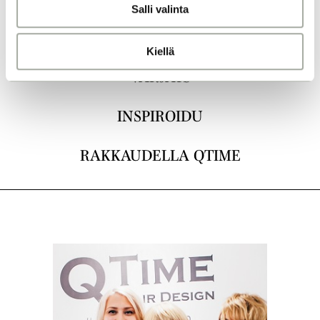
Salli valinta
t
a
LEIKKAUKSET
Kiellä
VÄRJÄYS
INSPIROIDU
RAKKAUDELLA QTIME