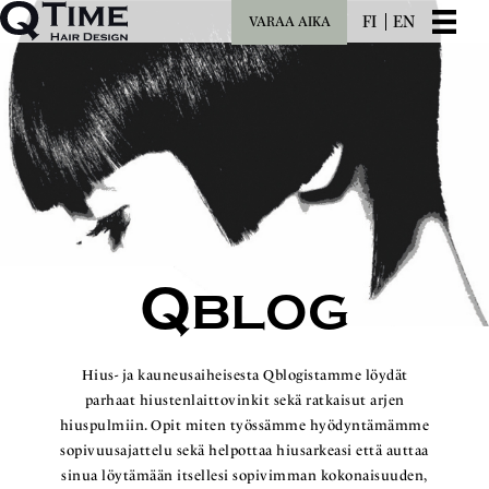
FI
EN
VARAA AIKA
Q
BLOG
Hius- ja kauneusaiheisesta Qblogistamme löydät
parhaat hiustenlaittovinkit sekä ratkaisut arjen
hiuspulmiin. Opit miten työssämme hyödyntämämme
sopivuusajattelu sekä helpottaa hiusarkeasi että auttaa
sinua löytämään itsellesi sopivimman kokonaisuuden,