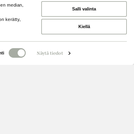
sen median,
Salli valinta
on kerätty,
Kiellä
ti
Näytä tiedot
Varaa aika