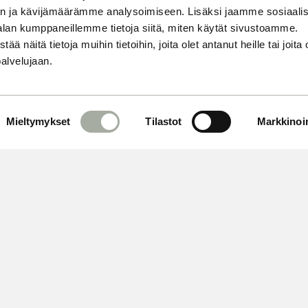
n ja kävijämäärämme analysoimiseen. Lisäksi jaamme sosiaali
alan kumppaneillemme tietoja siitä, miten käytät sivustoamme.
näitä tietoja muihin tietoihin, joita olet antanut heille tai joita 
palvelujaan.
Mieltymykset
Tilastot
Markkinoin
 OMA AIKASI