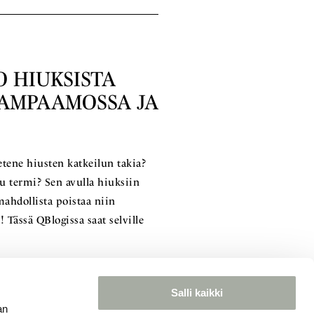
O HIUKSISTA
AMPAAMOSSA JA
etene hiusten katkeilun takia?
u termi? Sen avulla hiuksiin
ahdollista poistaa niin
 Tässä QBlogissa saat selville
Salli kaikki
an