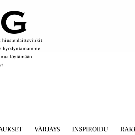
OG
 hiustenlaittovinkit
ämme hyödyntämämme
sinua löytämään
yt.
AUKSET
VÄRJÄYS
INSPIROIDU
RAK