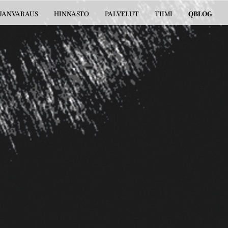
JANVARAUS
HINNASTO
PALVELUT
TIIMI
QBLOG