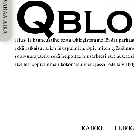
Q
VARAA AIKA
BL
Hius- ja kauneusaiheisesta Qblogistamme löydät parhaat
sekä ratkaisut arjen hiuspulmiin. Opit miten työss
sopivuusajattelu sekä helpottaa hiusarkeasi että auttaa 
itsellesi sopivimman kokonaisuuden, jossa todella viihd
KAIKKI
LEIKK