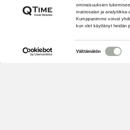
ominaisuuksien tukemisee
mainosalan ja analytiikka-
Kumppanimme voivat yhdistää 
kun olet käyttänyt heidän 
S
Välttämätön
u
o
s
t
u
m
u
k
s
e
VARAA
n