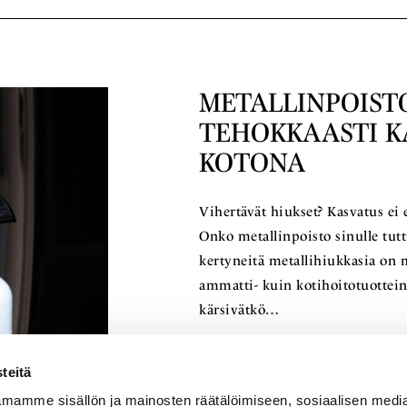
METALLINPOIST
TEHOKKAASTI K
KOTONA
Vihertävät hiukset? Kasvatus ei 
Onko metallinpoisto sinulle tutt
kertyneitä metallihiukkasia on m
ammatti- kuin kotihoitotuottein!
kärsivätkö…
Lue lisää
teitä
mamme sisällön ja mainosten räätälöimiseen, sosiaalisen medi