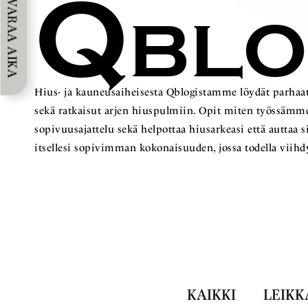
Q
VARAA AIKA
BL
Hius- ja kauneusaiheisesta Qblogistamme löydät parhaat
sekä ratkaisut arjen hiuspulmiin. Opit miten työss
sopivuusajattelu sekä helpottaa hiusarkeasi että auttaa 
itsellesi sopivimman kokonaisuuden, jossa todella viihd
KAIKKI
LEIKK