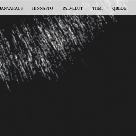
JANVARAUS
HINNASTO
PALVELUT
TIIMI
QBLOG