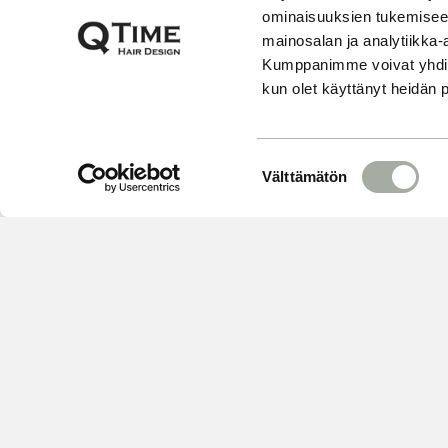
ominaisuuksien tukemisee
mainosalan ja analytiikka-
Kumppanimme voivat yhdistää 
kun olet käyttänyt heidän 
S
Välttämätön
u
o
s
t
u
m
u
k
s
e
VARAA
n