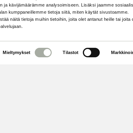
n ja kävijämäärämme analysoimiseen. Lisäksi jaamme sosiaali
alan kumppaneillemme tietoja siitä, miten käytät sivustoamme.
näitä tietoja muihin tietoihin, joita olet antanut heille tai joita 
palvelujaan.
Mieltymykset
Tilastot
Markkinoin
 OMA AIKASI