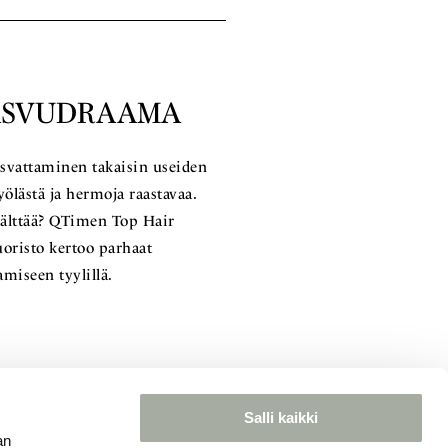
KASVUDRAAMA
svattaminen takaisin useiden
yölästä ja hermoja raastavaa.
älttää? QTimen Top Hair
oristo kertoo parhaat
miseen tyylillä.
Salli kaikki
an