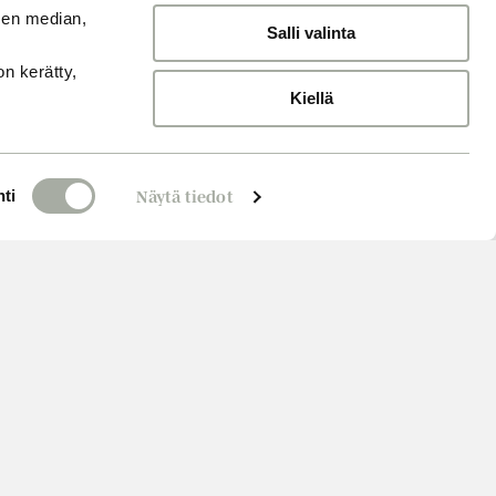
sen median,
Salli valinta
on kerätty,
Kiellä
ti
Näytä tiedot
Varaa aika