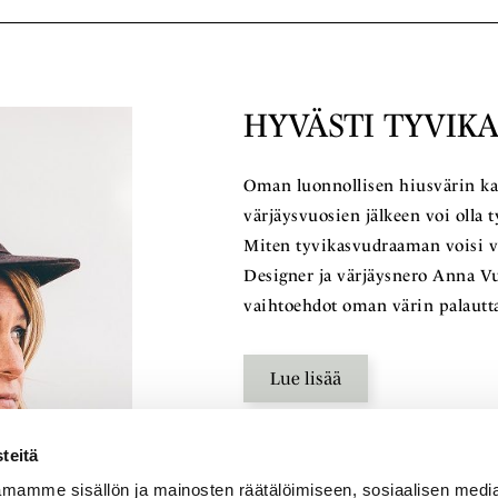
HYVÄSTI TYVI
Oman luonnollisen hiusvärin ka
värjäysvuosien jälkeen voi olla t
Miten tyvikasvudraaman voisi v
Designer ja värjäysnero Anna Vu
vaihtoehdot oman värin palautta
Lue lisää
teitä
mamme sisällön ja mainosten räätälöimiseen, sosiaalisen medi