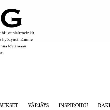
OG
 hiustenlaittovinkit
ämme hyödyntämämme
sinua löytämään
yt.
AUKSET
VÄRJÄYS
INSPIROIDU
RAK