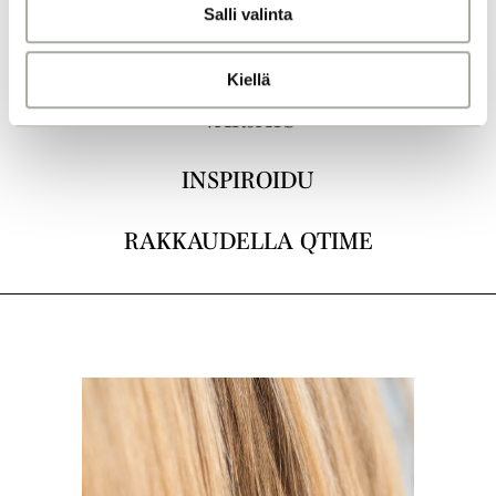
Salli valinta
t
a
LEIKKAUKSET
Kiellä
VÄRJÄYS
INSPIROIDU
RAKKAUDELLA QTIME