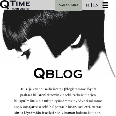
FI
EN
VARAA AIKA
Q
BLOG
Hius- ja kauneusaiheisesta Qblogistamme löydät
parhaat hiustenlaittovinkit sekä ratkaisut arjen
hiuspulmiin. Opit miten työssämme hyödyntämämme
sopivuusajattelu sekä helpottaa hiusarkeasi että auttaa
sinua löytämään itsellesi sopivimman kokonaisuuden,