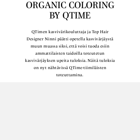
ORGANIC COLORING
BY QTIME
QTimen kasvivärikouluttaja ja Top Hair
Designer Ninni päätti opetella kasvivärjäystä
muun muassa siksi, että voisi tuoda esiin
ammattilaisten taidoilla toteutetun
kasvivärjäyksen upeita tuloksia. Näitä tuloksia
on nyt nähtävissä QTime-tiimiläisten
toteuttamina.
Lue lisää