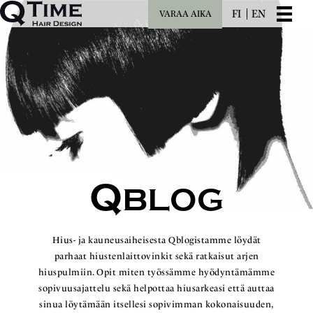
FI
EN
VARAA AIKA
Q
BLOG
Hius- ja kauneusaiheisesta Qblogistamme löydät
parhaat hiustenlaittovinkit sekä ratkaisut arjen
hiuspulmiin. Opit miten työssämme hyödyntämämme
sopivuusajattelu sekä helpottaa hiusarkeasi että auttaa
sinua löytämään itsellesi sopivimman kokonaisuuden,