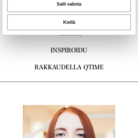
Salli valinta
t
a
LEIKKAUKSET
Kiellä
VÄRJÄYS
INSPIROIDU
RAKKAUDELLA QTIME