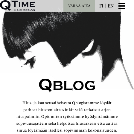
FI
EN
VARAA AIKA
Q
BLOG
Hius- ja kauneusaiheisesta Qblogistamme löydät
parhaat hiustenlaittovinkit sekä ratkaisut arjen
hiuspulmiin. Opit miten työssämme hyödyntämämme
sopivuusajattelu sekä helpottaa hiusarkeasi että auttaa
sinua löytämään itsellesi sopivimman kokonaisuuden,