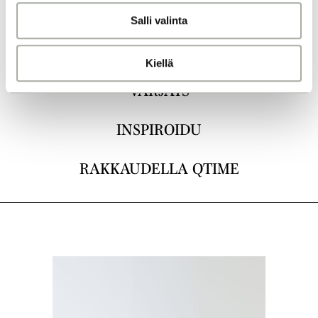
n
KAIKKI
Salli valinta
t
a
LEIKKAUKSET
Kiellä
VÄRJÄYS
INSPIROIDU
RAKKAUDELLA QTIME